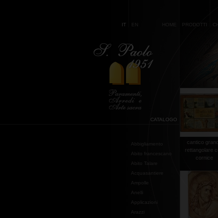
IT
EN
HOME
PRODOTTI
C
CATALOGO
cantico gran
Abbigliamento
rettangolare 
Abito francescano
cornice
Abito Talare
Acquasantiere
Ampolle
Anelli
Applicazioni
Arazzi