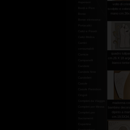
Aspersori
volto di crist
Bordi e Pizzi
scolpito e color
mano cm.36x
Borse
Borse elemosina-
Portacalici
Calici e Pissidi
Calici Molina
Camici
consumabili
quadro tulipa
Camicie
cm.26 X 18 arg
Campanelli
bianco torto
Candele
Candele finte
Candelieri
Casule
Casule Pietrobon
Cingoli
Completi da Viaggio
madonna co
Completi per Messa
bambino decora
dipinto a ma
Completi per
cm.19,5X34,
Sacramenti
Copertine
Copriamboni