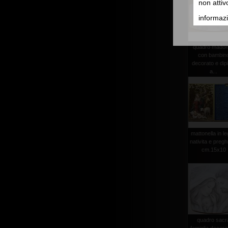
non attiv
informazi
quadro mado
con bambin
decorato e dip
a...
mattonella in l
nativita e pregh
cm.15x10
quadro sacr