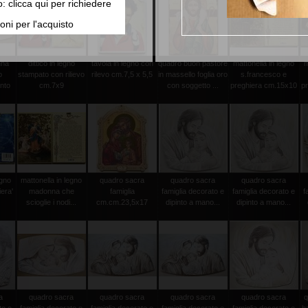
o: clicca qui per richiedere
oni per l'acquisto
nna
dittico in legno
tavola in legno con
quadro buon pastore
mattonella in legno
m
o
stampato con rilievo
rilevo cm.7,5 x 5,5
in massello foglia oro
s.francesco e
into
cm.7x9
con soggetto ...
preghiera cm.15x10
p
egno
mattonella in legno
quadro sacra
quadro sacra
quadro sacra
iera'
madonna che
famiglia
famiglia decorato e
famiglia decorato e
f
scioglie i nodi...
cm.cm.23,5x17
dipinto a mano...
dipinto a mano...
a
quadro sacra
quadro sacra
quadro sacra
quadro sacra
q