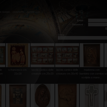
HI SIAMO
CONTATTI
CARRELLO
Email
:
Password
:
R
Cerca:
de
s.francesco cm.
tavola cantico delle
tavola cantico delle
madonna con
con
21x18
creature cm.25x20
creature cm.30x40
bambino con cornice
sc
scolpita a mano...