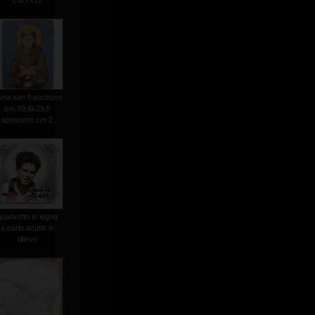
cm.7x11
ona san francesco
cm.39,5x29,5
spessore cm.2
quadretto in legno
s.carlo acutis in
rilievo