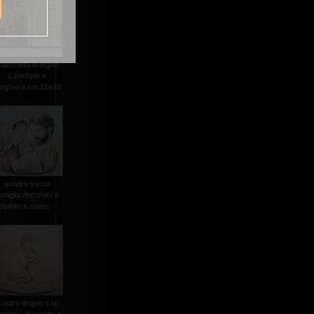
attonella in legno
s.michele e
reghiera cm.15x10
quadro sacra
amiglia decorato e
dipinto a mano...
uadro angelo con