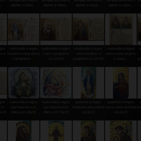
to e
famiglia decorato e
famiglia decorato e
famiglia decorato e
famiglia decorato e
b
...
dipinto a mano...
dipinto a mano...
dipinto a mano...
dipinto a mano...
egno
mattonella in legno
mattonella in legno
mattonella in legno
mattonella in legno
m
es e
madonna miracolosa
s.pio e preghiera
misericordioso e
sacro cuore di gesu
.
e preghiera' ...
cm.15x10
preghiera cm.15x10
e maria...
p
egno
mattonella in legno
mattonella in legno
quatretto in legno
quatretto in legno
V e
san francesco in
san francesco in
madonna miracolosa
sacro cuore di maria
sa
5x10
rilievo cm.19x19
rilievo cm.19x19
cm.6x12
cm.6x12