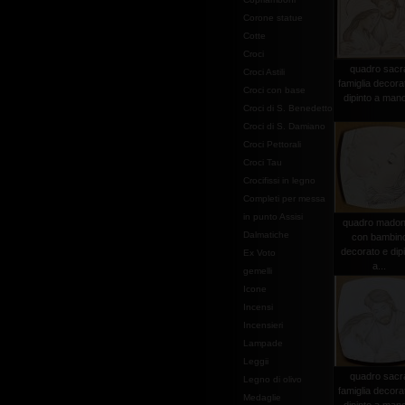
Corone statue
Cotte
Croci
quadro sacr
Croci Astili
famiglia decora
Croci con base
dipinto a mano
Croci di S. Benedetto
Croci di S. Damiano
Croci Pettorali
Croci Tau
Crocifissi in legno
Completi per messa
in punto Assisi
quadro mado
Dalmatiche
con bambin
decorato e dip
Ex Voto
a...
gemelli
Icone
Incensi
Incensieri
Lampade
Leggii
quadro sacr
Legno di olivo
famiglia decora
Medaglie