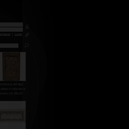
egistrati
|
Login
madonna del lippi
olpita e colorata a
mano cm.39x24