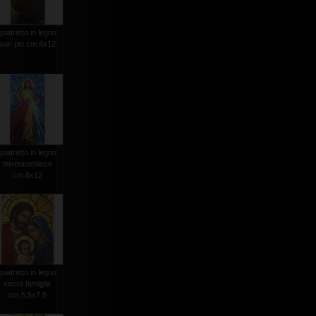
quatretto in legno
san pio cm.6x12
quatretto in legno
misericordioso
cm.6x12
quatretto in legno
sacra famiglia
cm.5,5x7.5