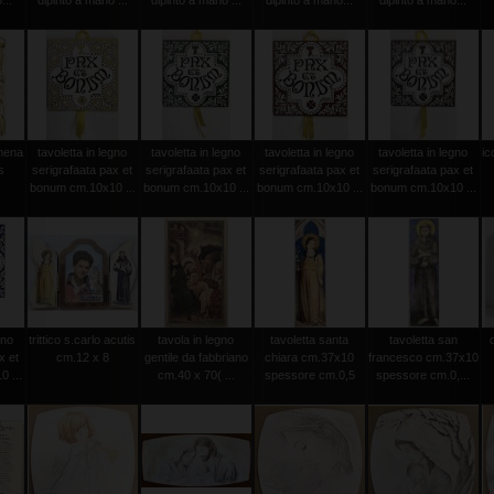
...
dipinto a mano ...
dipinto a mano ...
dipinto a mano...
dipinto a mano...
amena
tavoletta in legno
tavoletta in legno
tavoletta in legno
tavoletta in legno
ic
s
serigrafaata pax et
serigrafaata pax et
serigrafaata pax et
serigrafaata pax et
bonum cm.10x10 ...
bonum cm.10x10 ...
bonum cm.10x10 ...
bonum cm.10x10 ...
gno
trittico s.carlo acutis
tavola in legno
tavoletta santa
tavoletta san
x et
cm.12 x 8
gentile da fabbriano
chiara cm.37x10
francesco cm.37x10
 ...
cm.40 x 70( ...
spessore cm.0,5
spessore cm.0,...