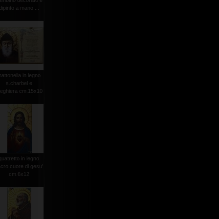
ambino decorato e
dipinto a mano ...
attonella in legno
s.charbel e
reghiera cm.15x10
quatretto in legno
cro cuore di gesu'
cm.6x12