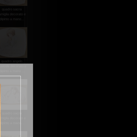
quadro sacra
amiglia decorato e
dipinto a mano...
quadro angelo
ustode decorato e
dipinto a mano ...
quadro sacra
amiglia decorato e
dipinto a mano...