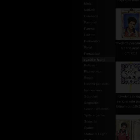
dipinto a mano
Mitrie
Natività
Ostensori
Pastorali
Patene
Pianete
Portaviatici
tavoletta perg
Piviali
s.carlo acuti
cm.7x11
Portachiavi
quadri in legno
Reliquiari
Ricambi vari
Rosari
Rosario per abito
francescano
tavoletta in le
Scapolari
serigrafaata pa
Segnalibri
bonum cm.10x10
Servizi Battesimo
Spille argento
Stampati
Statue
Statue in Legno