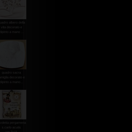
uadro albero della
vita decorato e
dipinto a mano ...
quadro sacra
amiglia decorato e
dipinto a mano...
voletta pergamena
s.carlo acutis