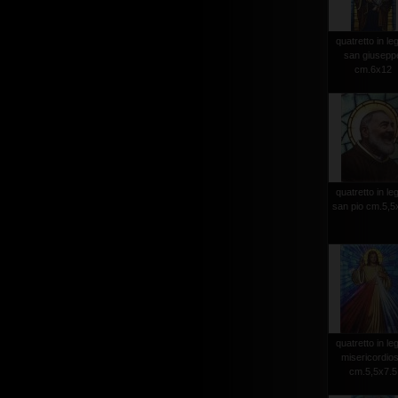
quatretto in le
san giusepp
cm.6x12
quatretto in le
san pio cm.5,5
quatretto in le
misericordio
cm.5,5x7.5