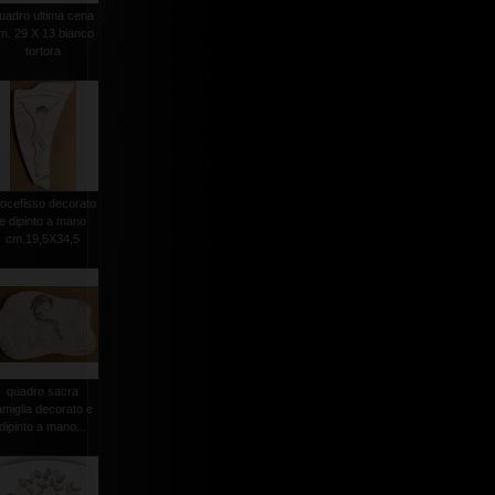
uadro ultima cena
m. 29 X 13 bianco
tortora
rocefisso decorato
e dipinto a mano
cm.19,5X34,5
quadro sacra
amiglia decorato e
dipinto a mano...