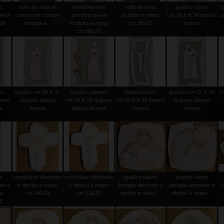
o
volto di cristo in
madonna con
volto di cristo
quadro croce
q
ata a
croce con cornice
bambino ovale
scolpito a mano
cm.19,5 X 34 bianco
c
24
scolpita a...
scolpita a mano
cm.35x27
tortora
cm.40x27
no
quadro cm.30 X 11
quadro tulipano
quadro cristo
quadro cm.11 X 30
c
ento
argento bianco
cm.18 X 26 argento
cm.12,5 X 31 bianco
argento bianco
ra
tortora
bianco tortora
tortora
tortora
n
crocefisso decorato
crocefisso decorato
quadro sacra
quadro sacra
to e
e dipinto a mano
e dipinto a mano
famiglia decorato e
famiglia decorato e
f
no
cm.34X28
cm.23X15
dipinto a mano...
dipinto a mano...
5