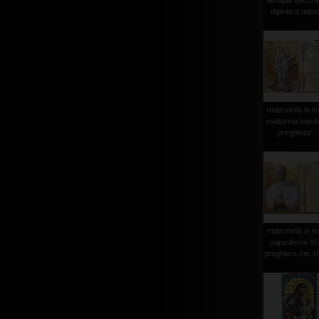
famiglia decora
dipinto a mano
mattonella in l
madonna lourd
preghiera' ..
mattonella in l
papa leone XI
preghiera cm.1