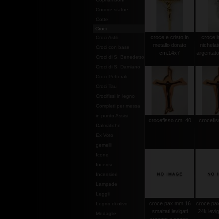
Corone statue
Cotte
Croci
croce e cristo in
croce i
Croci Astili
metallo dorato
nichelat
Croci con base
cm.14x7
argentat
Croci di S. Benedetto
Croci di S. Damiano
Croci Pettorali
Croci Tau
Crocifissi in legno
Completi per messa
in punto Assisi
crocefisso cm. 40
crocefis
Dalmatiche
Ex Voto
gemelli
Icone
Incensi
Incensieri
Lampade
Leggii
croce pax mm.16
croce pax
Legno di olivo
smaltati levigati
24k levi
Medaglie