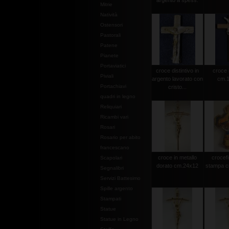
argento a spess.
Mitrie
Natività
Ostensori
Pastorali
Patene
Pianete
Portaviatici
croce distintivo in
croce 
Piviali
argento lavorato con
cm.1
Portachiavi
cristo...
quadri in legno
Reliquiari
Ricambi vari
Rosari
Rosario per abito
francescano
croce in metallo
crocef
Scapolari
dorato cm.24x12
stampa c
Segnalibri
Servizi Battesimo
Spille argento
Stampati
Statue
Statue in Legno