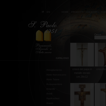
IT
EN
HOME
PRODOTTI
CHI SIAMO
CON
Cerca:
CATALOGO
croce del papa in
crocefis
Abbigliamento
metallo dorato
Abito francescano
cm.28x12
Abito Talare
Acquasantiere
Ampolle
Anelli
Applicazioni
Arazzi