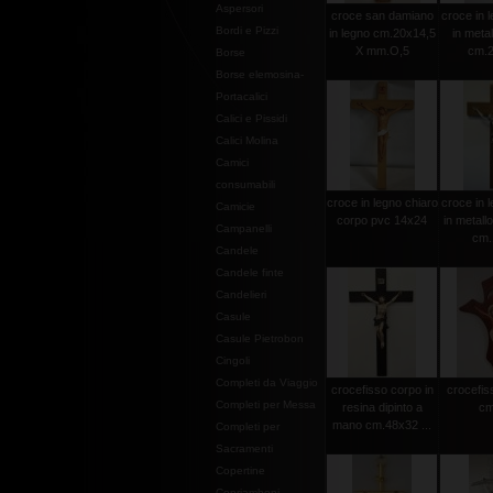
Aspersori
croce san damiano
croce in l
Bordi e Pizzi
in legno cm.20x14,5
in metal
X mm.O,5
cm.2
Borse
Borse elemosina-
Portacalici
Calici e Pissidi
Calici Molina
Camici
consumabili
croce in legno chiaro
croce in l
Camicie
corpo pvc 14x24
in metall
Campanelli
cm.
Candele
Candele finte
Candelieri
Casule
Casule Pietrobon
Cingoli
Completi da Viaggio
crocefisso corpo in
crocefiss
Completi per Messa
resina dipinto a
cm
mano cm.48x32 ...
Completi per
Sacramenti
Copertine
Copriamboni