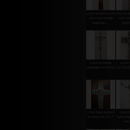
croce in legno scuro
croce in l
con crsto metallo
con crst
argentato ...
argent
croce in metallo
croce i
argentato cm.28x12
cm.29x20 
croce buon pastore
corpo d
in zama cm.10 x 7
zama arge
cm.