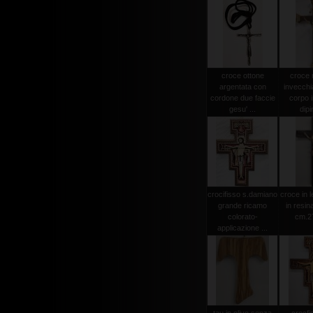
croce ottone
croce
argentata con
invecchi
cordone due faccie
corpo i
gesu' ...
dipi
crocifisso s.damiano
croce in 
grande ricamo
in resin
colorato-
cm.2
applicazione ...