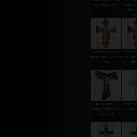
tau in olivo senza
crocfi
corpo cm.21,5x15
damiano
finitur
spess
crocefisso in legno
crocefiss
della chiesa di santa
della chie
chiara ...
chia
tau in legno di
croce met
castagno con corpo
e maria
in resina cm.30x24