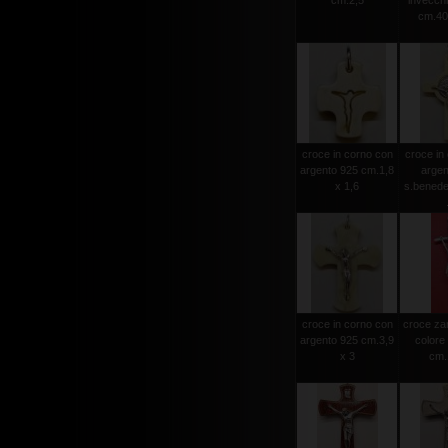
cm.2,5
invecchia
cm.40
croce in corno con
croce in
argento 925 cm.1,8
argen
x 1,6
s.benede
croce in corno con
croce za
argento 925 cm.3,9
colore
x 3
cm.