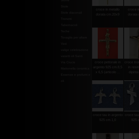
Stoffe
Stole
croce in metallo
croce i
Stole diaconali
dorata cm.20x9
dorata
Tronetti
Tabernacoli
Teche
Tovaglia per altare
Vasi
valige celebrazione
vasetti oli Santi
croce pettorale in
croce tro
Via Crucis
argento 925 cm.8,5
in resi
Mattonella ceramica
x 6,5 (articolo ...
dipint
Essenze e profumi e
oli
croce tau in argento
croce tau
925 cm.1,0
925 