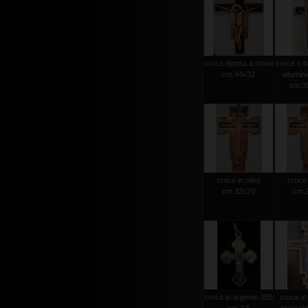
croce dipinta a mano
croce s.b
cm.44x32
allumini
cm.30
croce in olivo
croce 
cm.32x20
cm.
croce in argento 925
croce in