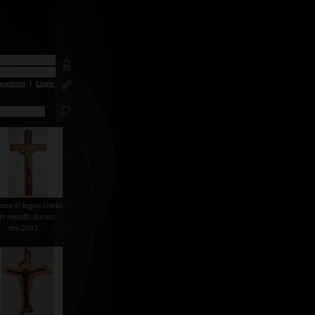
egistrati
|
Login
oce in legno cristo
in metallo dorato
cm.20x1...