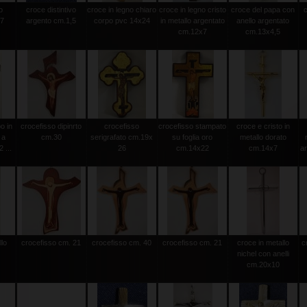
o
croce distintivo
croce in legno chiaro
croce in legno cristo
croce del papa con
.7
argento cm.1,5
corpo pvc 14x24
in metallo argentato
anello argentato
cm.12x7
cm.13x4,5
o in
crocefisso dipinrto
crocefisso
crocefisso stampato
croce e cristo in
 a
cm.30
serigrafato cm.19x
su foglia oro
metallo dorato
 ...
26
cm.14x22
cm.14x7
a
llo
crocefisso cm. 21
crocefisso cm. 40
crocefisso cm. 21
croce in metallo
c
nichel con anelli
cm.20x10