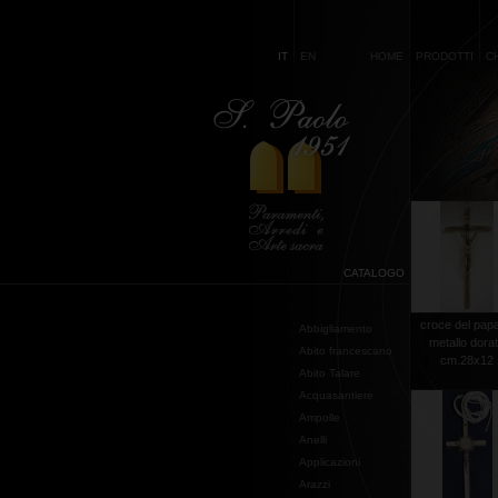
IT
EN
HOME
PRODOTTI
C
CATALOGO
croce del papa
Abbigliamento
metallo dora
Abito francescano
cm.28x12
Abito Talare
Acquasantiere
Ampolle
Anelli
Applicazioni
Arazzi