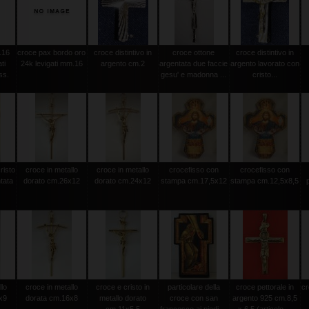
.16
croce pax bordo oro
croce distintivo in
croce ottone
croce distintivo in
ti
24k levigati mm.16
argento cm.2
argentata due faccie
argento lavorato con
ss.
gesu' e madonna ...
cristo...
risto
croce in metallo
croce in metallo
crocefisso con
crocefisso con
tata
dorato cm.26x12
dorato cm.24x12
stampa cm.17,5x12
stampa cm.12,5x8,5
llo
croce in metallo
croce e cristo in
particolare della
croce pettorale in
cr
x9
dorata cm.16x8
metallo dorato
croce con san
argento 925 cm.8,5