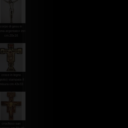
corpo di gesu in
ma argentato+ inri
cm.20x16
croce in legno
giotto) stampata II
misura cm.43x33
crocfisso san