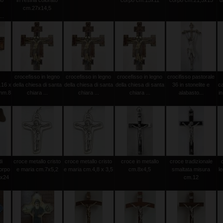
mo
in resina colorato
corpo cm.15x11
corpo cm.21,5x15
d
cm.27x14,5
..
crocefisso in legno
crocefisso in legno
crocefisso in legno
crocifisso pastorale
.16 x
della chiesa di santa
della chiesa di santa
della chiesa di santa
36 in stonelite e
c
mm.8
chiara ...
chiara ...
chiara ...
alabasto...
in
di
croce metallo cristo
croce metallo cristo
croce in metallo
croce tradizionale
orpo
e maria cm.7x5,2
e maria cm.4,8 x 3,5
cm.8x4,5
smaltata misura
l
0x24
cm.12