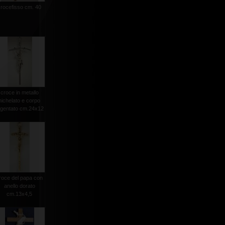
crocefisso cm. 40
croce in metallo
nichelato e corpo
rgentato cm.24x12
roce del papa con
anello dorato
cm.13x4,5