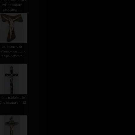
amiano cm.55x40
finiture dorate
spessore ...
tau in legno di
astagno con corpo
 resina colorato ...
croce tradizionale
egno misura cm.12