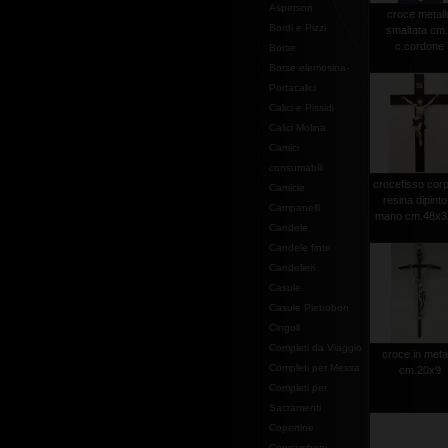
Aspersori
croce metall
Bordi e Pizzi
smaltata cm
c.cordone
Borse
Borse elemosina-
Portacalici
Calici e Pissidi
Calici Molina
Camici
consumabili
crocefisso corp
Camicie
resina dipinto
Campanelli
mano cm.48x32
Candele
Candele finte
Candelieri
Casule
Casule Pietrobon
Cingoli
Completi da Viaggio
croce in meta
Completi per Messa
cm.20x9
Completi per
Sacramenti
Copertine
Copriamboni