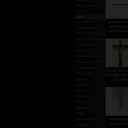
Corone statue
Cotte
Croci
croce pax mm
Croci Astili
smaltati leviga
Croci con base
argento a spe
Croci di S. Benedetto
Croci di S. Damiano
Croci Pettorali
Croci Tau
Crocifissi in legno
Completi per messa
in punto Assisi
Croce in legno c
Dalmatiche
in metallo argen
Ex Voto
cm.19x9
gemelli
Icone
Incensi
Incensieri
Lampade
Leggii
croce in meta
Legno di olivo
dorata cm.20
Medaglie