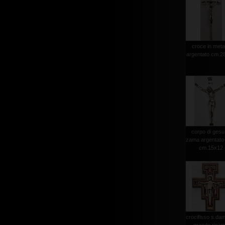
croce in meta
argentato cm.2
corpo di gesu
zama argentato+
cm.15x12
crocifisso s.da