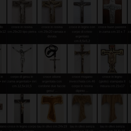
llo
croce in resina
croce in resina
croce in legno con
croce buon pastore
8x12
cm.29x20 tipo pietra
cm.29x20 ramata e
corpo di cristo
in zama cm.10 x 7
za
dorata
argentato
cm.8,5x5,2
 in
corpo di gesu in
croce ottone
croce mogano
croce in legno
 inri
zama argentato+ inri
argentata con
invecchiata cm.46
(giotto) stampata II
(
cm.12,5x10,5
cordone due faccie
corpo in resina
misura cm.21x17
gesu' ...
dipinto ...
miano
croce in legno corpo
tau in olivo cm.24x19
tau in olivo senza
tau in olivo senza