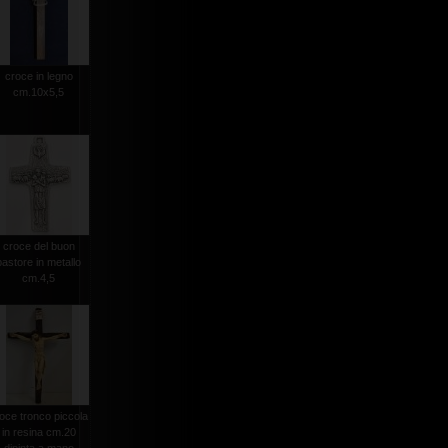
croce in legno
cm.10x5,5
croce del buon
pastore in metallo
cm.4,5
oce tronco piccola
in resina cm.20