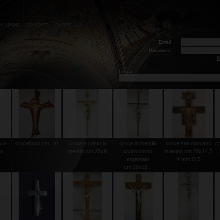
HI SIAMO
CONTATTI
CARRELLO
Email
:
Password
:
R
Cerca:
 in
crocefisso cm. 40
croce e cristo in
croce in metallo
croce san damiano
cr
to
metallo cm.20x9
scuro corpo
in legno cm.20x14,5
argentato
X mm.O,5
cm.26x12...