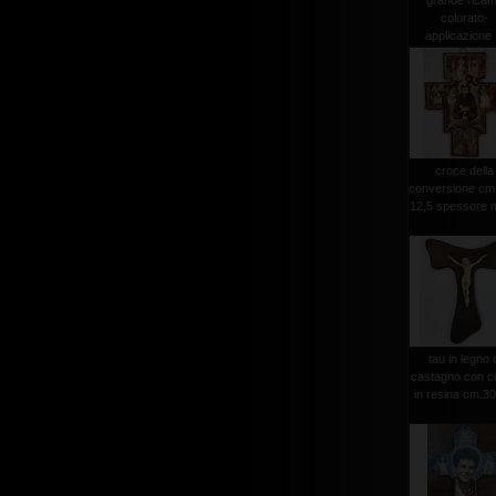
grande rica
colorato-
applicazione .
croce della
conversione cm
12,5 spessore 
tau in legno 
castagno con c
in resina cm.3