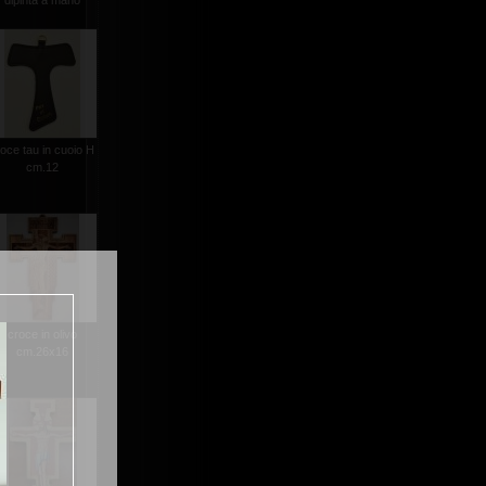
dipinta a mano
oce tau in cuoio H
cm.12
croce in olivo
cm.26x16