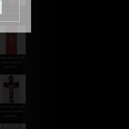
croce in legno oro
invecchiato calisti
cm.12 X ...
roce zama PA/130
colore argento
cm.13x5
oce in legno scuro
con crsto metallo
argentato ...