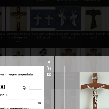
cm.11x5,5
francesco ai piedi ...
x 6,5 (articolo ...
esina
crocefisso in resina
croce tau in argento
croce tau in argento
croce tau in cuoio H
cr
 a
cm.30 dipinta a
925 cm.1,0
925 cm.1,0
cm.20
mano
va in legno argentata
 mano
croce s.benedetto in
tau traforato in olivo
croce in olivo
croce in olivo
alluminio e legno
con laccio cm.8x6
cm.40x26
cm.32x20
cm.30X15...
00
Qt.
lità:
6
 online momentaneamente