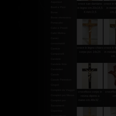
Aspersori
croce san damiano
croce in l
Bordi e Pizzi
in legno cm.20x14,5
in metal
X mm.O,5
cm.2
Borse
Borse elemosina-
Portacalici
Calici e Pissidi
Calici Molina
Camici
consumabili
croce in legno chiaro
croce in l
Camicie
corpo pvc 14x24
in metall
Campanelli
cm.
Candele
Candele finte
Candelieri
Casule
Casule Pietrobon
Cingoli
Completi da Viaggio
crocefisso corpo in
crocefiss
Completi per Messa
resina dipinto a
cm
mano cm.48x32 ...
Completi per
Sacramenti
Copertine
Copriamboni