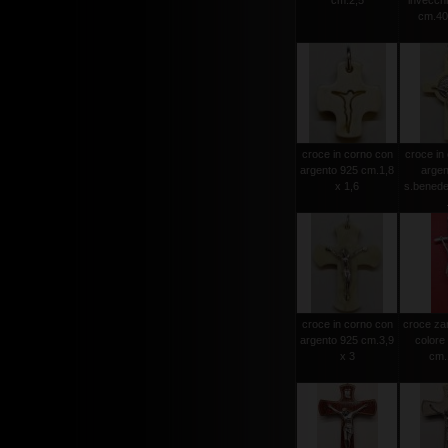
cm.2,5
invecchia
cm.40
croce in corno con
croce in
argento 925 cm.1,8
argen
x 1,6
s.benede
croce in corno con
croce za
argento 925 cm.3,9
colore
x 3
cm.