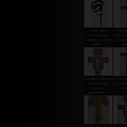
croce ottone
croce
argentata con
invecchi
cordone due faccie
corpo i
gesu' ...
dipi
crocifisso s.damiano
croce in 
grande ricamo
in resin
colorato-
cm.2
applicazione ...