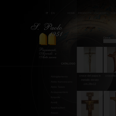
IT
EN
HOME
PRODOTTI
CHI SIAMO
CON
Cerca:
CATALOGO
croce del papa in
crocefis
Abbigliamento
metallo dorato
Abito francescano
cm.28x12
Abito Talare
Acquasantiere
Ampolle
Anelli
Applicazioni
Arazzi