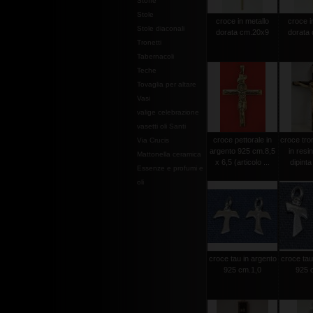
Stoffe
Stole
croce in metallo
croce i
Stole diaconali
dorata cm.20x9
dorata
Tronetti
Tabernacoli
Teche
Tovaglia per altare
Vasi
valige celebrazione
vasetti oli Santi
croce pettorale in
croce tro
Via Crucis
argento 925 cm.8,5
in resi
Mattonella ceramica
x 6,5 (articolo ...
dipint
Essenze e profumi e
oli
croce tau in argento
croce tau
925 cm.1,0
925 