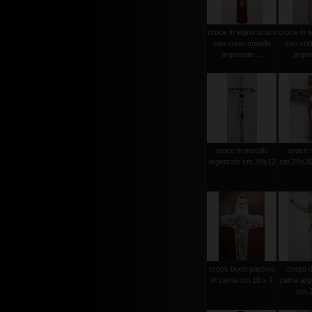
croce in legno scuro
croce in l
con crsto metallo
con crst
argentato ...
argent
croce in metallo
croce i
argentato cm.28x12
cm.29x20 
croce buon pastore
corpo d
in zama cm.10 x 7
zama arge
cm.