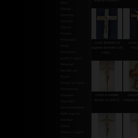
argento a spess.
Mitrie
Natività
Ostensori
Pastorali
Patene
Pianete
Portaviatici
croce distintivo in
croce 
Piviali
argento lavorato con
cm.1
Portachiavi
cristo...
quadri in legno
Reliquiari
Ricambi vari
Rosari
Rosario per abito
francescano
croce in metallo
crocef
Scapolari
dorato cm.24x12
stampa c
Segnalibri
Servizi Battesimo
Spille argento
Stampati
Statue
Statue in Legno