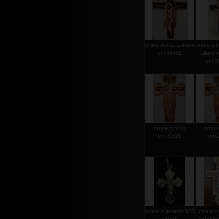
croce dipinta a mano
croce s.b
cm.44x32
allumini
cm.30
croce in olivo
croce 
cm.32x20
cm.
croce in argento 925
croce in