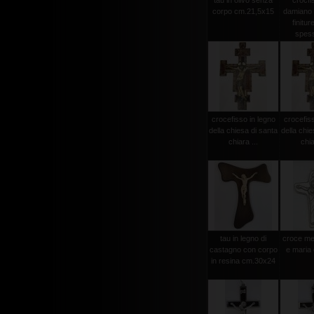
tau in olivo senza
crocfi
corpo cm.21,5x15
damiano
finitur
spess
crocefisso in legno
crocefiss
della chiesa di santa
della chie
chiara ...
chia
tau in legno di
croce met
castagno con corpo
e maria
in resina cm.30x24