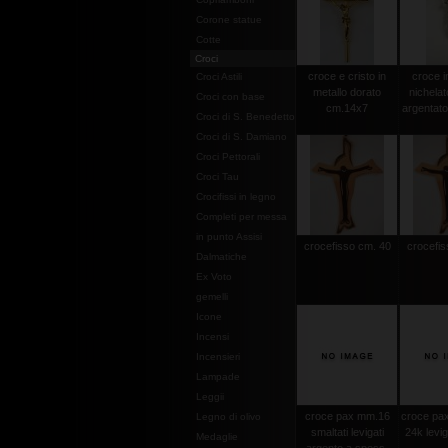
Corone statue
Cotte
Croci
croce e cristo in
croce i
Croci Astili
metallo dorato
nichelat
Croci con base
cm.14x7
argentat
Croci di S. Benedetto
Croci di S. Damiano
Croci Pettorali
Croci Tau
Crocifissi in legno
Completi per messa
in punto Assisi
crocefisso cm. 40
crocefis
Dalmatiche
Ex Voto
gemelli
Icone
Incensi
Incensieri
Lampade
Leggii
croce pax mm.16
croce pax
Legno di olivo
smaltati levigati
24k levi
Medaglie