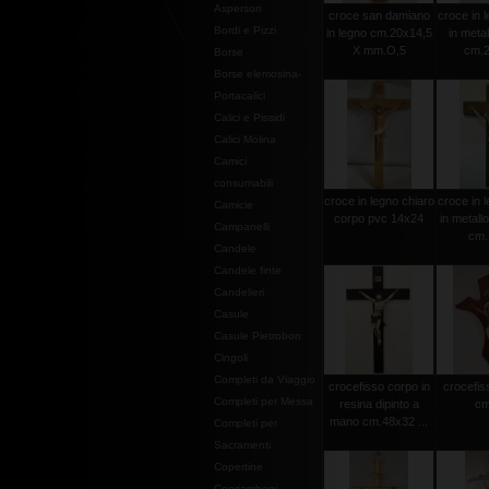
Aspersori
croce san damiano
croce in l
Bordi e Pizzi
in legno cm.20x14,5
in metal
X mm.O,5
cm.2
Borse
Borse elemosina-
Portacalici
Calici e Pissidi
Calici Molina
Camici
consumabili
croce in legno chiaro
croce in l
Camicie
corpo pvc 14x24
in metall
Campanelli
cm.
Candele
Candele finte
Candelieri
Casule
Casule Pietrobon
Cingoli
Completi da Viaggio
crocefisso corpo in
crocefiss
Completi per Messa
resina dipinto a
cm
mano cm.48x32 ...
Completi per
Sacramenti
Copertine
Copriamboni