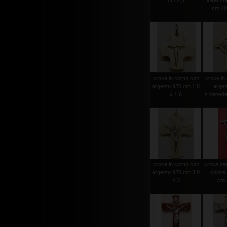
cm.2,5
invecchia
cm.40
croce in corno con
croce in
argento 925 cm.1,8
argen
x 1,6
s.benede
croce in corno con
croce za
argento 925 cm.3,9
colore
x 3
cm.