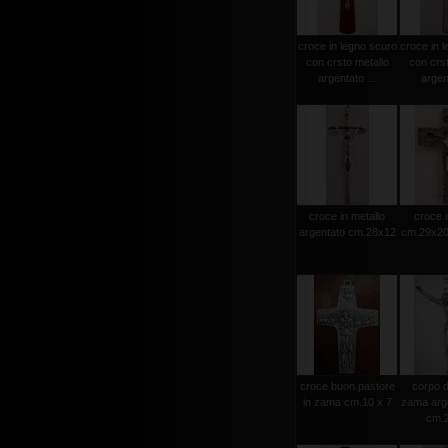
croce in legno scuro
croce in l
con crsto metallo
con crst
argentato ...
argent
croce in metallo
croce i
argentato cm.28x12
cm.29x20 
croce buon pastore
corpo d
in zama cm.10 x 7
zama arge
cm.