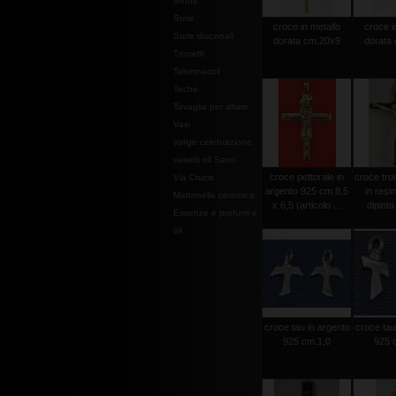
Stoffe
Stole
croce in metallo
croce i
Stole diaconali
dorata cm.20x9
dorata
Tronetti
Tabernacoli
Teche
Tovaglia per altare
Vasi
valige celebrazione
vasetti oli Santi
croce pettorale in
croce tro
Via Crucis
argento 925 cm.8,5
in resi
Mattonella ceramica
x 6,5 (articolo ...
dipint
Essenze e profumi e
oli
croce tau in argento
croce tau
925 cm.1,0
925 