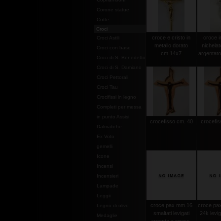
Corone statue
Cotte
Croci
croce e cristo in
croce i
Croci Astili
metallo dorato
nichelat
Croci con base
cm.14x7
argentat
Croci di S. Benedetto
Croci di S. Damiano
Croci Pettorali
Croci Tau
Crocifissi in legno
Completi per messa
in punto Assisi
crocefisso cm. 40
crocefis
Dalmatiche
Ex Voto
gemelli
Icone
Incensi
Incensieri
Lampade
Leggii
croce pax mm.16
croce pax
Legno di olivo
smaltati levigati
24k levi
Medaglie