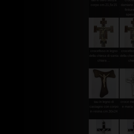
tau in olivo senza
crocfi
corpo cm.21,5x15
damiano
finitur
spess
crocefisso in legno
crocefiss
della chiesa di santa
della chie
chiara ...
chia
tau in legno di
croce met
castagno con corpo
e maria
in resina cm.30x24