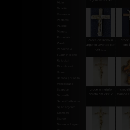
argento a spess.
Mitrie
Natività
Ostensori
Pastorali
Patene
Pianete
Portaviatici
croce distintivo in
croce 
Piviali
argento lavorato con
cm.1
Portachiavi
cristo...
quadri in legno
Reliquiari
Ricambi vari
Rosari
Rosario per abito
francescano
croce in metallo
crocef
Scapolari
dorato cm.24x12
stampa c
Segnalibri
Servizi Battesimo
Spille argento
Stampati
Statue
Statue in Legno