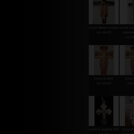
croce dipinta a mano
croce s.b
cm.44x32
allumini
cm.30
croce in olivo
croce 
cm.32x20
cm.
croce in argento 925
croce in