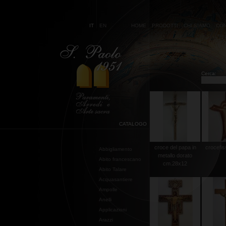
IT
EN
HOME
PRODOTTI
CHI SIAMO
CON
Cerca:
CATALOGO
croce del papa in
crocefis
Abbigliamento
metallo dorato
Abito francescano
cm.28x12
Abito Talare
Acquasantiere
Ampolle
Anelli
Applicazioni
Arazzi