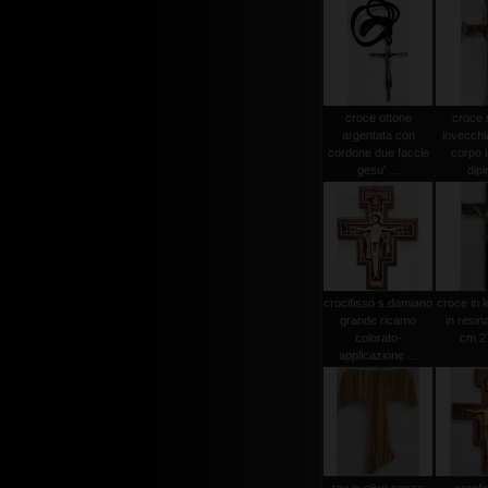
croce ottone
croce
argentata con
invecchi
cordone due faccie
corpo i
gesu' ...
dipi
crocifisso s.damiano
croce in 
grande ricamo
in resin
colorato-
cm.2
applicazione ...