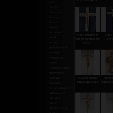
argento a spess.
Mitrie
Natività
Ostensori
Pastorali
Patene
Pianete
Portaviatici
croce distintivo in
croce 
Piviali
argento lavorato con
cm.1
Portachiavi
cristo...
quadri in legno
Reliquiari
Ricambi vari
Rosari
Rosario per abito
francescano
croce in metallo
crocef
Scapolari
dorato cm.24x12
stampa c
Segnalibri
Servizi Battesimo
Spille argento
Stampati
Statue
Statue in Legno