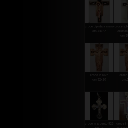
croce dipinta a mano
croce s.b
cm.44x32
allumini
cm.30
croce in olivo
croce 
cm.32x20
cm.
croce in argento 925
croce in