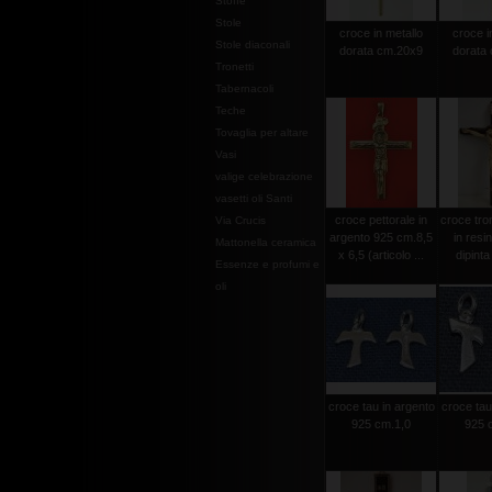
Stoffe
Stole
croce in metallo
croce i
Stole diaconali
dorata cm.20x9
dorata
Tronetti
Tabernacoli
Teche
Tovaglia per altare
Vasi
valige celebrazione
vasetti oli Santi
croce pettorale in
croce tro
Via Crucis
argento 925 cm.8,5
in resi
Mattonella ceramica
x 6,5 (articolo ...
dipint
Essenze e profumi e
oli
croce tau in argento
croce tau
925 cm.1,0
925 