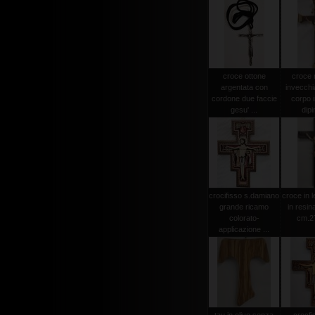
croce ottone
croce
argentata con
invecchi
cordone due faccie
corpo i
gesu' ...
dipi
crocifisso s.damiano
croce in 
grande ricamo
in resin
colorato-
cm.2
applicazione ...