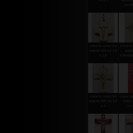
cm.2,5
invecchia
cm.40
croce in corno con
croce in
argento 925 cm.1,8
argen
x 1,6
s.benede
croce in corno con
croce za
argento 925 cm.3,9
colore
x 3
cm.