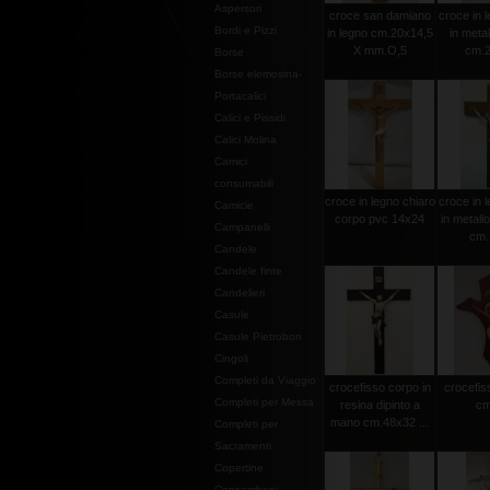
Aspersori
croce san damiano
croce in l
Bordi e Pizzi
in legno cm.20x14,5
in metal
X mm.O,5
cm.2
Borse
Borse elemosina-
Portacalici
Calici e Pissidi
Calici Molina
Camici
consumabili
croce in legno chiaro
croce in l
Camicie
corpo pvc 14x24
in metall
Campanelli
cm.
Candele
Candele finte
Candelieri
Casule
Casule Pietrobon
Cingoli
Completi da Viaggio
crocefisso corpo in
crocefiss
Completi per Messa
resina dipinto a
cm
mano cm.48x32 ...
Completi per
Sacramenti
Copertine
Copriamboni