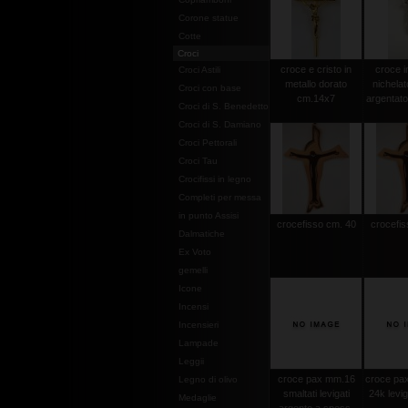
Corone statue
Cotte
Croci
croce e cristo in
croce i
Croci Astili
metallo dorato
nichelat
Croci con base
cm.14x7
argentat
Croci di S. Benedetto
Croci di S. Damiano
Croci Pettorali
Croci Tau
Crocifissi in legno
Completi per messa
in punto Assisi
crocefisso cm. 40
crocefis
Dalmatiche
Ex Voto
gemelli
Icone
Incensi
Incensieri
Lampade
Leggii
croce pax mm.16
croce pax
Legno di olivo
smaltati levigati
24k levi
Medaglie