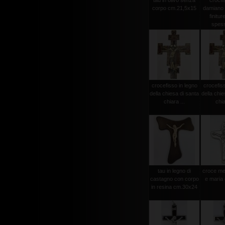
tau in olivo senza
crocfi
corpo cm.21,5x15
damiano
finitur
spess
crocefisso in legno
crocefiss
della chiesa di santa
della chie
chiara ...
chia
tau in legno di
croce met
castagno con corpo
e maria
in resina cm.30x24