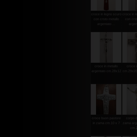
croce in legno scuro
croce in l
con crsto metallo
con crst
argentato ...
argent
croce in metallo
croce i
argentato cm.28x12
cm.29x20 
croce buon pastore
corpo d
in zama cm.10 x 7
zama arge
cm.