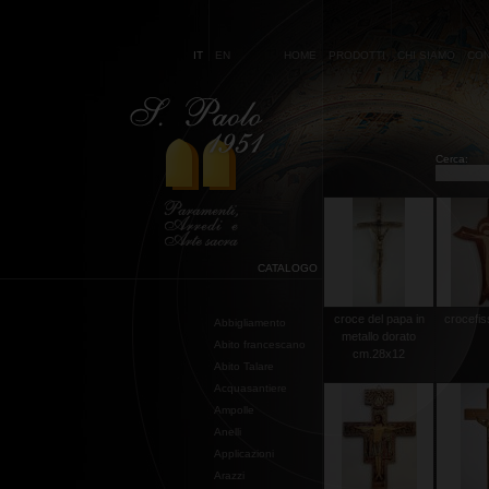
IT
EN
HOME
PRODOTTI
CHI SIAMO
CON
Cerca:
CATALOGO
croce del papa in
crocefis
Abbigliamento
metallo dorato
Abito francescano
cm.28x12
Abito Talare
Acquasantiere
Ampolle
Anelli
Applicazioni
Arazzi