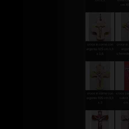
cm.2,5
invecchia
cm.40
croce in corno con
croce in
argento 925 cm.1,8
argen
x 1,6
s.benede
croce in corno con
croce za
argento 925 cm.3,9
colore
x 3
cm.