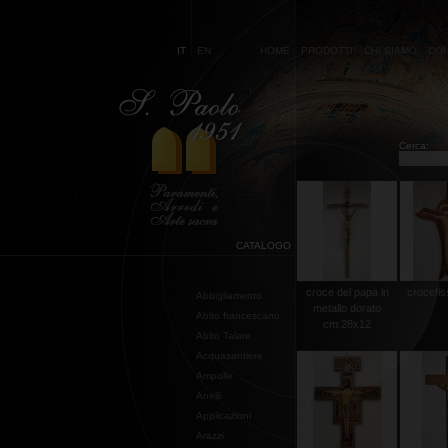
IT
EN
HOME
PRODOTTI
CHI SIAMO
CON
Cerca:
CATALOGO
croce del papa in
crocefis
Abbigliamento
metallo dorato
Abito francescano
cm.28x12
Abito Talare
Acquasantiere
Ampolle
Anelli
Applicazioni
Arazzi