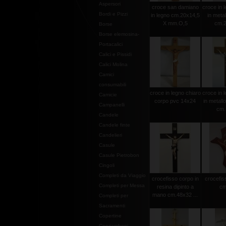
Aspersori
croce san damiano
croce in l
Bordi e Pizzi
in legno cm.20x14,5
in metal
X mm.O,5
cm.2
Borse
Borse elemosina-
Portacalici
Calici e Pissidi
Calici Molina
Camici
consumabili
croce in legno chiaro
croce in l
Camicie
corpo pvc 14x24
in metall
Campanelli
cm.
Candele
Candele finte
Candelieri
Casule
Casule Pietrobon
Cingoli
Completi da Viaggio
crocefisso corpo in
crocefiss
Completi per Messa
resina dipinto a
cm
mano cm.48x32 ...
Completi per
Sacramenti
Copertine
Copriamboni