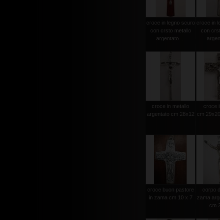
croce in legno scuro
croce in l
con crsto metallo
con crst
argentato ...
argent
croce in metallo
croce i
argentato cm.28x12
cm.29x20 
croce buon pastore
corpo d
in zama cm.10 x 7
zama arge
cm.