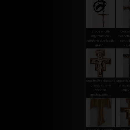
croce ottone
croce
argentata con
invecchi
cordone due faccie
corpo i
gesu' ...
dipi
crocifisso s.damiano
croce in 
grande ricamo
in resin
colorato-
cm.2
applicazione ...