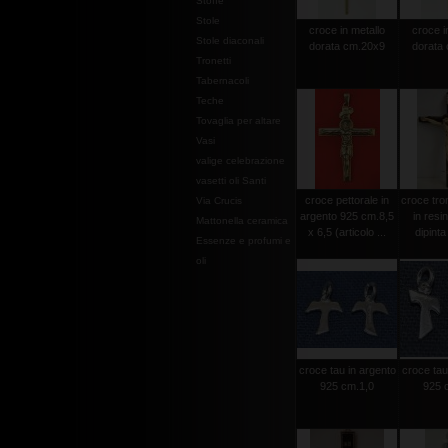
Stoffe
Stole
croce in metallo
croce i
Stole diaconali
dorata cm.20x9
dorata
Tronetti
Tabernacoli
Teche
Tovaglia per altare
Vasi
valige celebrazione
vasetti oli Santi
croce pettorale in
croce tro
Via Crucis
argento 925 cm.8,5
in resi
Mattonella ceramica
x 6,5 (articolo ...
dipint
Essenze e profumi e
oli
croce tau in argento
croce tau
925 cm.1,0
925 