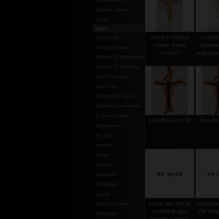
Corone statue
Cotte
Croci
croce e cristo in
croce i
Croci Astili
metallo dorato
nichelat
Croci con base
cm.14x7
argentat
Croci di S. Benedetto
Croci di S. Damiano
Croci Pettorali
Croci Tau
Crocifissi in legno
Completi per messa
in punto Assisi
crocefisso cm. 40
crocefis
Dalmatiche
Ex Voto
gemelli
Icone
Incensi
Incensieri
Lampade
Leggii
croce pax mm.16
croce pax
Legno di olivo
smaltati levigati
24k levi
Medaglie