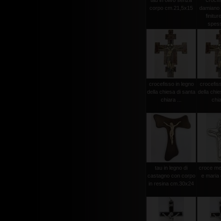
tau in olivo senza
crocfi
corpo cm.21,5x15
damiano
finitur
spess
crocefisso in legno
crocefiss
della chiesa di santa
della chie
chiara ...
chia
tau in legno di
croce met
castagno con corpo
e maria
in resina cm.30x24