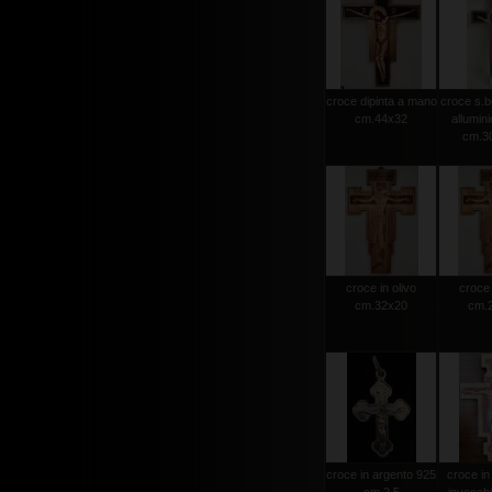
croce dipinta a mano
croce s.b
cm.44x32
allumini
cm.30
croce in olivo
croce 
cm.32x20
cm.
croce in argento 925
croce in