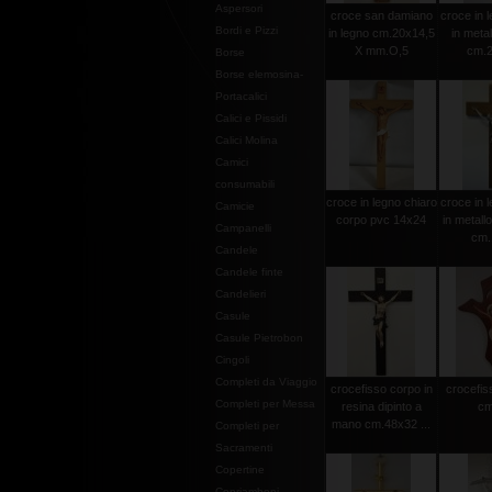
Aspersori
croce san damiano
croce in l
Bordi e Pizzi
in legno cm.20x14,5
in metal
X mm.O,5
cm.2
Borse
Borse elemosina-
Portacalici
Calici e Pissidi
Calici Molina
Camici
consumabili
croce in legno chiaro
croce in l
Camicie
corpo pvc 14x24
in metall
Campanelli
cm.
Candele
Candele finte
Candelieri
Casule
Casule Pietrobon
Cingoli
Completi da Viaggio
crocefisso corpo in
crocefiss
Completi per Messa
resina dipinto a
cm
mano cm.48x32 ...
Completi per
Sacramenti
Copertine
Copriamboni