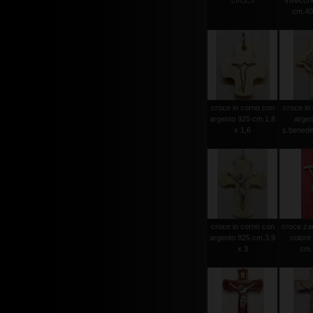
cm.2,5
invecchia
cm.40
croce in corno con
croce in
argento 925 cm.1,8
argen
x 1,6
s.benede
croce in corno con
croce za
argento 925 cm.3,9
colore
x 3
cm.