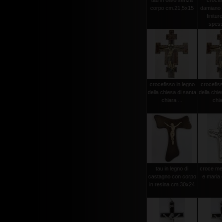
tau in olivo senza
crocfi
corpo cm.21,5x15
damiano
finitur
spess
crocefisso in legno
crocefiss
della chiesa di santa
della chie
chiara ...
chia
tau in legno di
croce met
castagno con corpo
e maria
in resina cm.30x24