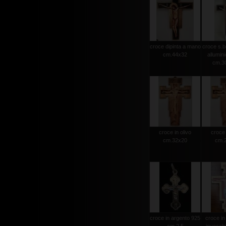
croce dipinta a mano
croce s.b
cm.44x32
allumini
cm.30
croce in olivo
croce 
cm.32x20
cm.
croce in argento 925
croce in