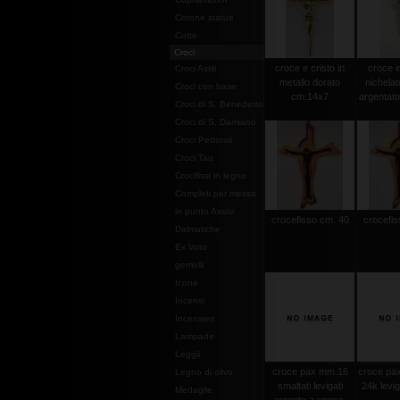
Corone statue
Cotte
Croci
croce e cristo in
croce i
Croci Astili
metallo dorato
nichelat
Croci con base
cm.14x7
argentat
Croci di S. Benedetto
Croci di S. Damiano
Croci Pettorali
Croci Tau
Crocifissi in legno
Completi per messa
in punto Assisi
crocefisso cm. 40
crocefis
Dalmatiche
Ex Voto
gemelli
Icone
Incensi
Incensieri
Lampade
Leggii
croce pax mm.16
croce pax
Legno di olivo
smaltati levigati
24k levi
Medaglie