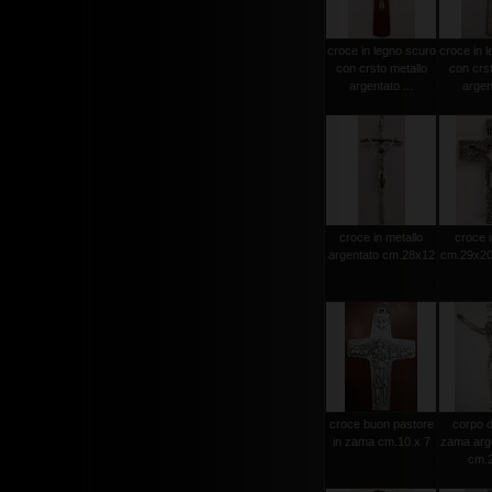
croce in legno scuro
croce in l
con crsto metallo
con crst
argentato ...
argent
croce in metallo
croce i
argentato cm.28x12
cm.29x20 
croce buon pastore
corpo d
in zama cm.10 x 7
zama arge
cm.