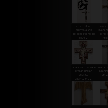
croce ottone
croce
argentata con
invecchi
cordone due faccie
corpo i
gesu' ...
dipi
crocifisso s.damiano
croce in 
grande ricamo
in resin
colorato-
cm.2
applicazione ...