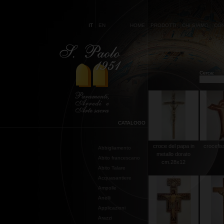
IT
EN
HOME
PRODOTTI
CHI SIAMO
CON
Cerca:
CATALOGO
croce del papa in
crocefis
Abbigliamento
metallo dorato
Abito francescano
cm.28x12
Abito Talare
Acquasantiere
Ampolle
Anelli
Applicazioni
Arazzi