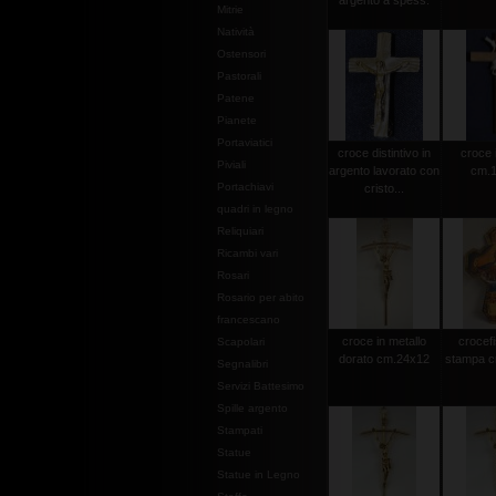
argento a spess.
Mitrie
Natività
Ostensori
Pastorali
Patene
Pianete
Portaviatici
croce distintivo in
croce 
Piviali
argento lavorato con
cm.1
Portachiavi
cristo...
quadri in legno
Reliquiari
Ricambi vari
Rosari
Rosario per abito
francescano
croce in metallo
crocef
Scapolari
dorato cm.24x12
stampa c
Segnalibri
Servizi Battesimo
Spille argento
Stampati
Statue
Statue in Legno