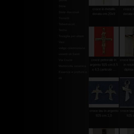
Stoffe
Stole
croce in metallo
croce i
Stole diaconali
dorata cm.20x9
dorata
Tronetti
Tabernacoli
Teche
Tovaglia per altare
Vasi
valige celebrazione
vasetti oli Santi
croce pettorale in
croce tro
Via Crucis
argento 925 cm.8,5
in resi
Mattonella ceramica
x 6,5 (articolo ...
dipint
Essenze e profumi e
oli
croce tau in argento
croce tau
925 cm.1,0
925 