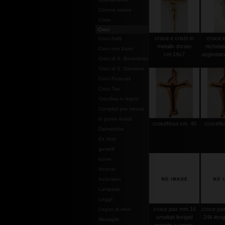
Corone statue
Cotte
Croci
croce e cristo in
croce i
Croci Astili
metallo dorato
nichelat
Croci con base
cm.14x7
argentat
Croci di S. Benedetto
Croci di S. Damiano
Croci Pettorali
Croci Tau
Crocifissi in legno
Completi per messa
in punto Assisi
crocefisso cm. 40
crocefis
Dalmatiche
Ex Voto
gemelli
Icone
Incensi
Incensieri
Lampade
Leggii
croce pax mm.16
croce pax
Legno di olivo
smaltati levigati
24k levi
Medaglie