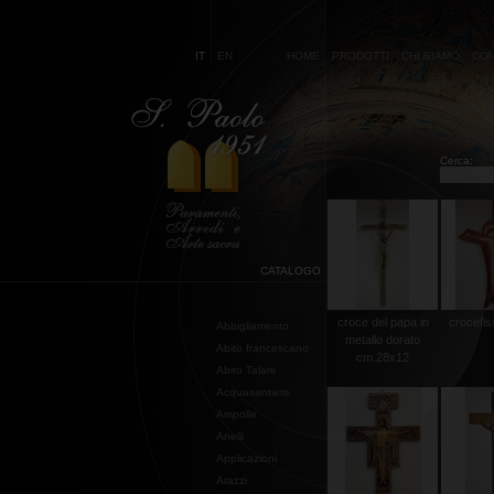
IT
EN
HOME
PRODOTTI
CHI SIAMO
CON
Cerca:
CATALOGO
croce del papa in
crocefis
Abbigliamento
metallo dorato
Abito francescano
cm.28x12
Abito Talare
Acquasantiere
Ampolle
Anelli
Applicazioni
Arazzi