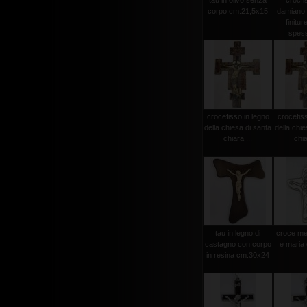
tau in olivo senza
crocfi
corpo cm.21,5x15
damiano
finitur
spess
crocefisso in legno
crocefiss
della chiesa di santa
della chie
chiara ...
chia
tau in legno di
croce met
castagno con corpo
e maria
in resina cm.30x24