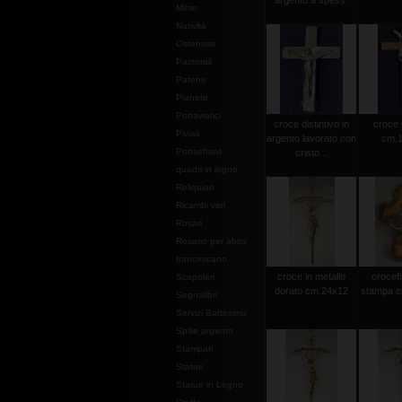
argento a spess.
Mitrie
Natività
Ostensori
Pastorali
Patene
Pianete
Portaviatici
croce distintivo in
croce 
Piviali
argento lavorato con
cm.1
Portachiavi
cristo...
quadri in legno
Reliquiari
Ricambi vari
Rosari
Rosario per abito
francescano
croce in metallo
crocef
Scapolari
dorato cm.24x12
stampa c
Segnalibri
Servizi Battesimo
Spille argento
Stampati
Statue
Statue in Legno