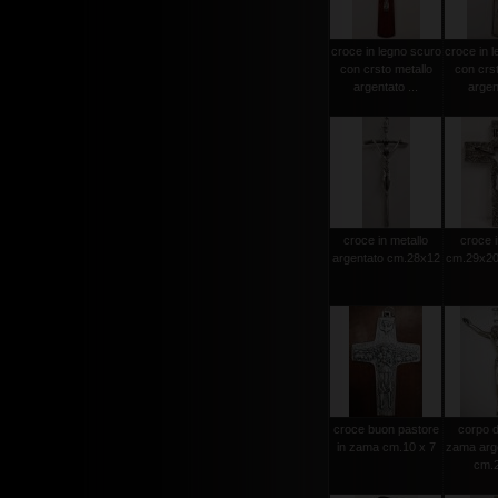
croce in legno scuro
croce in l
con crsto metallo
con crst
argentato ...
argent
croce in metallo
croce i
argentato cm.28x12
cm.29x20 
croce buon pastore
corpo d
in zama cm.10 x 7
zama arge
cm.