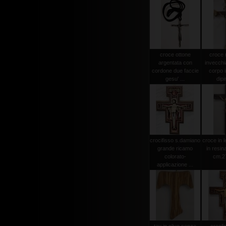
croce ottone
croce
argentata con
invecchi
cordone due faccie
corpo i
gesu' ...
dipi
crocifisso s.damiano
croce in 
grande ricamo
in resin
colorato-
cm.2
applicazione ...