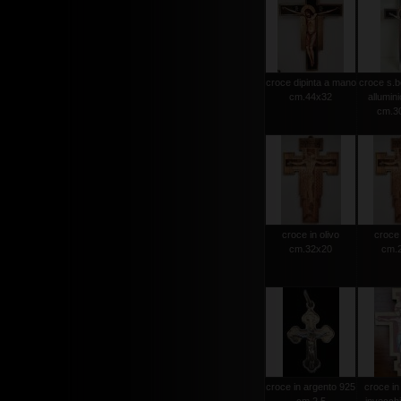
croce dipinta a mano
croce s.b
cm.44x32
allumini
cm.30
croce in olivo
croce 
cm.32x20
cm.
croce in argento 925
croce in