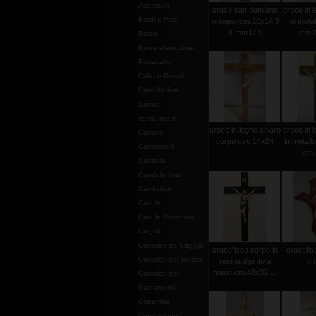
Aspersori
croce san damiano
croce in l
Bordi e Pizzi
in legno cm.20x14,5
in metal
X mm.O,5
cm.2
Borse
Borse elemosina-
Portacalici
Calici e Pissidi
Calici Molina
Camici
consumabili
croce in legno chiaro
croce in l
Camicie
corpo pvc 14x24
in metall
Campanelli
cm.
Candele
Candele finte
Candelieri
Casule
Casule Pietrobon
Cingoli
Completi da Viaggio
crocefisso corpo in
crocefiss
Completi per Messa
resina dipinto a
cm
mano cm.48x32 ...
Completi per
Sacramenti
Copertine
Copriamboni