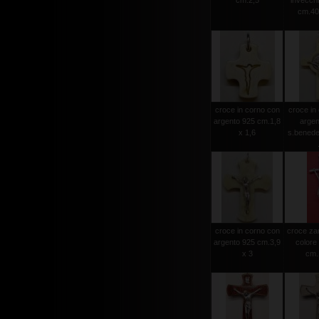
cm.2,5
invecchia
cm.40
croce in corno con
croce in
argento 925 cm.1,8
argen
x 1,6
s.benede
croce in corno con
croce za
argento 925 cm.3,9
colore
x 3
cm.