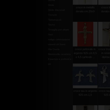
Stoffe
Stole
croce in metallo
croce i
Stole diaconali
dorata cm.20x9
dorata
Tronetti
Tabernacoli
Teche
Tovaglia per altare
Vasi
valige celebrazione
vasetti oli Santi
croce pettorale in
croce tro
Via Crucis
argento 925 cm.8,5
in resi
Mattonella ceramica
x 6,5 (articolo ...
dipint
Essenze e profumi e
oli
croce tau in argento
croce tau
925 cm.1,0
925 