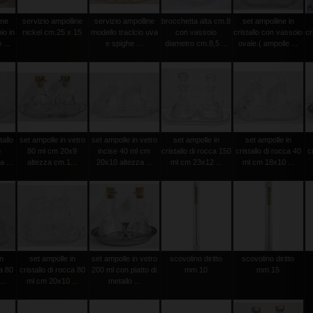
ine
servizio ampolline
servizio ampolline
brocchetta alta cm.8
set ampolline in
io in
nickel cm.25 x 15
modello traclcio uva
con vassoio
cristallo con vassoio
cr
...
e spighe ...
diametro cm.8,5 ...
ovale.( ampolle ...
tallo
set ampolle in vetro
set ampolle in vetro
set ampolle in
set ampolle in
o
80 ml cm 20x9
incise 40 ml cm
cristallo di rocca 150
cristallo di rocca 40
c
 ...
altezza cm.1...
20x10 altezza ...
ml cm 23x12 ...
ml cm 18x10 ...
in
set ampolle in
set ampolle in vetro
scovolino diritto
scovolino diritto
ca 80
cristallo di rocca 80
200 ml con piatto di
mm.10
mm.15
..
ml cm 20x10 ...
metallo ...