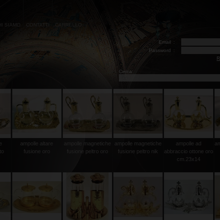
HI SIAMO
CONTATTI
CARRELLO
Email
:
Password
:
R
Cerca:
e
ampolle altare
ampolle magnetiche
ampolle magnetiche
ampolle ad
am
to
fusione oro
fusione peltro oro
fusione peltro nik
abbraccio ottone oro
cm.23x14