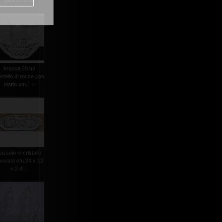
piatto cm.18
brocca 20 ml
istallo di rocca con
piatto cm.1...
assoio in cristallo
avorato cm.24 x 12
x 2 di...