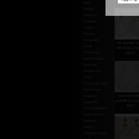
piatto cm.2
Mitrie
Natività
Ostensori
Pastorali
Patene
Pianete
Portaviatici
set ampolle ve
Piviali
200 ml cm.17 pi
Portachiavi
26x17
quadri in legno
Reliquiari
Ricambi vari
Rosari
Rosario per abito
francescano
vassoio ovale
Scapolari
ampolle in vetr
Segnalibri
8x17
Servizi Battesimo
Spille argento
Stampati
Statue
Statue in Legno