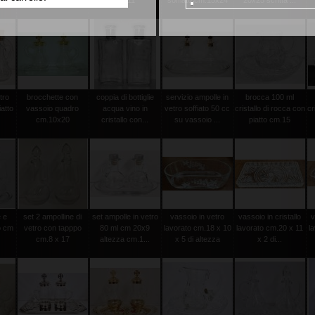
5
vassoio cm ...
22x11
soffiato cm.15x24
20x25 scritta ...
tro
brocchette con
coppia di bottiglie
servizio ampolle in
brocca 100 ml
atto
vassoio quadro
acqua vino in
vetro soffiato 50 cc
cristallo di rocca con
cr
cm.10x20
cristallo con...
su vassoio ...
piatto cm.15
 e
set 2 ampolline di
set ampolle in vetro
vassoio in vetro
vassoio in cristallo
v
o cm
vetro con tapppo
80 ml cm 20x9
lavorato cm.18 x 10
lavorato cm.20 x 11
l
cm.8 x 17
altezza cm.1...
x 5 di altezza
x 2 di...