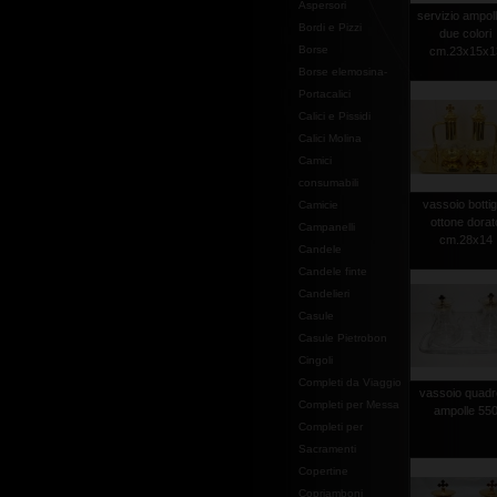
Aspersori
servizio ampol
Bordi e Pizzi
due colori
Borse
cm.23x15x1
Borse elemosina-
Portacalici
Calici e Pissidi
Calici Molina
Camici
consumabili
vassoio bottig
Camicie
ottone dorat
Campanelli
cm.28x14
Candele
Candele finte
Candelieri
Casule
Casule Pietrobon
Cingoli
Completi da Viaggio
vassoio quadr
Completi per Messa
ampolle 55
Completi per
Sacramenti
Copertine
Copriamboni