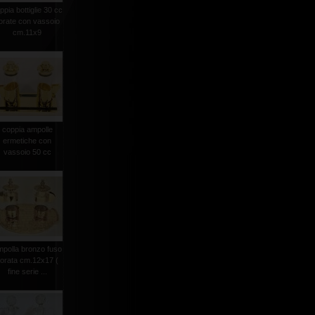
ppia bottiglie 30 cc
orate con vassoio
cm.11x9
coppia ampolle
ermetiche con
vassoio 50 cc
mpolla bronzo fuso
orata cm.12x17 (
fine serie ...