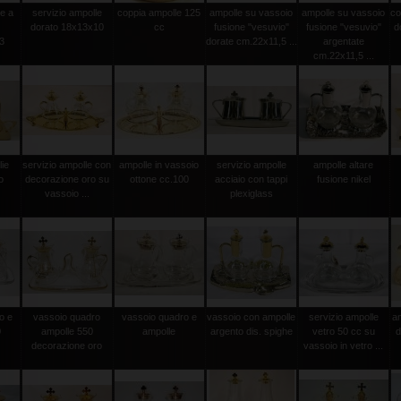
le a
servizio ampolle
coppia ampolle 125
ampolle su vassoio
ampolle su vassoio
co
dorato 18x13x10
cc
fusione "vesuvio"
fusione "vesuvio"
d
3
dorate cm.22x11,5 ...
argentate
cm.22x11,5 ...
lie
servizio ampolle con
ampolle in vassoio
servizio ampolle
ampolle altare
o
decorazione oro su
ottone cc.100
acciaio con tappi
fusione nikel
vassoio ...
plexiglass
o e
vassoio quadro
vassoio quadro e
vassoio con ampolle
servizio ampolle
a
0
ampolle 550
ampolle
argento dis. spighe
vetro 50 cc su
d
decorazione oro
vassoio in vetro ...