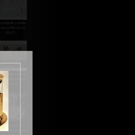
et ampolle cristallo
i rocca 280 ml cm.
20x25...
t ampolle vetro 80
l vassoio misure
cm.18x11...
brocca 200 ml
istallo di rocca con