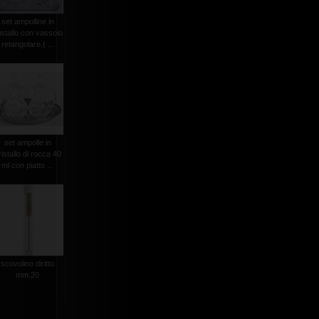
set ampolline in
istallo con vassoio
retangolare.( ...
set ampolle in
ristallo di rocca 40
ml con piatto ...
scovolino diritto
mm.20