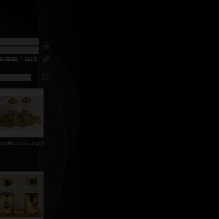
egistrati
|
Login
pollina fusa angeli