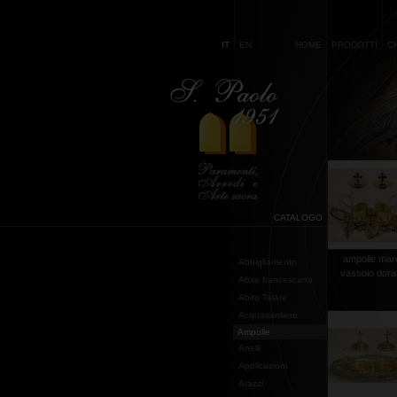
IT
EN
HOME
PRODOTTI
C
CATALOGO
ampolle mar
Abbigliamento
vassoio dora
Abito francescano
Abito Talare
Acquasantiere
Ampolle
Anelli
Applicazioni
Arazzi