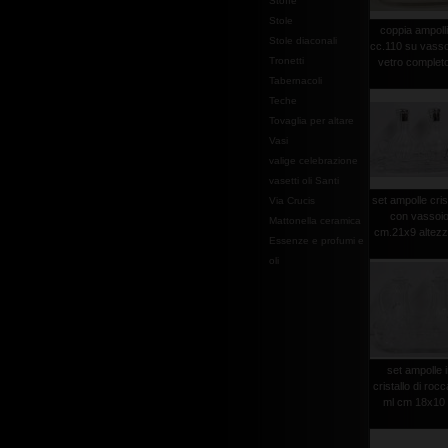
Stoffe
Stole
coppia ampoll
Stole diaconali
cc.110 su vasso
Tronetti
vetro completo 
Tabernacoli
Teche
Tovaglia per altare
Vasi
valige celebrazione
vasetti oli Santi
set ampolle cris
Via Crucis
con vassoi
Mattonella ceramica
cm.21x9 altezza
Essenze e profumi e
oli
set ampolle 
cristallo di roc
ml cm 18x10 .