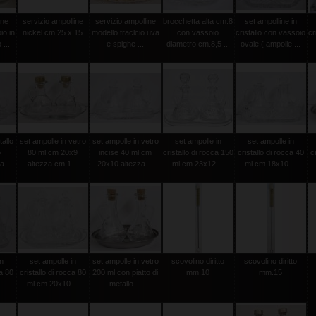
ine
servizio ampolline
servizio ampolline
brocchetta alta cm.8
set ampolline in
io in
nickel cm.25 x 15
modello traclcio uva
con vassoio
cristallo con vassoio
cr
...
e spighe ...
diametro cm.8,5 ...
ovale.( ampolle ...
tallo
set ampolle in vetro
set ampolle in vetro
set ampolle in
set ampolle in
o
80 ml cm 20x9
incise 40 ml cm
cristallo di rocca 150
cristallo di rocca 40
c
 ...
altezza cm.1...
20x10 altezza ...
ml cm 23x12 ...
ml cm 18x10 ...
in
set ampolle in
set ampolle in vetro
scovolino diritto
scovolino diritto
ca 80
cristallo di rocca 80
200 ml con piatto di
mm.10
mm.15
..
ml cm 20x10 ...
metallo ...