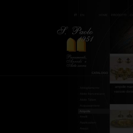
IT
EN
HOME
PRODOTTI
C
CATALOGO
ampolle mar
Abbigliamento
vassoio dora
Abito francescano
Abito Talare
Acquasantiere
Ampolle
Anelli
Applicazioni
Arazzi