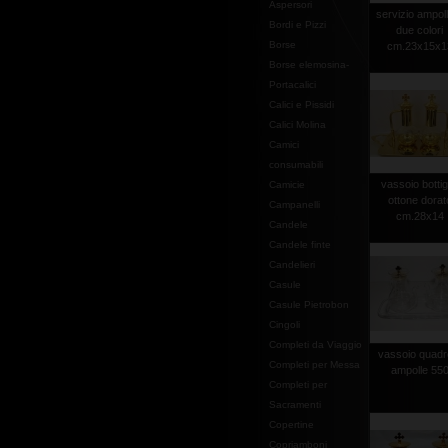
Aspersori
servizio ampol
Bordi e Pizzi
due colori
Borse
cm.23x15x1
Borse elemosina-
Portacalici
Calici e Pissidi
Calici Molina
Camici
consumabili
vassoio bottig
Camicie
ottone dorat
Campanelli
cm.28x14
Candele
Candele finte
Candelieri
Casule
Casule Pietrobon
Cingoli
Completi da Viaggio
vassoio quadr
Completi per Messa
ampolle 55
Completi per
Sacramenti
Copertine
Copriamboni