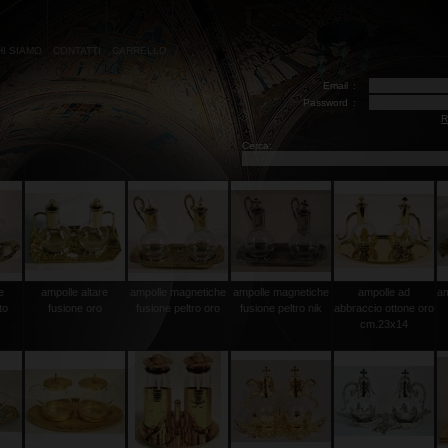
HI SIAMO
CONTATTI
CARRELLO
Email
:
Password
:
R
Cerca:
e
ampolle altare
ampolle magnetiche
ampolle magnetiche
ampolle ad
am
to
fusione oro
fusione peltro oro
fusione peltro nik
abbraccio ottone oro
cm.23x14