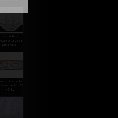
piatto cm.18
brocca 20 ml
istallo di rocca con
piatto cm.1...
assoio in cristallo
avorato cm.24 x 12
x 2 di...