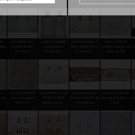
5
vassoio cm ...
22x11
soffiato cm.15x24
20x25 scritta ...
tro
brocchette con
coppia di bottiglie
servizio ampolle in
brocca 100 ml
atto
vassoio quadro
acqua vino in
vetro soffiato 50 cc
cristallo di rocca con
cr
cm.10x20
cristallo con...
su vassoio ...
piatto cm.15
 e
set 2 ampolline di
set ampolle in vetro
vassoio in vetro
vassoio in cristallo
v
o cm
vetro con tapppo
80 ml cm 20x9
lavorato cm.18 x 10
lavorato cm.20 x 11
l
cm.8 x 17
altezza cm.1...
x 5 di altezza
x 2 di...