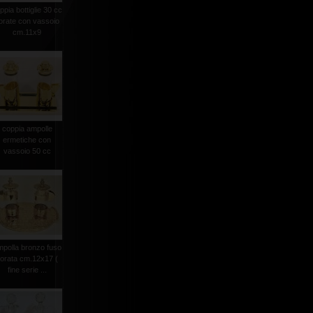
ppia bottiglie 30 cc
orate con vassoio
cm.11x9
coppia ampolle
ermetiche con
vassoio 50 cc
mpolla bronzo fuso
orata cm.12x17 (
fine serie ...