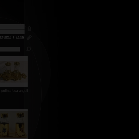
egistrati
|
Login
pollina fusa angeli