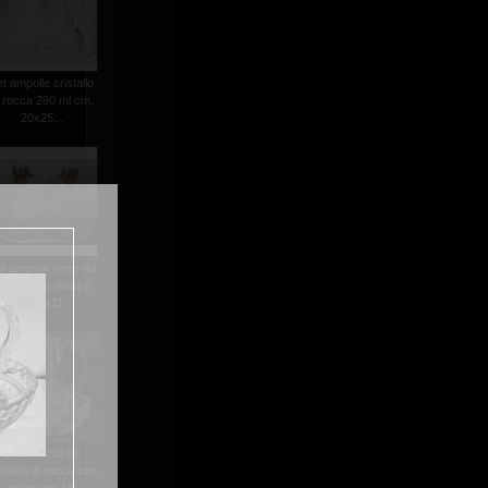
et ampolle cristallo
i rocca 280 ml cm.
20x25...
t ampolle vetro 80
l vassoio misure
cm.18x11...
brocca 200 ml
istallo di rocca con