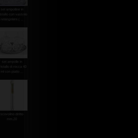
set ampolline in
istallo con vassoio
retangolare.( ...
set ampolle in
ristallo di rocca 40
ml con piatto ...
scovolino diritto
mm.20