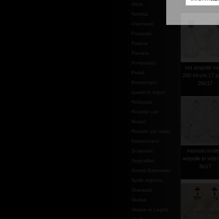
piatto cm.2
Mitrie
Natività
Ostensori
Pastorali
Patene
Pianete
Portaviatici
set ampolle ve
Piviali
200 ml cm.17 pi
Portachiavi
26x17
quadri in legno
Reliquiari
Ricambi vari
Rosari
Rosario per abito
francescano
vassoio ovale
Scapolari
ampolle in vetr
Segnalibri
8x17
Servizi Battesimo
Spille argento
Stampati
Statue
Statue in Legno