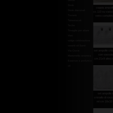
Stoffe
Stole
coppia ampoll
Stole diaconali
cc.110 su vasso
Tronetti
vetro completo 
Tabernacoli
Teche
Tovaglia per altare
Vasi
valige celebrazione
vasetti oli Santi
set ampolle cris
Via Crucis
con vassoi
Mattonella ceramica
cm.21x9 altezza
Essenze e profumi e
oli
set ampolle 
cristallo di roc
ml cm 18x10 .