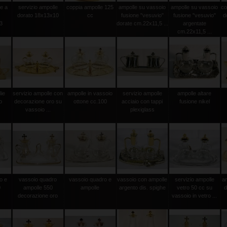
le a
servizio ampolle
coppia ampolle 125
ampolle su vassoio
ampolle su vassoio
co
dorato 18x13x10
cc
fusione "vesuvio"
fusione "vesuvio"
d
3
dorate cm.22x11,5 ...
argentate
cm.22x11,5 ...
lie
servizio ampolle con
ampolle in vassoio
servizio ampolle
ampolle altare
o
decorazione oro su
ottone cc.100
acciaio con tappi
fusione nikel
vassoio ...
plexiglass
o e
vassoio quadro
vassoio quadro e
vassoio con ampolle
servizio ampolle
a
0
ampolle 550
ampolle
argento dis. spighe
vetro 50 cc su
d
decorazione oro
vassoio in vetro ...