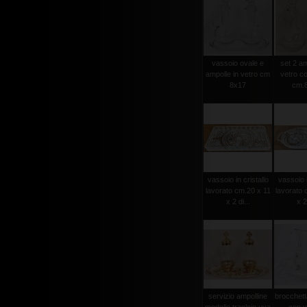
vassoio ovale e
set 2 am
ampolle in vetro cm
vetro c
8x17
cm.8
vassoio in cristallo
vassoio i
lavorato cm.20 x 11
lavorato 
x 2 di...
x 2
servizio ampolline
brocchett