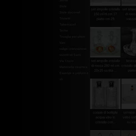
Stoffe
Stole
set ampolle cristallo
set ampoll
Stole diaconali
150 ml H.cm 17
di rocc
Tronetti
piatto cm.25
vassoi
Tabernacoli
Teche
Tovaglia per altare
Vasi
valige celebrazione
vasetti oli Santi
set ampolle cristallo
brocca
Via Crucis
di rocca 280 ml cm
cristallo 
Mattonella ceramica
20x25 scritta ...
piatt
Essenze e profumi e
oli
coppia di bottiglie
servizio 
acqua vino in
vetro sof
cristallo con...
su vas