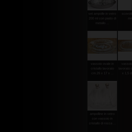
set ampolle in vetro
scovolin
200 ml con piatto di
mm
metallo ...
vassoio ovale in
vassoio
cristallo lavorato
lavorato 
cm.26 x 17 x ...
x 1,5 d
ampolline in vetro
con vassoio in
cristallo di rocca ...