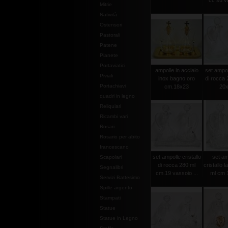
cc su va
Mitrie
Natività
Ostensori
Pastorali
Patene
Pianete
Portaviatici
ampolle in acciaio
set ampoll
Piviali
inox bagno oro
di rocca 
Portachiavi
cm.18x23
20x
quadri in legno
Reliquiari
Ricambi vari
Rosari
Rosario per abito
francescano
set ampolle cristallo
set am
Scapolari
di rocca 280 ml
cristallo 
Segnalibri
cm.19 vassoio ...
ml cm 1
Servizi Battesimo
Spille argento
Stampati
Statue
Statue in Legno