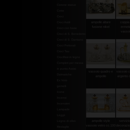
Corone statue
Cotte
Croci
ampolle altare
coppia
Croci Astili
fusione nikel
ermeti
Croci con base
vassoi
Croci di S. Benedetto
Croci di S. Damiano
Croci Pettorali
Croci Tau
Crocifissi in legno
Completi per messa
in punto Assisi
vassoio quadro e
vassoio c
Dalmatiche
ampolle
argento d
Ex Voto
gemelli
Icone
Incensi
Incensieri
Lampade
Leggii
ampolle style
servizi
Legno di olivo
vassoio vetro cc.100
decorazio
Medaglie