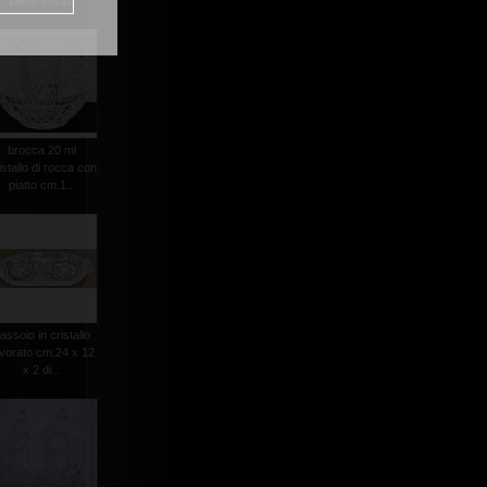
piatto cm.18
brocca 20 ml
istallo di rocca con
piatto cm.1...
assoio in cristallo
avorato cm.24 x 12
x 2 di...