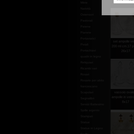
piatto cm.2
Mitrie
Natività
Ostensori
Pastorali
Patene
Pianete
Portaviatici
set ampolle ve
Piviali
200 ml cm.17 pi
Portachiavi
26x17
quadri in legno
Reliquiari
Ricambi vari
Rosari
Rosario per abito
francescano
vassoio ovale
Scapolari
ampolle in vetr
Segnalibri
8x17
Servizi Battesimo
Spille argento
Stampati
Statue
Statue in Legno