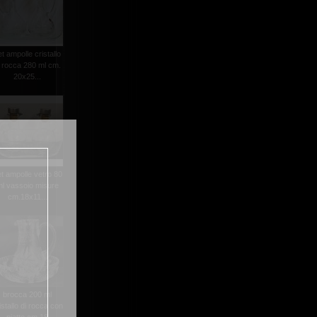
et ampolle cristallo
i rocca 280 ml cm.
20x25...
t ampolle vetro 80
l vassoio misure
cm.18x11...
brocca 200 ml
istallo di rocca con