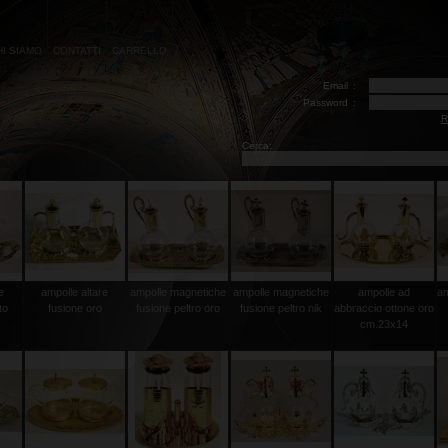
HI SIAMO
CONTATTI
CARRELLO
Email
:
Password
:
R
Cerca:
e
ampolle altare
ampolle magnetiche
ampolle magnetiche
ampolle ad
am
to
fusione oro
fusione peltro oro
fusione peltro nik
abbraccio ottone oro
cm.23x14