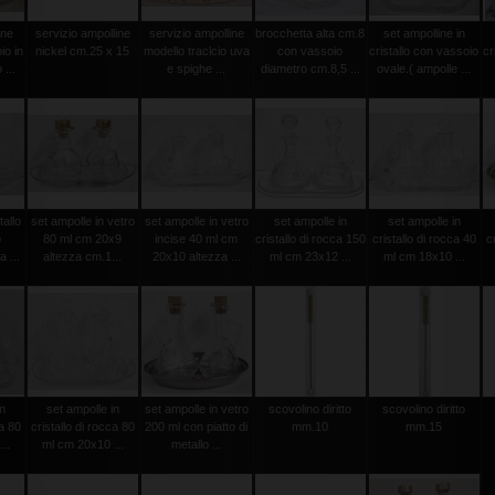
ine
servizio ampolline
servizio ampolline
brocchetta alta cm.8
set ampolline in
io in
nickel cm.25 x 15
modello traclcio uva
con vassoio
cristallo con vassoio
cr
...
e spighe ...
diametro cm.8,5 ...
ovale.( ampolle ...
tallo
set ampolle in vetro
set ampolle in vetro
set ampolle in
set ampolle in
o
80 ml cm 20x9
incise 40 ml cm
cristallo di rocca 150
cristallo di rocca 40
c
 ...
altezza cm.1...
20x10 altezza ...
ml cm 23x12 ...
ml cm 18x10 ...
in
set ampolle in
set ampolle in vetro
scovolino diritto
scovolino diritto
ca 80
cristallo di rocca 80
200 ml con piatto di
mm.10
mm.15
..
ml cm 20x10 ...
metallo ...