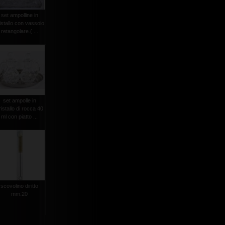
set ampolline in
istallo con vassoio
retangolare.( ...
set ampolle in
ristallo di rocca 40
ml con piatto ...
scovolino diritto
mm.20