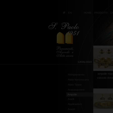
IT
EN
HOME
PRODOTTI
C
CATALOGO
ampolle mar
Abbigliamento
vassoio dora
Abito francescano
Abito Talare
Acquasantiere
Ampolle
Anelli
Applicazioni
Arazzi