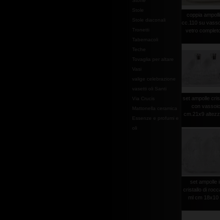
Stoffe
Stole
coppia ampoll
Stole diaconali
cc.110 su vasso
Tronetti
vetro completo 
Tabernacoli
Teche
Tovaglia per altare
Vasi
valige celebrazione
vasetti oli Santi
set ampolle cris
Via Crucis
con vassoi
Mattonella ceramica
cm.21x9 altezza
Essenze e profumi e
oli
set ampolle 
cristallo di roc
ml cm 18x10 .