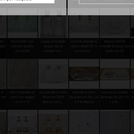
5
vassoio cm ...
22x11
soffiato cm.15x24
20x25 scritta ...
tro
brocchette con
coppia di bottiglie
servizio ampolle in
brocca 100 ml
atto
vassoio quadro
acqua vino in
vetro soffiato 50 cc
cristallo di rocca con
cr
cm.10x20
cristallo con...
su vassoio ...
piatto cm.15
 e
set 2 ampolline di
set ampolle in vetro
vassoio in vetro
vassoio in cristallo
v
o cm
vetro con tapppo
80 ml cm 20x9
lavorato cm.18 x 10
lavorato cm.20 x 11
l
cm.8 x 17
altezza cm.1...
x 5 di altezza
x 2 di...