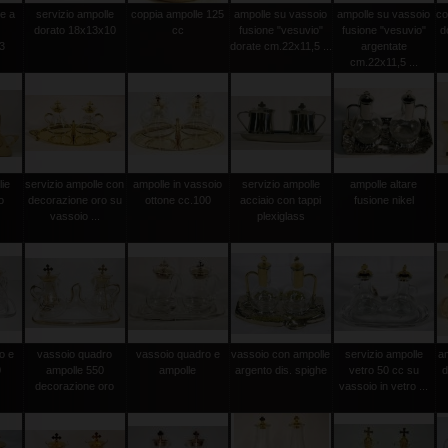
le a
servizio ampolle
coppia ampolle 125
ampolle su vassoio
ampolle su vassoio
co
dorato 18x13x10
cc
fusione "vesuvio"
fusione "vesuvio"
d
3
dorate cm.22x11,5 ...
argentate
cm.22x11,5 ...
lie
servizio ampolle con
ampolle in vassoio
servizio ampolle
ampolle altare
o
decorazione oro su
ottone cc.100
acciaio con tappi
fusione nikel
vassoio ...
plexiglass
o e
vassoio quadro
vassoio quadro e
vassoio con ampolle
servizio ampolle
a
0
ampolle 550
ampolle
argento dis. spighe
vetro 50 cc su
d
decorazione oro
vassoio in vetro ...