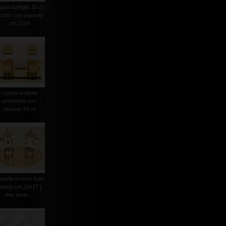
ppia bottiglie 30 cc
orate con vassoio
cm.11x9
coppia ampolle
ermetiche con
vassoio 50 cc
mpolla bronzo fuso
orata cm.12x17 (
fine serie ...