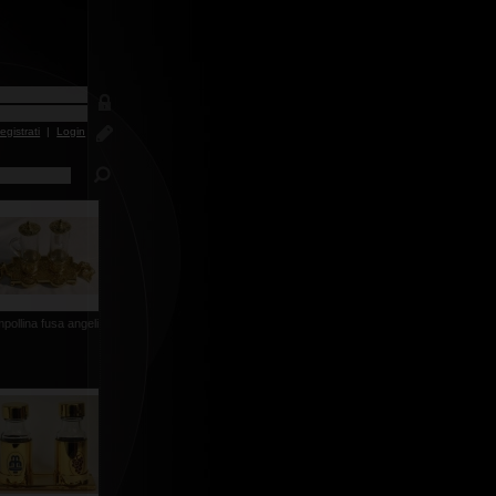
egistrati
|
Login
pollina fusa angeli