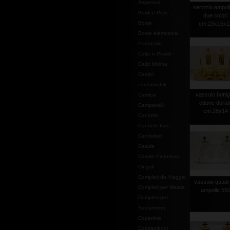
Aspersori
servizio ampol
Bordi e Pizzi
due colori
Borse
cm.23x15x1
Borse elemosina-
Portacalici
Calici e Pissidi
Calici Molina
Camici
consumabili
vassoio bottig
Camicie
ottone dorat
Campanelli
cm.28x14
Candele
Candele finte
Candelieri
Casule
Casule Pietrobon
Cingoli
Completi da Viaggio
vassoio quadr
Completi per Messa
ampolle 55
Completi per
Sacramenti
Copertine
Copriamboni