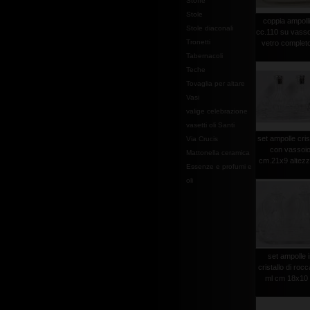
Stoffe
Stole
coppia ampoll
Stole diaconali
cc.110 su vasso
Tronetti
vetro completo 
Tabernacoli
Teche
Tovaglia per altare
Vasi
valige celebrazione
vasetti oli Santi
set ampolle cris
Via Crucis
con vassoi
Mattonella ceramica
cm.21x9 altezza
Essenze e profumi e
oli
set ampolle 
cristallo di roc
ml cm 18x10 .