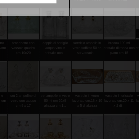
5
vassoio cm ...
22x11
soffiato cm.15x24
20x25 scritta ...
tro
brocchette con
coppia di bottiglie
servizio ampolle in
brocca 100 ml
atto
vassoio quadro
acqua vino in
vetro soffiato 50 cc
cristallo di rocca con
cr
cm.10x20
cristallo con...
su vassoio ...
piatto cm.15
 e
set 2 ampolline di
set ampolle in vetro
vassoio in vetro
vassoio in cristallo
v
o cm
vetro con tapppo
80 ml cm 20x9
lavorato cm.18 x 10
lavorato cm.20 x 11
l
cm.8 x 17
altezza cm.1...
x 5 di altezza
x 2 di...