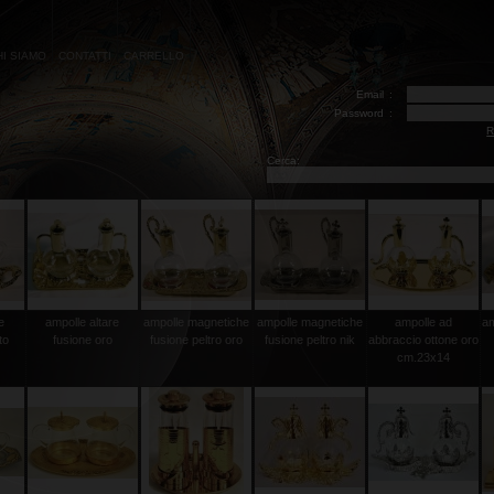
HI SIAMO
CONTATTI
CARRELLO
Email
:
Password
:
R
Cerca:
e
ampolle altare
ampolle magnetiche
ampolle magnetiche
ampolle ad
am
to
fusione oro
fusione peltro oro
fusione peltro nik
abbraccio ottone oro
cm.23x14