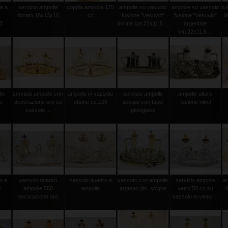
le a
servizio ampolle
coppia ampolle 125
ampolle su vassoio
ampolle su vassoio
co
dorato 18x13x10
cc
fusione "vesuvio"
fusione "vesuvio"
d
3
dorate cm.22x11,5 ...
argentate
cm.22x11,5 ...
lie
servizio ampolle con
ampolle in vassoio
servizio ampolle
ampolle altare
o
decorazione oro su
ottone cc.100
acciaio con tappi
fusione nikel
vassoio ...
plexiglass
o e
vassoio quadro
vassoio quadro e
vassoio con ampolle
servizio ampolle
a
0
ampolle 550
ampolle
argento dis. spighe
vetro 50 cc su
d
decorazione oro
vassoio in vetro ...