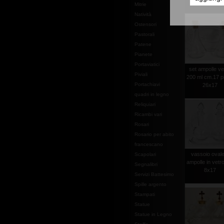
piatto cm.2
Mitrie
Natività
Ostensori
Pastorali
Patene
Pianete
Portaviatici
set ampolle ve
Piviali
200 ml cm.17 pi
Portachiavi
26x17
quadri in legno
Reliquiari
Ricambi vari
Rosari
Rosario per abito
francescano
vassoio ovale
Scapolari
ampolle in vetr
Segnalibri
8x17
Servizi Battesimo
Spille argento
Stampati
Statue
Statue in Legno