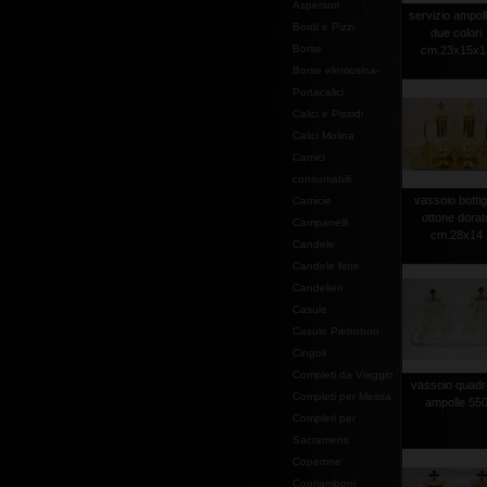
Aspersori
servizio ampol
Bordi e Pizzi
due colori
Borse
cm.23x15x1
Borse elemosina-
Portacalici
Calici e Pissidi
Calici Molina
Camici
consumabili
vassoio bottig
Camicie
ottone dorat
Campanelli
cm.28x14
Candele
Candele finte
Candelieri
Casule
Casule Pietrobon
Cingoli
Completi da Viaggio
vassoio quadr
Completi per Messa
ampolle 55
Completi per
Sacramenti
Copertine
Copriamboni