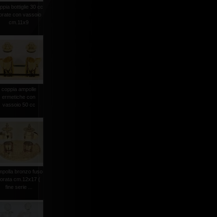
ppia bottiglie 30 cc
orate con vassoio
cm.11x9
coppia ampolle
ermetiche con
vassoio 50 cc
mpolla bronzo fuso
orata cm.12x17 (
fine serie ...