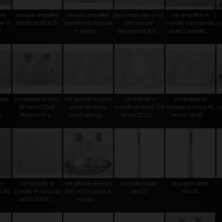
ine
servizio ampolline
servizio ampolline
brocchetta alta cm.8
set ampolline in
io in
nickel cm.25 x 15
modello traclcio uva
con vassoio
cristallo con vassoio
cr
...
e spighe ...
diametro cm.8,5 ...
ovale.( ampolle ...
tallo
set ampolle in vetro
set ampolle in vetro
set ampolle in
set ampolle in
o
80 ml cm 20x9
incise 40 ml cm
cristallo di rocca 150
cristallo di rocca 40
c
 ...
altezza cm.1...
20x10 altezza ...
ml cm 23x12 ...
ml cm 18x10 ...
in
set ampolle in
set ampolle in vetro
scovolino diritto
scovolino diritto
ca 80
cristallo di rocca 80
200 ml con piatto di
mm.10
mm.15
..
ml cm 20x10 ...
metallo ...