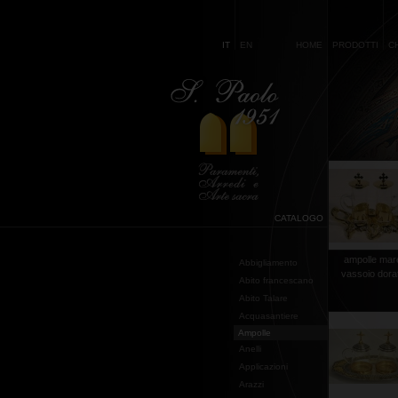
IT
EN
HOME
PRODOTTI
C
CATALOGO
ampolle mar
Abbigliamento
vassoio dora
Abito francescano
Abito Talare
Acquasantiere
Ampolle
Anelli
Applicazioni
Arazzi