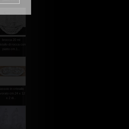
piatto cm.18
brocca 20 ml
istallo di rocca con
piatto cm.1...
assoio in cristallo
avorato cm.24 x 12
x 2 di...