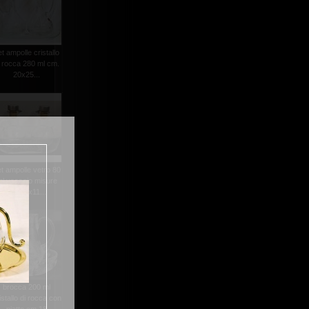
et ampolle cristallo
i rocca 280 ml cm.
20x25...
t ampolle vetro 80
l vassoio misure
cm.18x11...
brocca 200 ml
istallo di rocca con