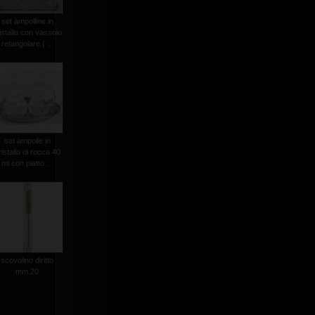
set ampolline in
istallo con vassoio
retangolare.( ...
set ampolle in
ristallo di rocca 40
ml con piatto ...
scovolino diritto
mm.20