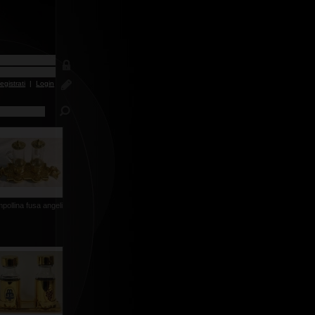
egistrati
|
Login
pollina fusa angeli