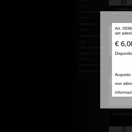
Stoffe
Stole
cero pasqua
Stole diaconali
dipinto a mano
Tronetti
cera d'api...
Tabernacoli
Art. 0596
Teche
set adesi
Tovaglia per altare
Vasi
€ 6,0
valige celebrazione
Disponibi
vasetti oli Santi
candela extra 
Via Crucis
altare cm.40
Mattonella ceramica
Essenze e profumi e
Acquisto
oli
non attiv
informazi
kit 4 mensa 8
colorata lacc