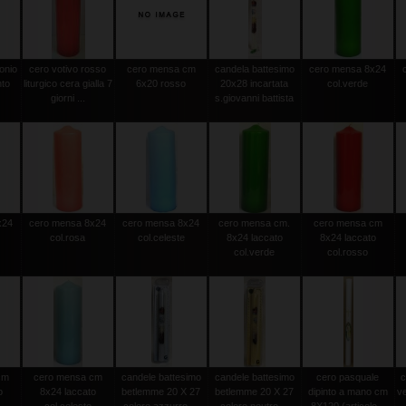
onio
cero votivo rosso
cero mensa cm
candela battesimo
cero mensa 8x24
nto
liturgico cera gialla 7
6x20 rosso
20x28 incartata
col.verde
giorni ...
s.giovanni battista
x24
cero mensa 8x24
cero mensa 8x24
cero mensa cm.
cero mensa cm
col.rosa
col.celeste
8x24 laccato
8x24 laccato
col.verde
col.rosso
cm
cero mensa cm
candele battesimo
candele battesimo
cero pasquale
c
o
8x24 laccato
betlemme 20 X 27
betlemme 20 X 27
dipinto a mano cm
v