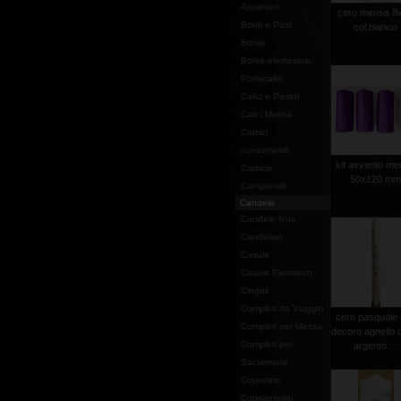
Aspersori
cero mensa 8
Bordi e Pizzi
col.bianco
Borse
Borse elemosina-
Portacalici
Calici e Pissidi
Calici Molina
Camici
consumabili
kit avvento m
Camicie
50x120 m
Campanelli
Candele
Candele finte
Candelieri
Casule
Casule Pietrobon
Cingoli
Completi da Viaggio
cero pasquale
Completi per Messa
decoro agnello 
Completi per
argento ...
Sacramenti
Copertine
Copriamboni