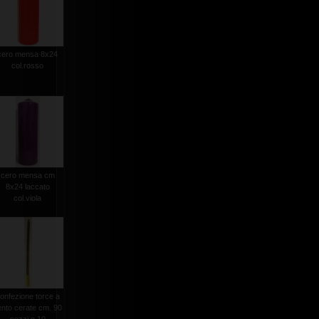
cero mensa 8x24
col.rosso
cero mensa cm
8x24 laccato
col.viola
onfezione torce a
ento cerate cm. 90