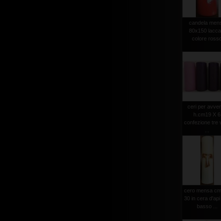
candela men
80x150 lacca
colore ross
ceri per avve
h.cm19 X 6
confezione tre v
...
cero mensa cm
30 in cera d'api
basso ...