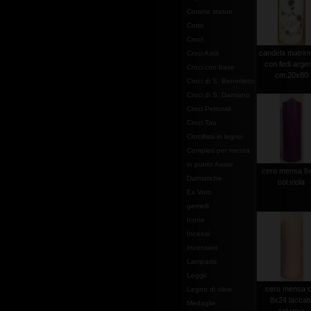
Corone statue
Cotte
Croci
candela matrim
Croci Astili
con fedi arge
Croci con base
cm.20x80
Croci di S. Benedetto
Croci di S. Damiano
Croci Pettorali
Croci Tau
Crocifissi in legno
Completi per messa
in punto Assisi
cero mensa 8
Dalmatiche
col.viola
Ex Voto
gemelli
Icone
Incensi
Incensieri
Lampade
Leggii
cero mensa 
Legno di olivo
8x24 laccat
Medaglie