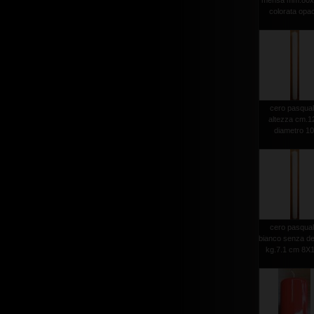
mensa mm.80x
colorata opa
cero pasqua
altezza cm.1
diametro 1
cero pasqua
bianco senza d
kg.7.1 cm 8X