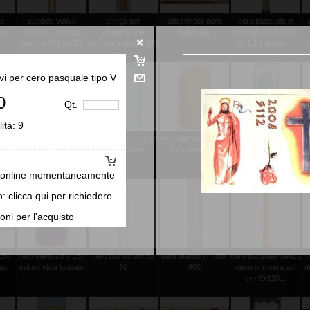
le
candele votive
strega per
adesivi per cero
cero pasquale in
 in
16X300 1 scatola
accendere le
pasquale
cera api cm 8X150 (
pezzi n.180 art.50
candele in busta 100
kg 7,1 ) dipinto ...
pezzi
vi per cero pasquale tipo V
0
Qt.
lità:
9
per
bassorilievo in cera
cero diametro cm.10
cero diametro cm.10
cero decoro
c
x70
per cero pasquale
x 20 bianco
x 20 cera d'api
colombe e fedi
(ms.striscia ...
cm.8x24
 online momentaneamente
o: clicca qui per richiedere
oni per l'acquisto
x150
cero mensa 8 x 150
cero bianco cm.6x
cero bianco cm.80x
cero pasquale senza
c
ata
colore viola laccato
60
600
decoro in cera api
d
cm 8X120...