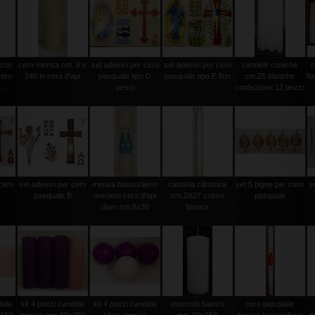
 con
cero mensa cm. 8 x
set adesivi per cero
set adesivi per cero
candele coniche
c
 oro
240 in cera d'api
pasquale tipo D
pasquale tipo E fiori
cm.25 bianche
fl
...
pesci
confezione 12 pezzi
 cero
set adesivi per cero
mensa bassorilievo
candela cilindrica
set 5 pigne per cero
s
pasquale B
mariano cera d'api
cm.2X27 colore
pasquale
diam.cm.8x30
bianca
dela
kit 4 pezzi candela
kit 4 pezzi candela
moccolo bianco
cero pasquale