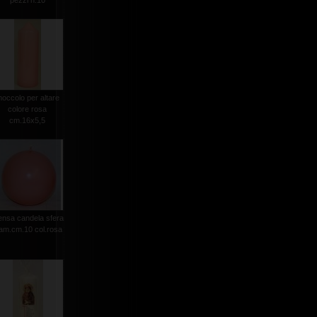
pezzi n.10
occolo per altare
colore rosa
cm.16x5,5
nsa candela sfera
iam.cm.10 col.rosa