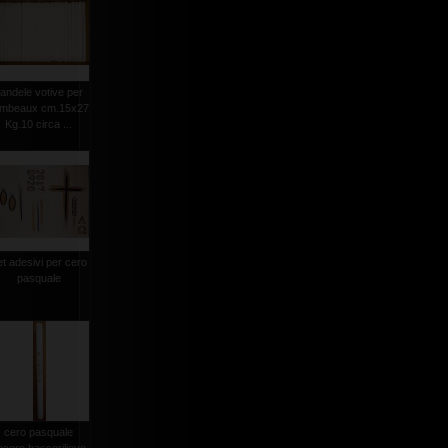
andele votive per
ambeaux cm.15x27
Kg.10 circa ...
et adesivi per cero
pasquale
cero pasquale