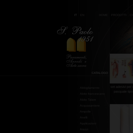
IT
EN
HOME
PRODOTTI
C
CATALOGO
set adesivi per
Abbigliamento
pasquale tipo
Abito francescano
Abito Talare
Acquasantiere
Ampolle
Anelli
Applicazioni
Arazzi