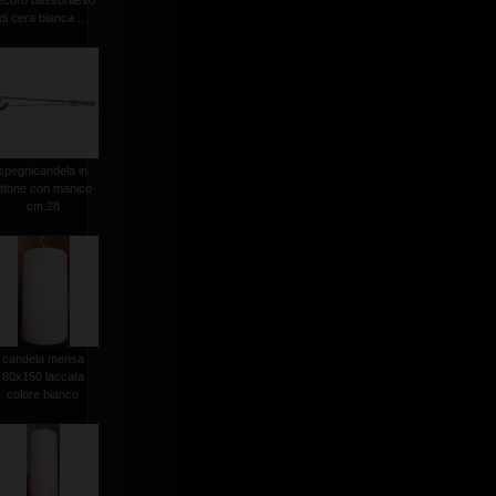
ecoro bassorilievo
di cera bianca ...
spegnicandela in
ttone con manico
cm.28
candela mensa
80x150 laccata
colore bianco