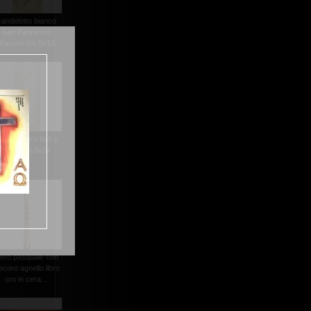
candelotto bianco
san francesco
d'assisi cm.5x13
ero decoro fedi e
croci cm.8x24
ero pasquale con
ecoro agnello libro
oro in cera ...