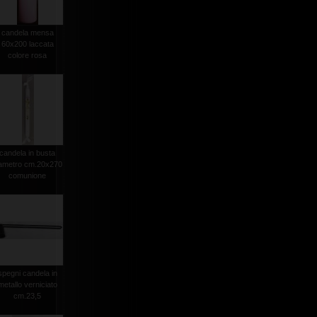
candela mensa
60x200 laccata
colore rosa
candela in busta
iametro cm.20x270
comunione
spegni candela in
metallo verniciato
cm.23,5