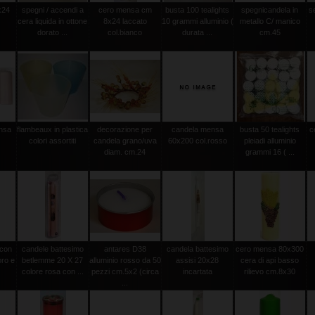
x24
spegni / accendi a
cero mensa cm
busta 100 tealights
spegnicandela in
s
cera liquida in ottone
8x24 laccato
10 grammi alluminio (
metallo C/ manico
dorato ...
col.bianco
durata ...
cm.45
ensa
flambeaux in plastica
decorazione per
candela mensa
busta 50 tealights
c
m
colori assortiti
candela grano/uva
60x200 col.rosso
pleiadi alluminio
diam. cm.24
grammi 16 ( ...
 con
candele battesimo
antares D38
candela battesimo
cero mensa 80x300
oro e
betlemme 20 X 27
alluminio rosso da 50
assisi 20x28
cera di api basso
colore rosa con ...
pezzi cm.5x2 (circa
incartata
rilievo cm.8x30
...