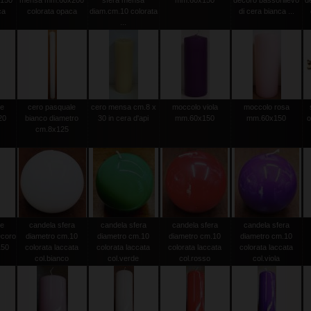
150
mensa mm.60x200
sfera mensa
mm.60x150
decoro bassorilievo
d
ca
colorata opaca
diam.cm.10 colorata
di cera bianca ...
...
le
cero pasquale
cero mensa cm.8 x
moccolo viola
moccolo rosa
20
bianco diametro
30 in cera d'api
mm.60x150
mm.60x150
o
0
cm.8x125
le
candela sfera
candela sfera
candela sfera
candela sfera
ecoro
diametro cm.10
diametro cm.10
diametro cm.10
diametro cm.10
150
colorata laccata
colorata laccata
colorata laccata
colorata laccata
col.bianco
col.verde
col.rosso
col.viola