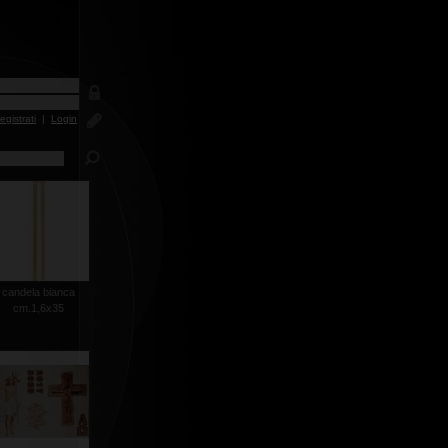
egistrati
|
Login
candela bianca
cm.1,6x35