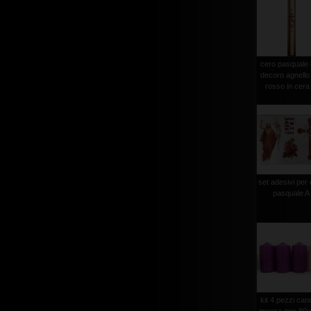
cero pasquale
decoro agnello
rosso in cera 
set adesivi per
pasquale A
kit 4 pezzi can