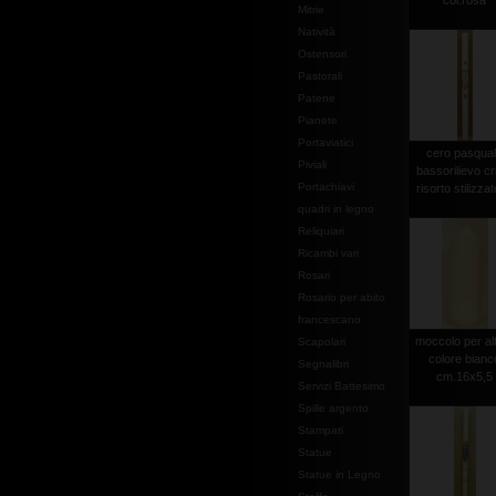
col.rosa
Mitrie
Natività
Ostensori
Pastorali
Patene
Pianete
Portaviatici
cero pasqua
Piviali
bassorilievo cr
Portachiavi
risorto stilizzato
quadri in legno
Reliquiari
Ricambi vari
Rosari
Rosario per abito
francescano
moccolo per al
Scapolari
colore bianc
Segnalibri
cm.16x5,5
Servizi Battesimo
Spille argento
Stampati
Statue
Statue in Legno