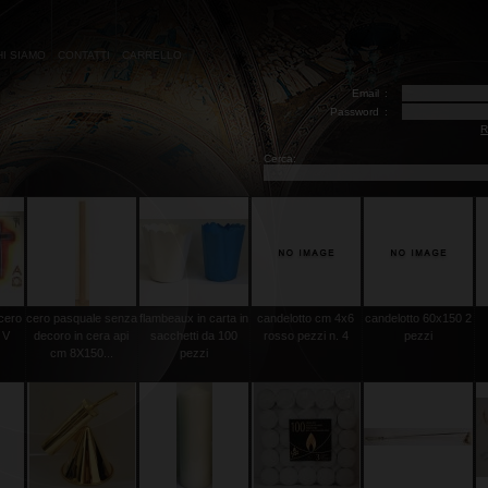
HI SIAMO
CONTATTI
CARRELLO
Email
:
Password
:
R
Cerca:
 cero
cero pasquale senza
flambeaux in carta in
candelotto cm 4x6
candelotto 60x150 2
 V
decoro in cera api
sacchetti da 100
rosso pezzi n. 4
pezzi
cm 8X150...
pezzi