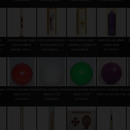
col.celeste
colore azzurro ...
colore neutro ...
8X120 (articolo...
le
cero pasquale foglia
cero mensa risorto
cero mensa calice
moccolo per altare
m
isto
e bassorilievo
in bassorilievo in
colombe e spighe in
colore viola
 ...
agnello rosso ...
cera bianca ...
bassorilievo ...
cm.16x5,5
tare
mensa candela sfera
mensa candela sfera
mensa candela sfera
mensa candela sfera
me
o
diam.cm.10
diam.cm.10
diam.cm.10
diam.cm.10 col.viola
d
col.rossa
col.bianca
col.verde