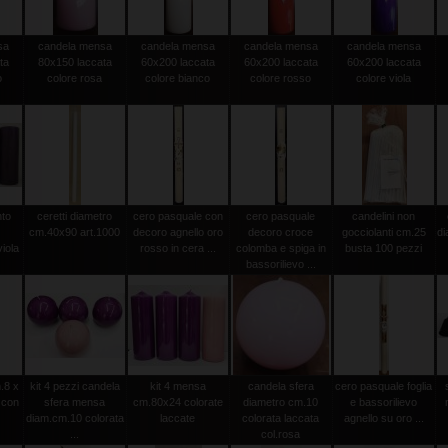
sa
candela mensa
candela mensa
candela mensa
candela mensa
ta
80x150 laccata
60x200 laccata
60x200 laccata
60x200 laccata
o
colore rosa
colore bianco
colore rosso
colore viola
nto
ceretti diametro
cero pasquale con
cero pasquale
candelini non
cm.40x90 art.1000
decoro agnello oro
decoro croce
gocciolanti cm.25
d
iola
rosso in cera ...
colomba e spiga in
busta 100 pezzi
bassorilievo ...
.8 x
kit 4 pezzi candela
kit 4 mensa
candela sfera
cero pasquale foglia
 con
sfera mensa
cm.80x24 colorate
diametro cm.10
e bassorilievo
diam.cm.10 colorata
laccate
colorata laccata
agnello su oro ...
...
col.rosa