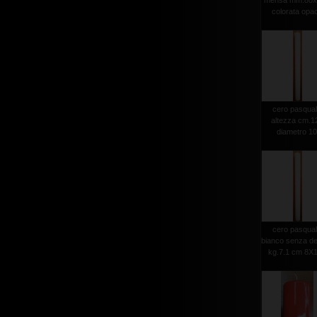
mensa mm.80x
colorata opa
cero pasqua
altezza cm.1
diametro 1
cero pasqua
bianco senza d
kg.7.1 cm 8X