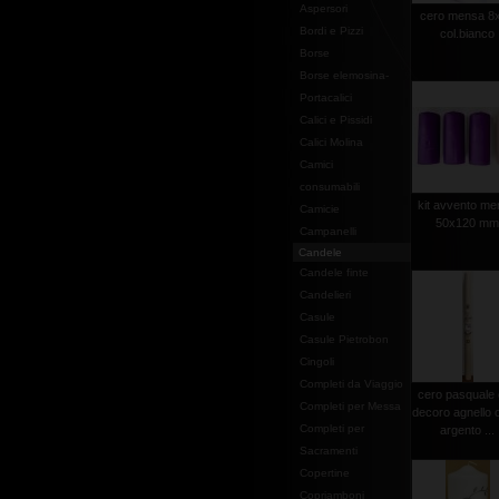
Aspersori
cero mensa 8
Bordi e Pizzi
col.bianco
Borse
Borse elemosina-
Portacalici
Calici e Pissidi
Calici Molina
Camici
consumabili
kit avvento m
Camicie
50x120 m
Campanelli
Candele
Candele finte
Candelieri
Casule
Casule Pietrobon
Cingoli
Completi da Viaggio
cero pasquale
Completi per Messa
decoro agnello 
Completi per
argento ...
Sacramenti
Copertine
Copriamboni