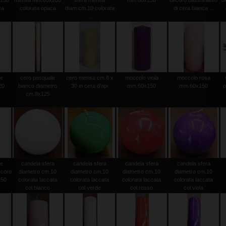
150
mensa mm.60x200
sfera mensa
mm.60x150
decoro bassorilievo
d
ca
colorata opaca
diam.cm.10 colorata
di cera bianca ...
...
le
cero pasquale
cero mensa cm.8 x
moccolo viola
moccolo rosa
20
bianco diametro
30 in cera d'api
mm.60x150
mm.60x150
o
0
cm.8x125
le
candela sfera
candela sfera
candela sfera
candela sfera
ecoro
diametro cm.10
diametro cm.10
diametro cm.10
diametro cm.10
150
colorata laccata
colorata laccata
colorata laccata
colorata laccata
col.bianco
col.verde
col.rosso
col.viola