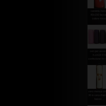
candela men
80x150 lacca
colore ross
ceri per avve
h.cm19 X 6
confezione tre v
...
cero mensa cm
30 in cera d'api
basso ...