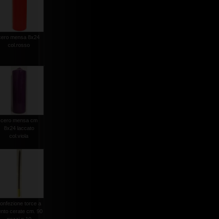
cero mensa 8x24
col.rosso
cero mensa cm
8x24 laccato
col.viola
onfezione torce a
ento cerate cm. 90