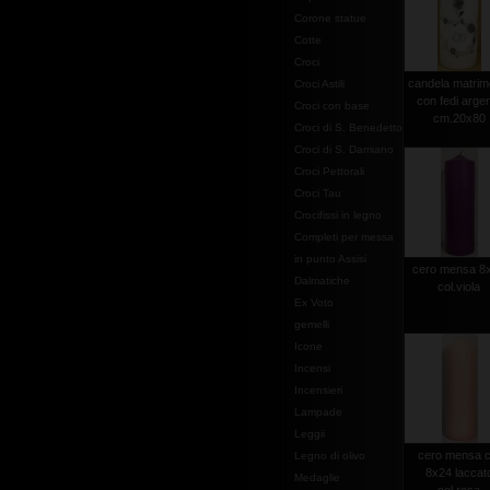
Corone statue
Cotte
Croci
candela matrim
Croci Astili
con fedi arge
Croci con base
cm.20x80
Croci di S. Benedetto
Croci di S. Damiano
Croci Pettorali
Croci Tau
Crocifissi in legno
Completi per messa
in punto Assisi
cero mensa 8
Dalmatiche
col.viola
Ex Voto
gemelli
Icone
Incensi
Incensieri
Lampade
Leggii
cero mensa 
Legno di olivo
8x24 laccat
Medaglie