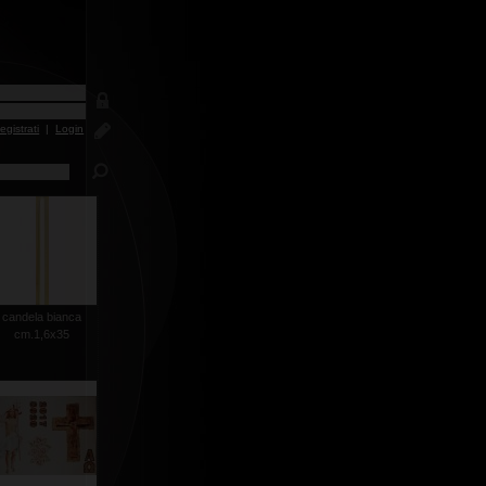
egistrati
|
Login
candela bianca
cm.1,6x35