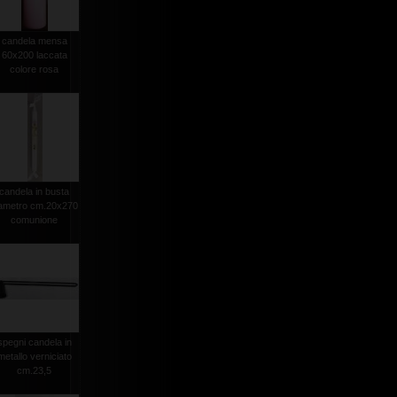
candela mensa
60x200 laccata
colore rosa
candela in busta
iametro cm.20x270
comunione
spegni candela in
metallo verniciato
cm.23,5