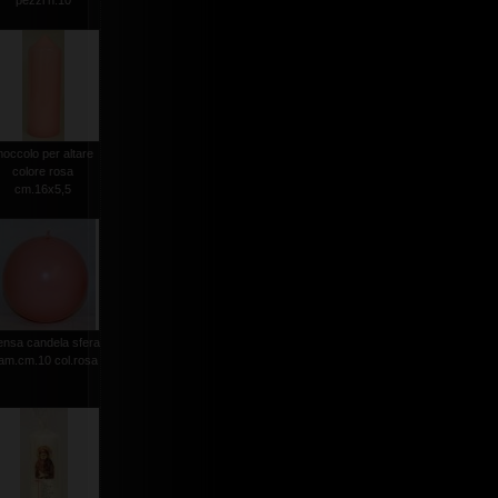
pezzi n.10
occolo per altare
colore rosa
cm.16x5,5
nsa candela sfera
iam.cm.10 col.rosa