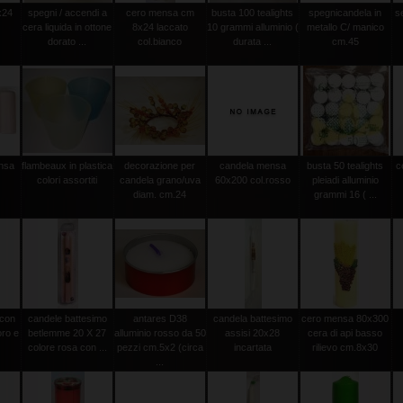
x24
spegni / accendi a
cero mensa cm
busta 100 tealights
spegnicandela in
s
cera liquida in ottone
8x24 laccato
10 grammi alluminio (
metallo C/ manico
dorato ...
col.bianco
durata ...
cm.45
ensa
flambeaux in plastica
decorazione per
candela mensa
busta 50 tealights
c
m
colori assortiti
candela grano/uva
60x200 col.rosso
pleiadi alluminio
diam. cm.24
grammi 16 ( ...
 con
candele battesimo
antares D38
candela battesimo
cero mensa 80x300
oro e
betlemme 20 X 27
alluminio rosso da 50
assisi 20x28
cera di api basso
colore rosa con ...
pezzi cm.5x2 (circa
incartata
rilievo cm.8x30
...