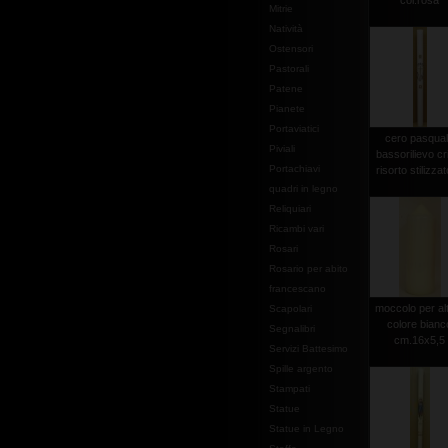
col.rosa
Mitrie
Natività
Ostensori
Pastorali
Patene
Pianete
Portaviatici
cero pasqua
Piviali
bassorilievo cr
Portachiavi
risorto stilizzato
quadri in legno
Reliquiari
Ricambi vari
Rosari
Rosario per abito
francescano
moccolo per al
Scapolari
colore bianc
Segnalibri
cm.16x5,5
Servizi Battesimo
Spille argento
Stampati
Statue
Statue in Legno