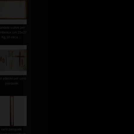
andele votive per
ambeaux cm.15x27
Kg.10 circa ...
et adesivi per cero
pasquale
cero pasquale