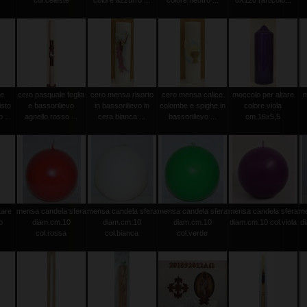
col.celeste
colore azzurro ...
colore neutro ...
8X120 (articolo...
le
cero pasquale foglia
cero mensa risorto
cero mensa calice
moccolo per altare
m
isto
e bassorilievo
in bassorilievo in
colombe e spighe in
colore viola
 ...
agnello rosso ...
cera bianca ...
bassorilievo ...
cm.16x5,5
tare
mensa candela sfera
mensa candela sfera
mensa candela sfera
mensa candela sfera
me
o
diam.cm.10
diam.cm.10
diam.cm.10
diam.cm.10 col.viola
d
col.rossa
col.bianca
col.verde