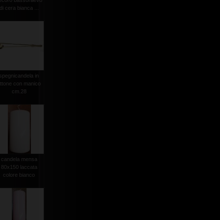
ecoro bassorilievo
di cera bianca ...
spegnicandela in
ttone con manico
cm.28
candela mensa
80x150 laccata
colore bianco