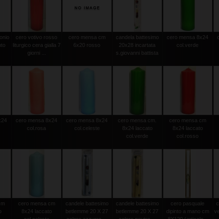
onio
cero votivo rosso
cero mensa cm
candela battesimo
cero mensa 8x24
nto
liturgico cera gialla 7
6x20 rosso
20x28 incartata
col.verde
giorni ...
s.giovanni battista
x24
cero mensa 8x24
cero mensa 8x24
cero mensa cm.
cero mensa cm
col.rosa
col.celeste
8x24 laccato
8x24 laccato
col.verde
col.rosso
cm
cero mensa cm
candele battesimo
candele battesimo
cero pasquale
c
o
8x24 laccato
betlemme 20 X 27
betlemme 20 X 27
dipinto a mano cm
v