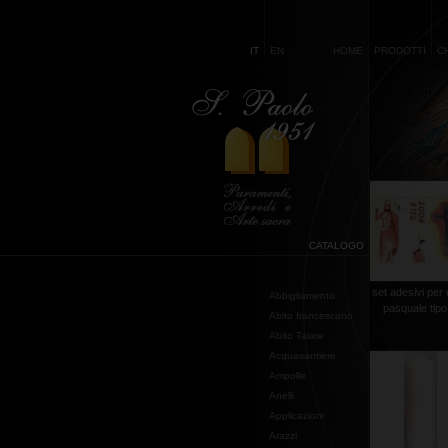
IT
EN
HOME
PRODOTTI
C
CATALOGO
set adesivi per
Abbigliamento
pasquale tipo
Abito francescano
Abito Talare
Acquasantiere
Ampolle
Anelli
Applicazioni
Arazzi