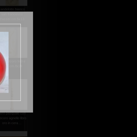
candelotto bianco
san francesco
d'assisi cm.5x13
ero decoro fedi e
croci cm.8x24
ero pasquale con
ecoro agnello libro
oro in cera ...