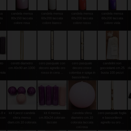
sa
candela mensa
candela mensa
candela mensa
candela mensa
ta
80x150 laccata
60x200 laccata
60x200 laccata
60x200 laccata
o
colore rosa
colore bianco
colore rosso
colore viola
nto
ceretti diametro
cero pasquale con
cero pasquale
candelini non
cm.40x90 art.1000
decoro agnello oro
decoro croce
gocciolanti cm.25
d
iola
rosso in cera ...
colomba e spiga in
busta 100 pezzi
bassorilievo ...
.8 x
kit 4 pezzi candela
kit 4 mensa
candela sfera
cero pasquale foglia
 con
sfera mensa
cm.80x24 colorate
diametro cm.10
e bassorilievo
diam.cm.10 colorata
laccate
colorata laccata
agnello su oro ...
...
col.rosa