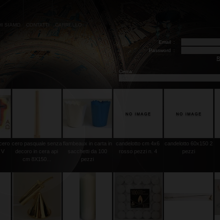
HI SIAMO
CONTATTI
CARRELLO
Email
:
Password
:
R
Cerca:
 cero
cero pasquale senza
flambeaux in carta in
candelotto cm 4x6
candelotto 60x150 2
 V
decoro in cera api
sacchetti da 100
rosso pezzi n. 4
pezzi
cm 8X150...
pezzi