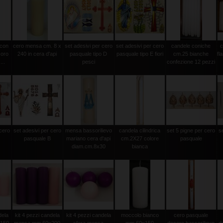
 con
cero mensa cm. 8 x
set adesivi per cero
set adesivi per cero
candele coniche
c
 oro
240 in cera d'api
pasquale tipo D
pasquale tipo E fiori
cm.25 bianche
fl
...
pesci
confezione 12 pezzi
 cero
set adesivi per cero
mensa bassorilievo
candela cilindrica
set 5 pigne per cero
s
pasquale B
mariano cera d'api
cm.2X27 colore
pasquale
diam.cm.8x30
bianca
dela
kit 4 pezzi candela
kit 4 pezzi candela
moccolo bianco
cero pasquale