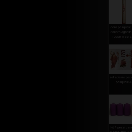
cero pasquale
decoro agnello
rosso in cera 
set adesivi per
pasquale A
kit 4 pezzi can