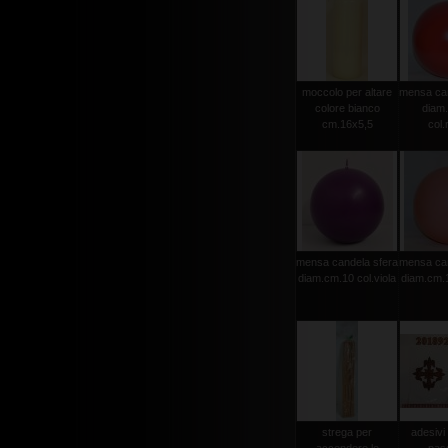
moccolo per altare
mensa can
colore bianco
diam
cm.16x5,5
col.
mensa candela sfera
mensa can
diam.cm.10 col.viola
diam.cm.1
strega per
adesivi