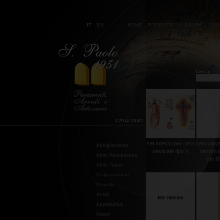
IT
EN
HOME
PRODOTTI
CHI SIAMO
CON
Cerca:
CATALOGO
set adesivi per cero
cero pasq
Abbigliamento
pasquale tipo V
decoro i
Abito francescano
cm 8X
Abito Talare
Acquasantiere
Ampolle
Anelli
Applicazioni
Arazzi