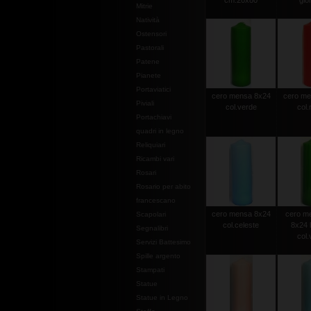
cm.20x80
gior
Mitrie
Natività
Ostensori
Pastorali
Patene
Pianete
Portaviatici
cero mensa 8x24
cero me
Piviali
col.verde
col.
Portachiavi
quadri in legno
Reliquiari
Ricambi vari
Rosari
Rosario per abito
francescano
cero mensa 8x24
cero m
Scapolari
col.celeste
8x24 
Segnalibri
col.
Servizi Battesimo
Spille argento
Stampati
Statue
Statue in Legno