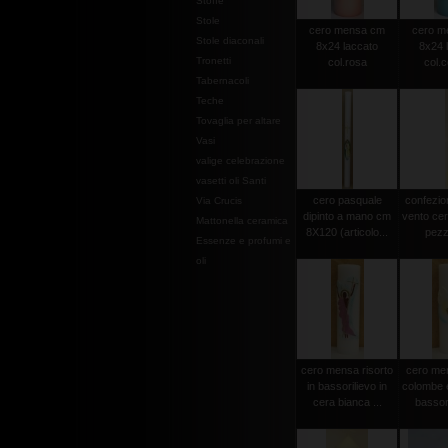
Stoffe
Stole
cero mensa cm
cero m
Stole diaconali
8x24 laccato
8x24 
Tronetti
col.rosa
col.c
Tabernacoli
Teche
Tovaglia per altare
Vasi
valige celebrazione
vasetti oli Santi
cero pasquale
confezio
Via Crucis
dipinto a mano cm
vento cer
Mattonella ceramica
8X120 (articolo...
pezz
Essenze e profumi e
oli
cero mensa risorto
cero men
in bassorilievo in
colombe e
cera bianca ...
bassori