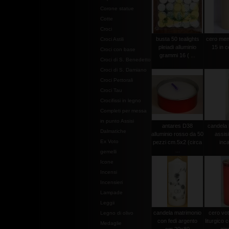
Corone statue
Cotte
Croci
busta 50 tealights
cero men
Croci Astili
pleiadi alluminio
15 in c
Croci con base
grammi 16 ( ...
Croci di S. Benedetto
Croci di S. Damiano
Croci Pettorali
Croci Tau
Crocifissi in legno
Completi per messa
in punto Assisi
antares D38
candela 
Dalmatiche
alluminio rosso da 50
assis
Ex Voto
pezzi cm.5x2 (circa
inca
...
gemelli
Icone
Incensi
Incensieri
Lampade
Leggii
candela matrimonio
cero vot
Legno di olivo
con fedi argento
liturgico c
Medaglie