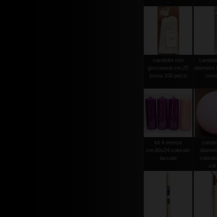
...
candelini non
candela
gocciolanti cm.25
diametro
busta 100 pezzi
comu
kit 4 mensa
candel
cm.80x24 colorate
diamet
laccate
colorat
col