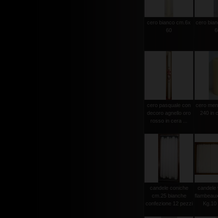
cero bianco cm.6x
cero bia
60
6
cero pasquale con
cero men
decoro agnello oro
240 in c
rosso in cera ...
candele coniche
candele 
cm.25 bianche
flambeau
confezione 12 pezzi
Kg.10 c