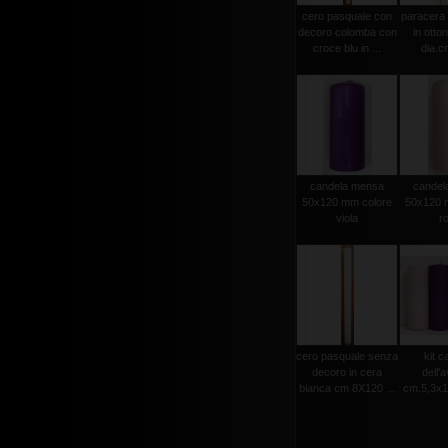
cero pasquale con
paracera 
decoro colomba con
in otto
croce blu in ...
dia.cm
candela mensa
candel
50x120 mm colore
50x120 
viola
r
cero pasquale senza
kit c
decoro in cera
dell'
bianca cm 8X120 ...
cm.5,3x15