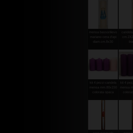
mensa bassorilievo
candela 
mariano cera d'api
cm.2X2
diam.cm.8x30
bi
kit 4 pezzi candela
kit 4 pez
mensa mm.80x150
mensa m
colorata opaca
colora