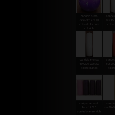
candela sfera
candel
diametro cm.10
80x150
colorata laccata
colore
col.viola
candela mensa
candel
60x200 laccata
60x200
colore bianco
color
ceri per avvento
ceretti
h.cm19 X 6
cm.40x90
confezione tre viola