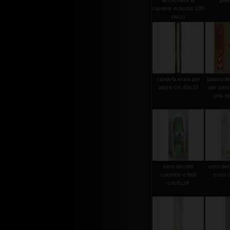
accendere le
pas
candele in busta 100
pezzi
candela extra per
bassorili
altare cm.40x70
per cero
(ms.str
cero decoro
cero dec
colombe e fedi
croci 
cm.8x24