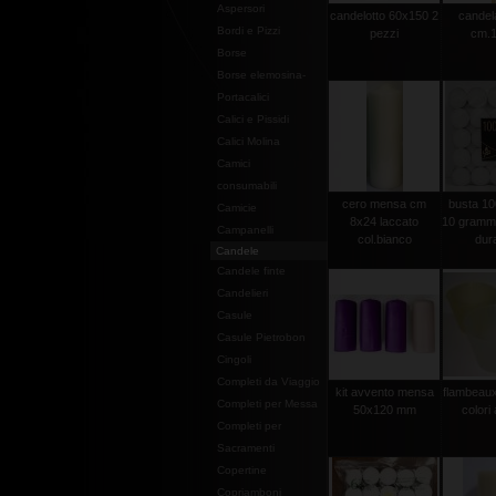
Aspersori
candelotto 60x150 2
candel
Bordi e Pizzi
pezzi
cm.1
Borse
Borse elemosina-
Portacalici
Calici e Pissidi
Calici Molina
Camici
consumabili
cero mensa cm
busta 100
Camicie
8x24 laccato
10 grammi 
Campanelli
col.bianco
dura
Candele
Candele finte
Candelieri
Casule
Casule Pietrobon
Cingoli
Completi da Viaggio
kit avvento mensa
flambeaux 
Completi per Messa
50x120 mm
colori 
Completi per
Sacramenti
Copertine
Copriamboni