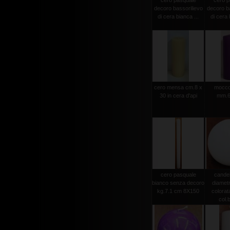
cero pasquale
cero p
decoro bassorilievo
decoro ba
di cera bianca ...
di cera 
cero mensa cm.8 x
moccol
30 in cera d'api
mm.6
cero pasquale
candel
bianco senza decoro
diamet
kg.7.1 cm 8X150
colorat
col.