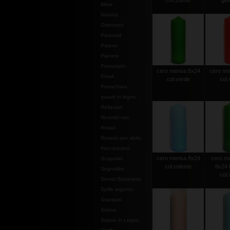
cm.20x80
gior
Mitrie
Natività
Ostensori
Pastorali
Patene
Pianete
Portaviatici
cero mensa 8x24
cero me
Piviali
col.verde
col.
Portachiavi
quadri in legno
Reliquiari
Ricambi vari
Rosari
Rosario per abito
francescano
cero mensa 8x24
cero m
Scapolari
col.celeste
8x24 
Segnalibri
col.
Servizi Battesimo
Spille argento
Stampati
Statue
Statue in Legno