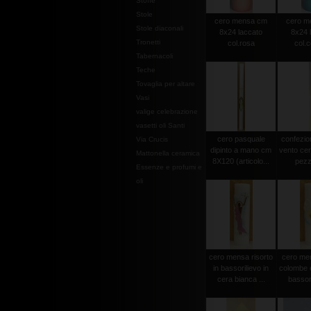
Stoffe
Stole
cero mensa cm
cero m
Stole diaconali
8x24 laccato
8x24 
Tronetti
col.rosa
col.c
Tabernacoli
Teche
Tovaglia per altare
Vasi
valige celebrazione
vasetti oli Santi
cero pasquale
confezio
Via Crucis
dipinto a mano cm
vento cer
Mattonella ceramica
8X120 (articolo...
pezz
Essenze e profumi e
oli
cero mensa risorto
cero men
in bassorilievo in
colombe e
cera bianca ...
bassori