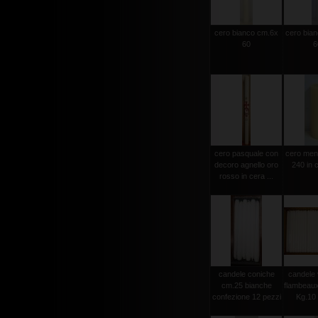
cero bianco cm.6x
cero bia
60
6
cero pasquale con
cero men
decoro agnello oro
240 in c
rosso in cera ...
candele coniche
candele 
cm.25 bianche
flambeau
confezione 12 pezzi
Kg.10 c