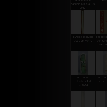
accendere le
pas
candele in busta 100
pezzi
candela extra per
bassorili
altare cm.40x70
per cero
(ms.str
cero decoro
cero dec
colombe e fedi
croci 
cm.8x24