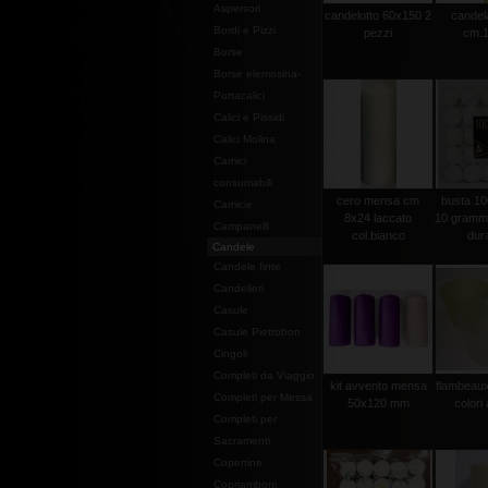
Aspersori
candelotto 60x150 2
candel
Bordi e Pizzi
pezzi
cm.1
Borse
Borse elemosina-
Portacalici
Calici e Pissidi
Calici Molina
Camici
consumabili
cero mensa cm
busta 100
Camicie
8x24 laccato
10 grammi 
Campanelli
col.bianco
dura
Candele
Candele finte
Candelieri
Casule
Casule Pietrobon
Cingoli
Completi da Viaggio
kit avvento mensa
flambeaux 
Completi per Messa
50x120 mm
colori 
Completi per
Sacramenti
Copertine
Copriamboni