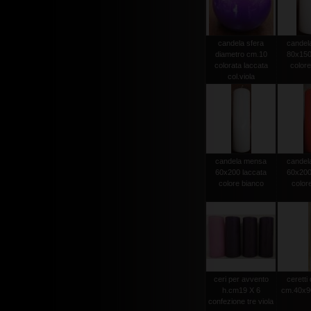
candela sfera
candel
diametro cm.10
80x150
colorata laccata
colore
col.viola
candela mensa
candel
60x200 laccata
60x200
colore bianco
color
ceri per avvento
ceretti
h.cm19 X 6
cm.40x90
confezione tre viola