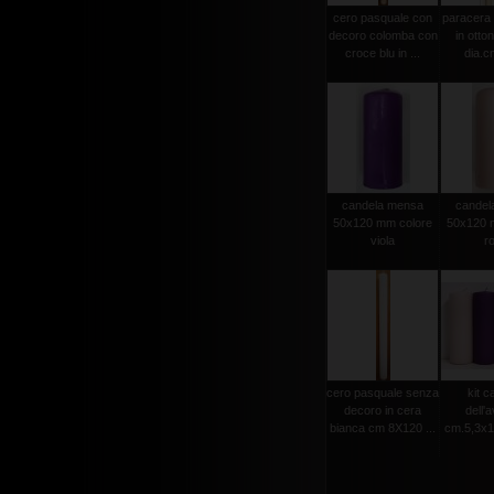
cero pasquale con
paracera 
decoro colomba con
in otto
croce blu in ...
dia.cm
candela mensa
candel
50x120 mm colore
50x120 
viola
r
cero pasquale senza
kit c
decoro in cera
dell'
bianca cm 8X120 ...
cm.5,3x15