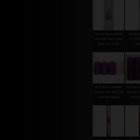
mensa bassorilievo
candela 
mariano cera d'api
cm.2X2
diam.cm.8x30
bi
kit 4 pezzi candela
kit 4 pez
mensa mm.80x150
mensa m
colorata opaca
colora