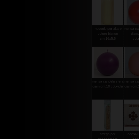
moccolo per altare
mensa can
colore bianco
diam
cm.16x5,5
col.
mensa candela sfera
mensa can
diam.cm.10 col.viola
diam.cm.1
strega per
adesivi