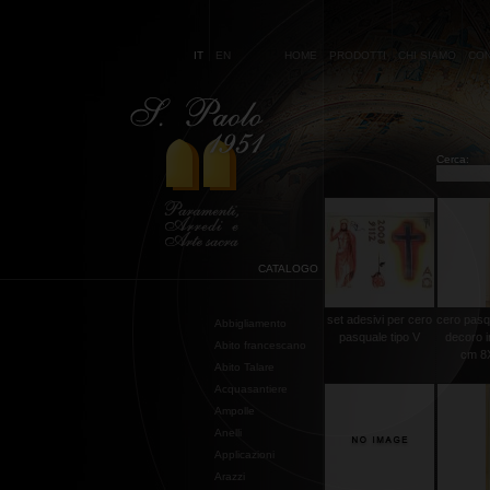
IT
EN
HOME
PRODOTTI
CHI SIAMO
CON
Cerca:
CATALOGO
set adesivi per cero
cero pasq
Abbigliamento
pasquale tipo V
decoro i
Abito francescano
cm 8X
Abito Talare
Acquasantiere
Ampolle
Anelli
Applicazioni
Arazzi