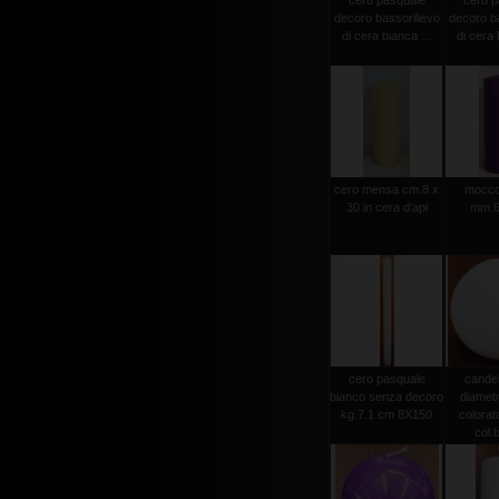
cero pasquale
cero p
decoro bassorilievo
decoro ba
di cera bianca ...
di cera 
cero mensa cm.8 x
moccol
30 in cera d'api
mm.6
cero pasquale
candel
bianco senza decoro
diamet
kg.7.1 cm 8X150
colorat
col.