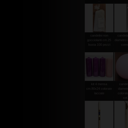
...
candelini non
candela
gocciolanti cm.25
diametro
busta 100 pezzi
comu
kit 4 mensa
candel
cm.80x24 colorate
diamet
laccate
colorat
col