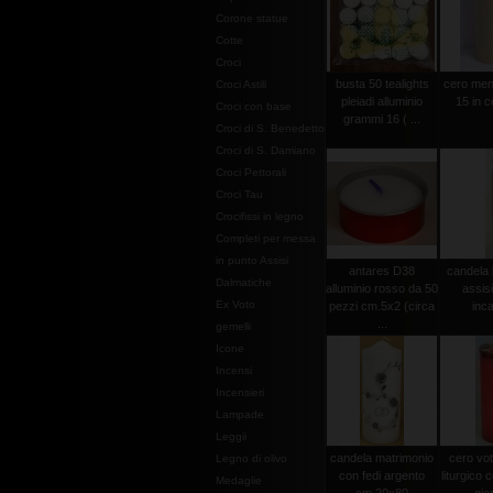
Corone statue
Cotte
Croci
busta 50 tealights
cero men
Croci Astili
pleiadi alluminio
15 in c
Croci con base
grammi 16 ( ...
Croci di S. Benedetto
Croci di S. Damiano
Croci Pettorali
Croci Tau
Crocifissi in legno
Completi per messa
in punto Assisi
antares D38
candela 
Dalmatiche
alluminio rosso da 50
assis
Ex Voto
pezzi cm.5x2 (circa
inca
...
gemelli
Icone
Incensi
Incensieri
Lampade
Leggii
candela matrimonio
cero vot
Legno di olivo
con fedi argento
liturgico c
Medaglie