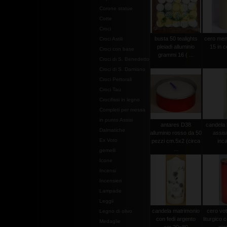
Corone statue
Cotte
Croci
busta 50 tealights
cero men
Croci Astili
pleiadi alluminio
15 in c
Croci con base
grammi 16 ( ...
Croci di S. Benedetto
Croci di S. Damiano
Croci Pettorali
Croci Tau
Crocifissi in legno
Completi per messa
in punto Assisi
antares D38
candela 
Dalmatiche
alluminio rosso da 50
assis
Ex Voto
pezzi cm.5x2 (circa
inca
...
gemelli
Icone
Incensi
Incensieri
Lampade
Leggii
candela matrimonio
cero vot
Legno di olivo
con fedi argento
liturgico c
Medaglie