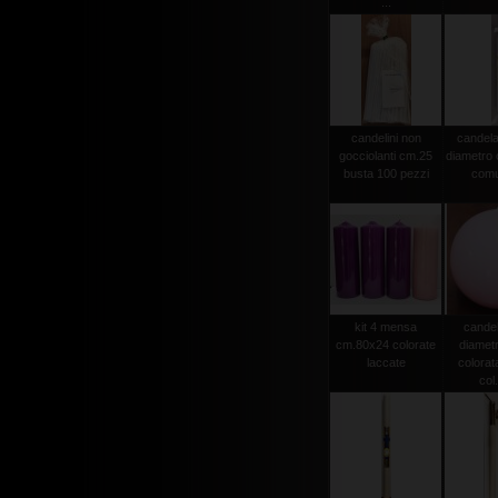
...
candelini non
candela
gocciolanti cm.25
diametro
busta 100 pezzi
comu
kit 4 mensa
candel
cm.80x24 colorate
diamet
laccate
colorat
col