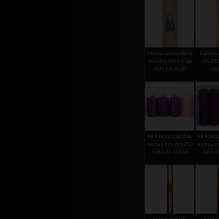
mensa bassorilievo
candela 
mariano cera d'api
cm.2X2
diam.cm.8x30
bi
kit 4 pezzi candela
kit 4 pez
mensa mm.80x150
mensa m
colorata opaca
colora