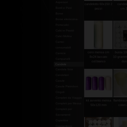
Aspersori
candelotto 60x150 2
candel
Bordi e Pizzi
pezzi
cm.1
Borse
Borse elemosina-
Portacalici
Calici e Pissidi
Calici Molina
Camici
consumabili
cero mensa cm
busta 100
Camicie
8x24 laccato
10 grammi 
Campanelli
col.bianco
dura
Candele
Candele finte
Candelieri
Casule
Casule Pietrobon
Cingoli
Completi da Viaggio
kit avvento mensa
flambeaux 
Completi per Messa
50x120 mm
colori 
Completi per
Sacramenti
Copertine
Copriamboni