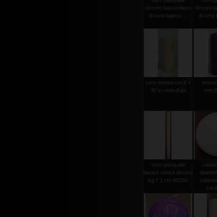
cero pasquale
cero p
decoro bassorilievo
decoro ba
di cera bianca ...
di cera 
cero mensa cm.8 x
moccol
30 in cera d'api
mm.6
cero pasquale
candel
bianco senza decoro
diamet
kg.7.1 cm 8X150
colorat
col.