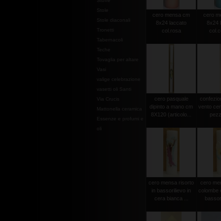
Stoffe
Stole
cero mensa cm
cero m
Stole diaconali
8x24 laccato
8x24 
Tronetti
col.rosa
col.c
Tabernacoli
Teche
Tovaglia per altare
Vasi
valige celebrazione
vasetti oli Santi
cero pasquale
confezio
Via Crucis
dipinto a mano cm
vento cer
Mattonella ceramica
8X120 (articolo...
pezz
Essenze e profumi e
oli
cero mensa risorto
cero men
in bassorilievo in
colombe e
cera bianca ...
bassori