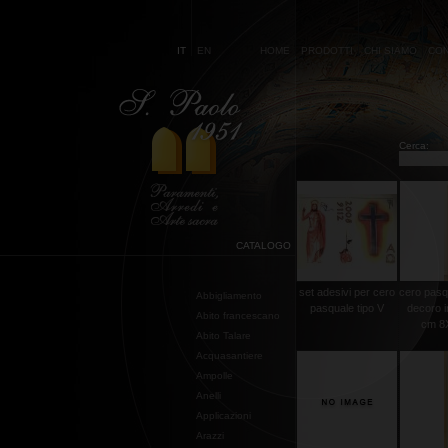
IT
EN
HOME
PRODOTTI
CHI SIAMO
CON
Cerca:
CATALOGO
set adesivi per cero
cero pasq
Abbigliamento
pasquale tipo V
decoro i
Abito francescano
cm 8X
Abito Talare
Acquasantiere
Ampolle
Anelli
Applicazioni
Arazzi