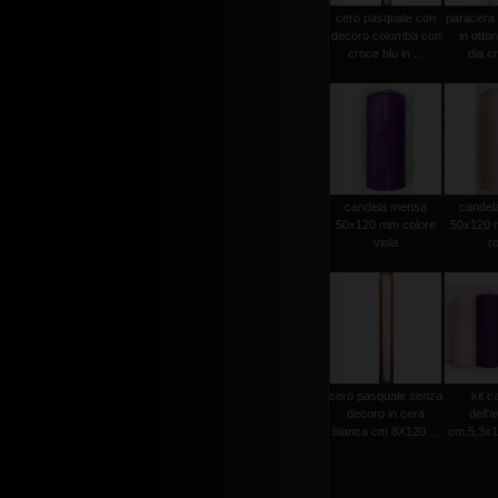
cero pasquale con
paracera 
decoro colomba con
in otto
croce blu in ...
dia.cm
candela mensa
candel
50x120 mm colore
50x120 
viola
r
cero pasquale senza
kit c
decoro in cera
dell'
bianca cm 8X120 ...
cm.5,3x15