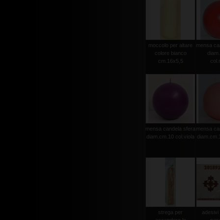
moccolo per altare
mensa can
colore bianco
diam
cm.16x5,5
col.
mensa candela sfera
mensa can
diam.cm.10 col.viola
diam.cm.1
strega per
adesivi