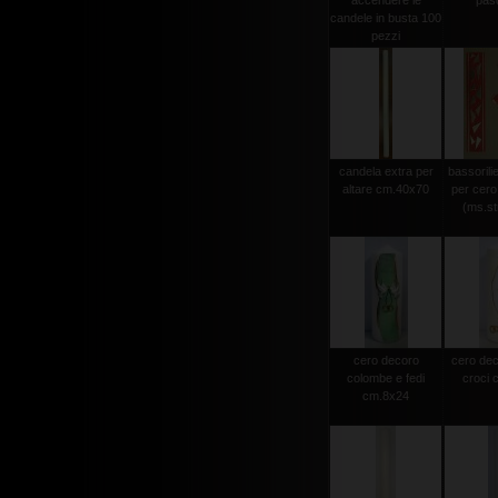
accendere le
pas
candele in busta 100
pezzi
candela extra per
bassorili
altare cm.40x70
per cero
(ms.str
cero decoro
cero dec
colombe e fedi
croci 
cm.8x24