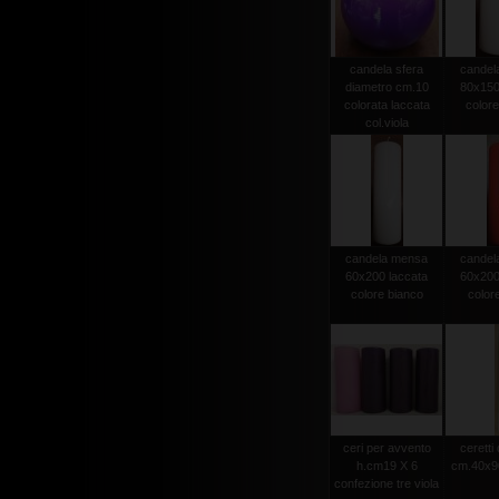
candela sfera
candel
diametro cm.10
80x150
colorata laccata
colore
col.viola
candela mensa
candel
60x200 laccata
60x200
colore bianco
color
ceri per avvento
ceretti
h.cm19 X 6
cm.40x90
confezione tre viola