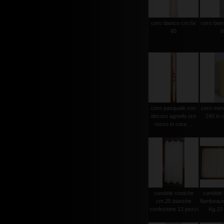
cero bianco cm.6x
cero bia
60
6
cero pasquale con
cero men
decoro agnello oro
240 in c
rosso in cera ...
candele coniche
candele 
cm.25 bianche
flambeau
confezione 12 pezzi
Kg.10 c