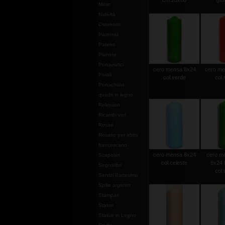
cm.20x80
gior
Mitrie
Natività
Ostensori
Pastorali
Patene
Pianete
Portaviatici
cero mensa 8x24
cero me
Piviali
col.verde
col.
Portachiavi
quadri in legno
Reliquiari
Ricambi vari
Rosari
Rosario per abito
francescano
cero mensa 8x24
cero m
Scapolari
col.celeste
8x24 
Segnalibri
col.
Servizi Battesimo
Spille argento
Stampati
Statue
Statue in Legno