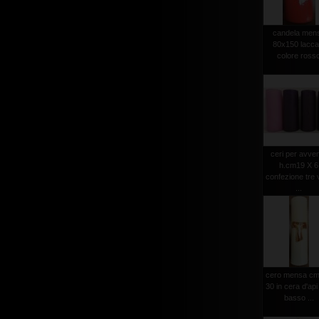
candela men
80x150 lacca
colore ross
ceri per avve
h.cm19 X 6
confezione tre v
...
cero mensa cm
30 in cera d'api
basso ...