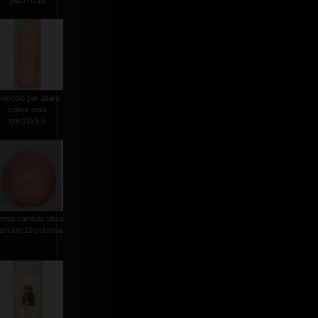
pezzi n.10
occolo per altare
colore rosa
cm.16x5,5
nsa candela sfera
iam.cm.10 col.rosa