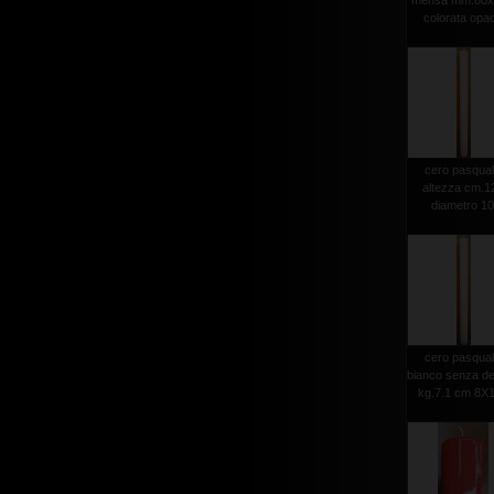
mensa mm.80x
colorata opa
cero pasqua
altezza cm.1
diametro 1
cero pasqua
bianco senza d
kg.7.1 cm 8X