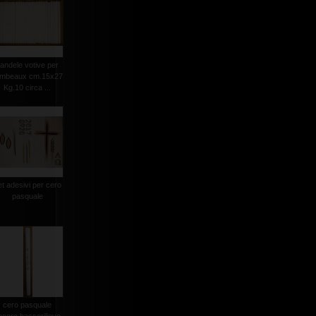
andele votive per
ambeaux cm.15x27
Kg.10 circa ...
et adesivi per cero
pasquale
cero pasquale