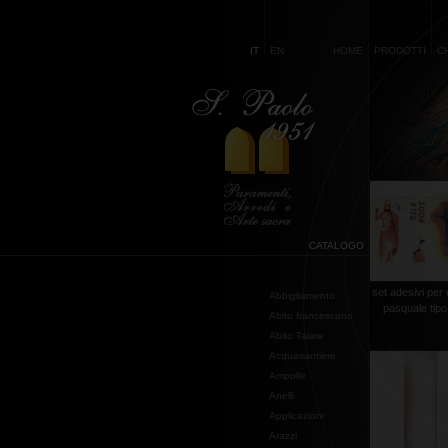
IT
EN
HOME
PRODOTTI
C
CATALOGO
set adesivi per
Abbigliamento
pasquale tipo
Abito francescano
Abito Talare
Acquasantiere
Ampolle
Anelli
Applicazioni
Arazzi