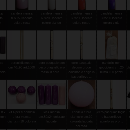
sa
candela mensa
candela mensa
candela mensa
candela mensa
ta
80x150 laccata
60x200 laccata
60x200 laccata
60x200 laccata
o
colore rosa
colore bianco
colore rosso
colore viola
nto
ceretti diametro
cero pasquale con
cero pasquale
candelini non
cm.40x90 art.1000
decoro agnello oro
decoro croce
gocciolanti cm.25
d
iola
rosso in cera ...
colomba e spiga in
busta 100 pezzi
bassorilievo ...
.8 x
kit 4 pezzi candela
kit 4 mensa
candela sfera
cero pasquale foglia
 con
sfera mensa
cm.80x24 colorate
diametro cm.10
e bassorilievo
diam.cm.10 colorata
laccate
colorata laccata
agnello su oro ...
...
col.rosa