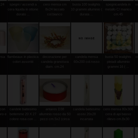
x24
spegni / accendi a
cero mensa cm
busta 100 tealights
spegnicandela in
s
cera liquida in ottone
8x24 laccato
10 grammi alluminio (
metallo C/ manico
dorato ...
col.bianco
durata ...
cm.45
ensa
flambeaux in plastica
decorazione per
candela mensa
busta 50 tealights
c
m
colori assortiti
candela grano/uva
60x200 col.rosso
pleiadi alluminio
diam. cm.24
grammi 16 ( ...
 con
candele battesimo
antares D38
candela battesimo
cero mensa 80x300
oro e
betlemme 20 X 27
alluminio rosso da 50
assisi 20x28
cera di api basso
colore rosa con ...
pezzi cm.5x2 (circa
incartata
rilievo cm.8x30
...