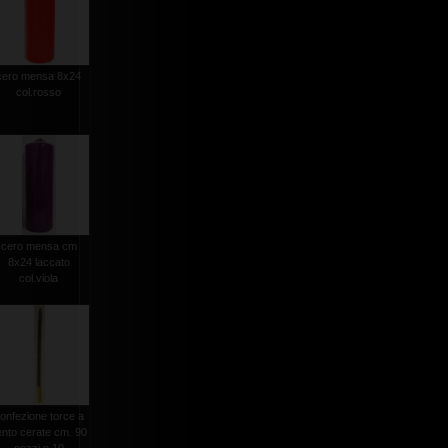
cero mensa 8x24
col.rosso
cero mensa cm
8x24 laccato
col.viola
onfezione torce a
ento cerate cm. 90