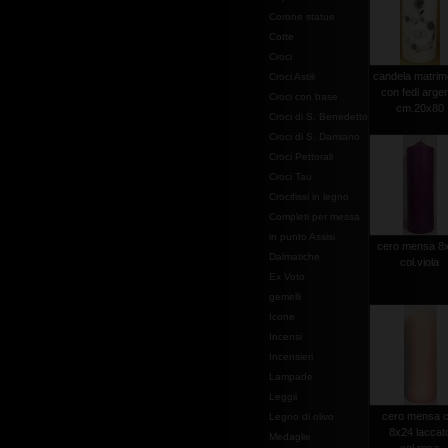
Corone statue
Cotte
Croci
candela matrim
Croci Astili
con fedi arge
Croci con base
cm.20x80
Croci di S. Benedetto
Croci di S. Damiano
Croci Pettorali
Croci Tau
Crocifissi in legno
Completi per messa
in punto Assisi
cero mensa 8
Dalmatiche
col.viola
Ex Voto
gemelli
Icone
Incensi
Incensieri
Lampade
Leggii
cero mensa 
Legno di olivo
8x24 laccat
Medaglie