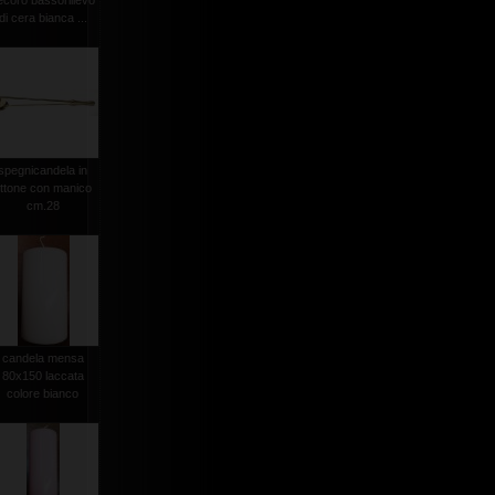
ecoro bassorilievo
di cera bianca ...
spegnicandela in
ttone con manico
cm.28
candela mensa
80x150 laccata
colore bianco