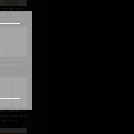
candelotto bianco
san francesco
d'assisi cm.5x13
ero decoro fedi e
croci cm.8x24
ero pasquale con
ecoro agnello libro
oro in cera ...