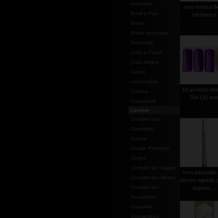
Aspersori
cero mensa 8
Bordi e Pizzi
col.bianco
Borse
Borse elemosina-
Portacalici
Calici e Pissidi
Calici Molina
Camici
consumabili
kit avvento m
Camicie
50x120 m
Campanelli
Candele
Candele finte
Candelieri
Casule
Casule Pietrobon
Cingoli
Completi da Viaggio
cero pasquale
Completi per Messa
decoro agnello 
Completi per
argento ...
Sacramenti
Copertine
Copriamboni