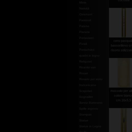
col.rosa
Mitrie
Natività
Ostensori
Pastorali
Patene
Pianete
Portaviatici
cero pasqua
Piviali
bassorilievo cr
Portachiavi
risorto stilizzato
quadri in legno
Reliquiari
Ricambi vari
Rosari
Rosario per abito
francescano
moccolo per al
Scapolari
colore bianc
Segnalibri
cm.16x5,5
Servizi Battesimo
Spille argento
Stampati
Statue
Statue in Legno