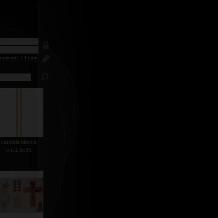
egistrati
|
Login
candela bianca
cm.1,6x35