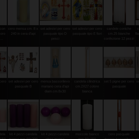
 con
cero mensa cm. 8 x
set adesivi per cero
set adesivi per cero
candele coniche
c
 oro
240 in cera d'api
pasquale tipo D
pasquale tipo E fiori
cm.25 bianche
fl
...
pesci
confezione 12 pezzi
 cero
set adesivi per cero
mensa bassorilievo
candela cilindrica
set 5 pigne per cero
s
pasquale B
mariano cera d'api
cm.2X27 colore
pasquale
diam.cm.8x30
bianca
dela
kit 4 pezzi candela
kit 4 pezzi candela
moccolo bianco
cero pasquale