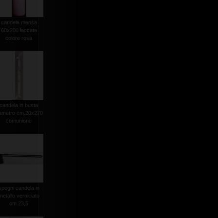
candela mensa
60x200 laccata
colore rosa
candela in busta
iametro cm.20x270
comunione
spegni candela in
metallo verniciato
cm.23,5