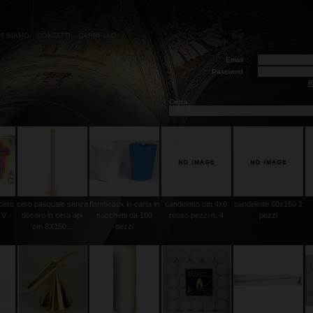
HI SIAMO
CONTATTI
CARRELLO
Email
:
Password
:
R
Cerca:
 cero
cero pasquale senza
flambeaux in carta in
candelotto cm 4x6
candelotto 60x150 2
 V
decoro in cera api
sacchetti da 100
rosso pezzi n. 4
pezzi
cm 8X150...
pezzi