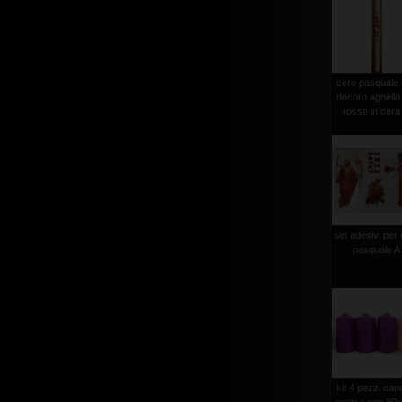
cero pasquale
decoro agnello
rosso in cera 
set adesivi per
pasquale A
kit 4 pezzi can