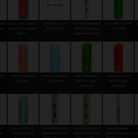
onio
cero votivo rosso
cero mensa cm
candela battesimo
cero mensa 8x24
nto
liturgico cera gialla 7
6x20 rosso
20x28 incartata
col.verde
giorni ...
s.giovanni battista
x24
cero mensa 8x24
cero mensa 8x24
cero mensa cm.
cero mensa cm
col.rosa
col.celeste
8x24 laccato
8x24 laccato
col.verde
col.rosso
cm
cero mensa cm
candele battesimo
candele battesimo
cero pasquale
c
o
8x24 laccato
betlemme 20 X 27
betlemme 20 X 27
dipinto a mano cm
v