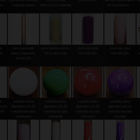
150
mensa mm.60x200
sfera mensa
mm.60x150
decoro bassorilievo
d
ca
colorata opaca
diam.cm.10 colorata
di cera bianca ...
...
le
cero pasquale
cero mensa cm.8 x
moccolo viola
moccolo rosa
20
bianco diametro
30 in cera d'api
mm.60x150
mm.60x150
o
0
cm.8x125
le
candela sfera
candela sfera
candela sfera
candela sfera
ecoro
diametro cm.10
diametro cm.10
diametro cm.10
diametro cm.10
150
colorata laccata
colorata laccata
colorata laccata
colorata laccata
col.bianco
col.verde
col.rosso
col.viola