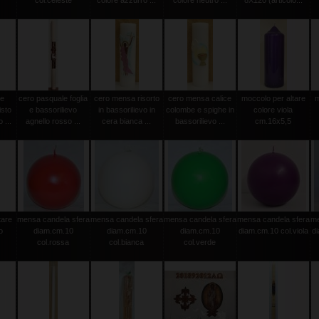
col.celeste
colore azzurro ...
colore neutro ...
8X120 (articolo...
le
cero pasquale foglia
cero mensa risorto
cero mensa calice
moccolo per altare
m
isto
e bassorilievo
in bassorilievo in
colombe e spighe in
colore viola
 ...
agnello rosso ...
cera bianca ...
bassorilievo ...
cm.16x5,5
tare
mensa candela sfera
mensa candela sfera
mensa candela sfera
mensa candela sfera
me
o
diam.cm.10
diam.cm.10
diam.cm.10
diam.cm.10 col.viola
d
col.rossa
col.bianca
col.verde