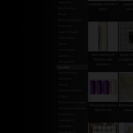
Aspersori
candelotto 60x150 2
candel
Bordi e Pizzi
pezzi
cm.1
Borse
Borse elemosina-
Portacalici
Calici e Pissidi
Calici Molina
Camici
consumabili
cero mensa cm
busta 100
Camicie
8x24 laccato
10 grammi 
Campanelli
col.bianco
dura
Candele
Candele finte
Candelieri
Casule
Casule Pietrobon
Cingoli
Completi da Viaggio
kit avvento mensa
flambeaux 
Completi per Messa
50x120 mm
colori 
Completi per
Sacramenti
Copertine
Copriamboni