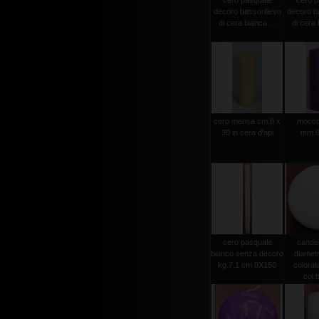
cero pasquale
cero p
decoro bassorilievo
decoro ba
di cera bianca ...
di cera 
cero mensa cm.8 x
moccol
30 in cera d'api
mm.6
cero pasquale
candel
bianco senza decoro
diamet
kg.7.1 cm 8X150
colorat
col.