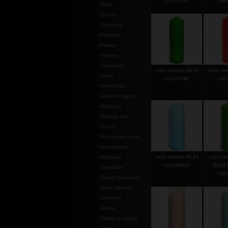
cm.20x80
gior
Mitrie
Natività
Ostensori
Pastorali
Patene
Pianete
Portaviatici
cero mensa 8x24
cero me
Piviali
col.verde
col.
Portachiavi
quadri in legno
Reliquiari
Ricambi vari
Rosari
Rosario per abito
francescano
cero mensa 8x24
cero m
Scapolari
col.celeste
8x24 
Segnalibri
col.
Servizi Battesimo
Spille argento
Stampati
Statue
Statue in Legno