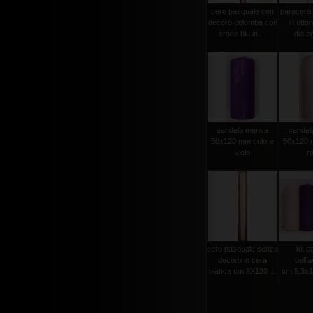
cero pasquale con
paracera 
decoro colomba con
in otto
croce blu in ...
dia.cm
candela mensa
candel
50x120 mm colore
50x120 
viola
r
cero pasquale senza
kit c
decoro in cera
dell'
bianca cm 8X120 ...
cm.5,3x15