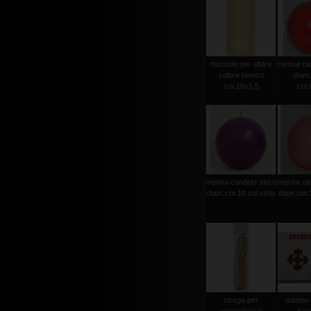
moccolo per altare
mensa can
colore bianco
diam
cm.16x5,5
col.
mensa candela sfera
mensa can
diam.cm.10 col.viola
diam.cm.1
strega per
adesivi