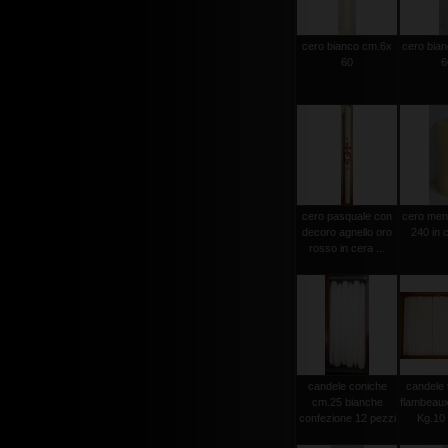
cero bianco cm.6x
cero bia
60
6
cero pasquale con
cero men
decoro agnello oro
240 in c
rosso in cera ...
candele coniche
candele 
cm.25 bianche
flambeau
confezione 12 pezzi
Kg.10 c