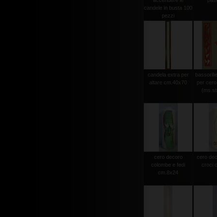
accendere le
pas
candele in busta 100
pezzi
candela extra per
bassorili
altare cm.40x70
per cero
(ms.str
cero decoro
cero dec
colombe e fedi
croci 
cm.8x24