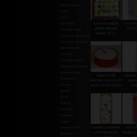
Corone statue
Cotte
Croci
busta 50 tealights
cero men
Croci Astili
pleiadi alluminio
15 in c
Croci con base
grammi 16 ( ...
Croci di S. Benedetto
Croci di S. Damiano
Croci Pettorali
Croci Tau
Crocifissi in legno
Completi per messa
in punto Assisi
antares D38
candela 
Dalmatiche
alluminio rosso da 50
assis
Ex Voto
pezzi cm.5x2 (circa
inca
...
gemelli
Icone
Incensi
Incensieri
Lampade
Leggii
candela matrimonio
cero vot
Legno di olivo
con fedi argento
liturgico c
Medaglie