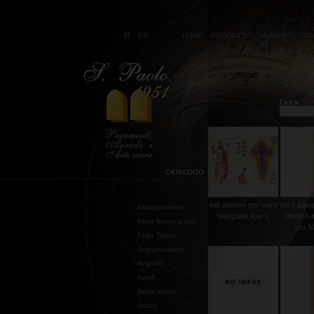
IT
EN
HOME
PRODOTTI
CHI SIAMO
CON
Cerca:
CATALOGO
set adesivi per cero
cero pasq
Abbigliamento
pasquale tipo V
decoro i
Abito francescano
cm 8X
Abito Talare
Acquasantiere
Ampolle
Anelli
Applicazioni
Arazzi