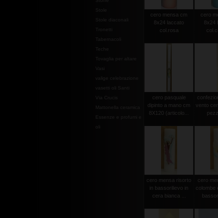
Stoffe
Stole
cero mensa cm
cero m
Stole diaconali
8x24 laccato
8x24 
Tronetti
col.rosa
col.c
Tabernacoli
Teche
Tovaglia per altare
Vasi
valige celebrazione
vasetti oli Santi
cero pasquale
confezio
Via Crucis
dipinto a mano cm
vento cer
Mattonella ceramica
8X120 (articolo...
pezz
Essenze e profumi e
oli
cero mensa risorto
cero men
in bassorilievo in
colombe e
cera bianca ...
bassori