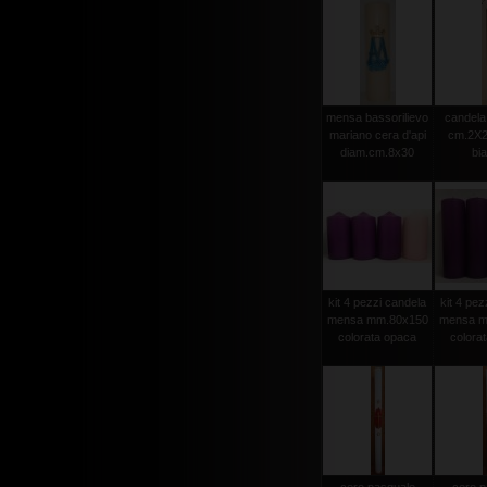
mensa bassorilievo
candela 
mariano cera d'api
cm.2X2
diam.cm.8x30
bi
kit 4 pezzi candela
kit 4 pez
mensa mm.80x150
mensa m
colorata opaca
colora