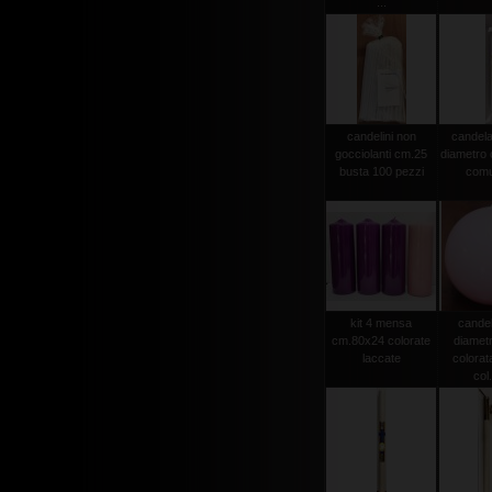
...
candelini non
candela
gocciolanti cm.25
diametro
busta 100 pezzi
comu
kit 4 mensa
candel
cm.80x24 colorate
diamet
laccate
colorat
col