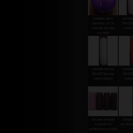
candela sfera
candel
diametro cm.10
80x150
colorata laccata
colore
col.viola
candela mensa
candel
60x200 laccata
60x200
colore bianco
color
ceri per avvento
ceretti
h.cm19 X 6
cm.40x90
confezione tre viola