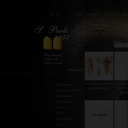
IT
EN
HOME
PRODOTTI
CHI SIAMO
CON
Cerca:
CATALOGO
set adesivi per cero
cero pasq
Abbigliamento
pasquale tipo V
decoro i
Abito francescano
cm 8X
Abito Talare
Acquasantiere
Ampolle
Anelli
Applicazioni
Arazzi