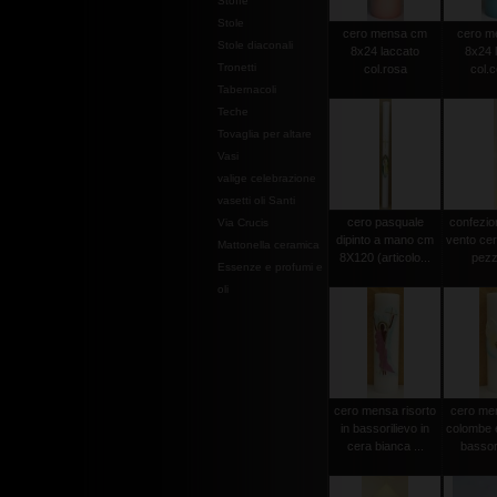
Stoffe
Stole
cero mensa cm
cero m
Stole diaconali
8x24 laccato
8x24 
Tronetti
col.rosa
col.c
Tabernacoli
Teche
Tovaglia per altare
Vasi
valige celebrazione
vasetti oli Santi
cero pasquale
confezio
Via Crucis
dipinto a mano cm
vento cer
Mattonella ceramica
8X120 (articolo...
pezz
Essenze e profumi e
oli
cero mensa risorto
cero men
in bassorilievo in
colombe e
cera bianca ...
bassori