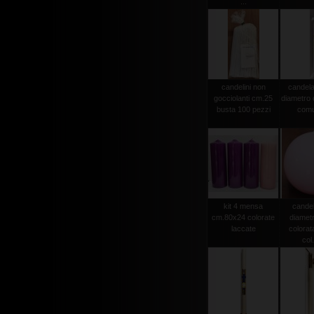
...
candelini non
candela
gocciolanti cm.25
diametro
busta 100 pezzi
comu
kit 4 mensa
candel
cm.80x24 colorate
diamet
laccate
colorat
col