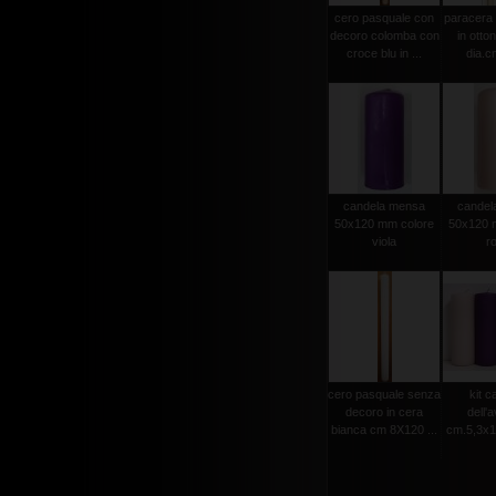
cero pasquale con
paracera 
decoro colomba con
in otto
croce blu in ...
dia.cm
candela mensa
candel
50x120 mm colore
50x120 
viola
r
cero pasquale senza
kit c
decoro in cera
dell'
bianca cm 8X120 ...
cm.5,3x15