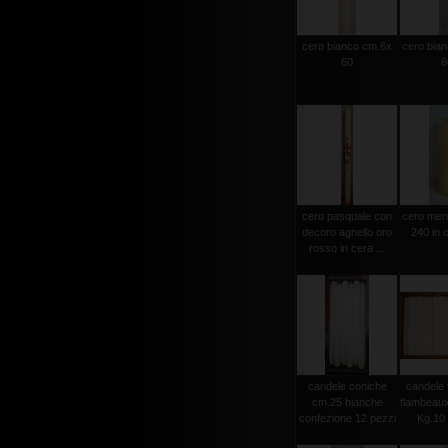
cero bianco cm.6x
cero bia
60
6
cero pasquale con
cero men
decoro agnello oro
240 in c
rosso in cera ...
candele coniche
candele 
cm.25 bianche
flambeau
confezione 12 pezzi
Kg.10 c