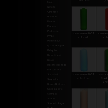
cm.20x80
gior
Mitrie
Natività
Ostensori
Pastorali
Patene
Pianete
Portaviatici
cero mensa 8x24
cero me
Piviali
col.verde
col.
Portachiavi
quadri in legno
Reliquiari
Ricambi vari
Rosari
Rosario per abito
francescano
cero mensa 8x24
cero m
Scapolari
col.celeste
8x24 
Segnalibri
col.
Servizi Battesimo
Spille argento
Stampati
Statue
Statue in Legno