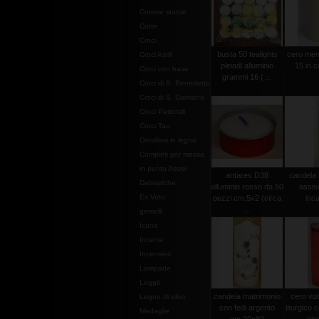
Corone statue
Cotte
Croci
busta 50 tealights
cero men
Croci Astili
pleiadi alluminio
15 in c
Croci con base
grammi 16 ( ...
Croci di S. Benedetto
Croci di S. Damiano
Croci Pettorali
Croci Tau
Crocifissi in legno
Completi per messa
in punto Assisi
antares D38
candela 
Dalmatiche
alluminio rosso da 50
assis
Ex Voto
pezzi cm.5x2 (circa
inca
...
gemelli
Icone
Incensi
Incensieri
Lampade
Leggii
candela matrimonio
cero vot
Legno di olivo
con fedi argento
liturgico c
Medaglie