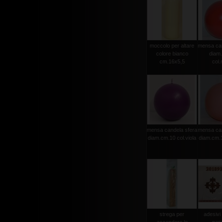
moccolo per altare
mensa can
colore bianco
diam
cm.16x5,5
col.
mensa candela sfera
mensa can
diam.cm.10 col.viola
diam.cm.1
strega per
adesivi