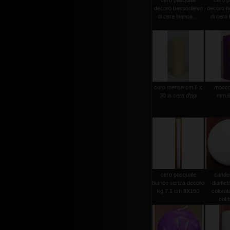
cero pasquale
cero p
decoro bassorilievo
decoro ba
di cera bianca ...
di cera 
cero mensa cm.8 x
moccol
30 in cera d'api
mm.6
cero pasquale
candel
bianco senza decoro
diamet
kg.7.1 cm 8X150
colorat
col.