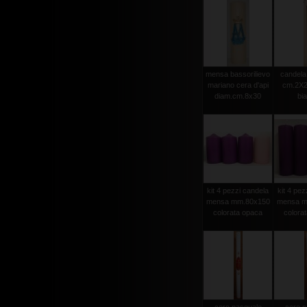
mensa bassorilievo
candela 
mariano cera d'api
cm.2X2
diam.cm.8x30
bi
kit 4 pezzi candela
kit 4 pez
mensa mm.80x150
mensa m
colorata opaca
colora