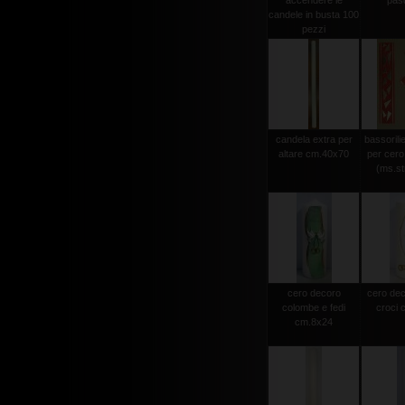
accendere le
pas
candele in busta 100
pezzi
candela extra per
bassorili
altare cm.40x70
per cero
(ms.str
cero decoro
cero dec
colombe e fedi
croci 
cm.8x24