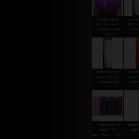
candela sfera
candel
diametro cm.10
80x150
colorata laccata
colore
col.viola
candela mensa
candel
60x200 laccata
60x200
colore bianco
color
ceri per avvento
ceretti
h.cm19 X 6
cm.40x90
confezione tre viola