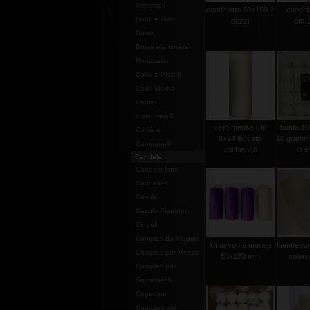
Aspersori
candelotto 60x150 2
candel
Bordi e Pizzi
pezzi
cm.1
Borse
Borse elemosina-
Portacalici
Calici e Pissidi
Calici Molina
Camici
consumabili
cero mensa cm
busta 100
Camicie
8x24 laccato
10 grammi 
Campanelli
col.bianco
dura
Candele
Candele finte
Candelieri
Casule
Casule Pietrobon
Cingoli
Completi da Viaggio
kit avvento mensa
flambeaux 
Completi per Messa
50x120 mm
colori 
Completi per
Sacramenti
Copertine
Copriamboni