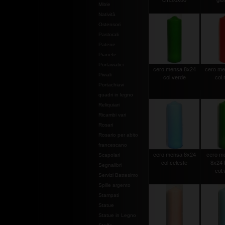
cm.20x80
gior
Mitrie
Natività
Ostensori
Pastorali
Patene
Pianete
Portaviatici
cero mensa 8x24
cero me
Piviali
col.verde
col.
Portachiavi
quadri in legno
Reliquiari
Ricambi vari
Rosari
Rosario per abito
francescano
cero mensa 8x24
cero m
Scapolari
col.celeste
8x24 
Segnalibri
col.
Servizi Battesimo
Spille argento
Stampati
Statue
Statue in Legno