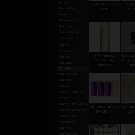
Aspersori
candelotto 60x150 2
candel
Bordi e Pizzi
pezzi
cm.1
Borse
Borse elemosina-
Portacalici
Calici e Pissidi
Calici Molina
Camici
consumabili
cero mensa cm
busta 100
Camicie
8x24 laccato
10 grammi 
Campanelli
col.bianco
dura
Candele
Candele finte
Candelieri
Casule
Casule Pietrobon
Cingoli
Completi da Viaggio
kit avvento mensa
flambeaux 
Completi per Messa
50x120 mm
colori 
Completi per
Sacramenti
Copertine
Copriamboni