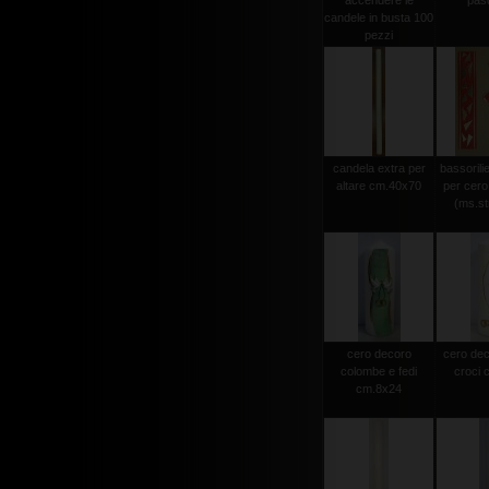
accendere le
pas
candele in busta 100
pezzi
candela extra per
bassorili
altare cm.40x70
per cero
(ms.str
cero decoro
cero dec
colombe e fedi
croci 
cm.8x24