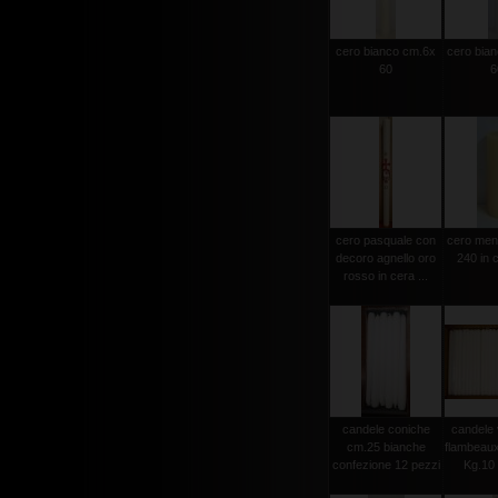
cero bianco cm.6x
cero bia
60
6
cero pasquale con
cero men
decoro agnello oro
240 in c
rosso in cera ...
candele coniche
candele 
cm.25 bianche
flambeau
confezione 12 pezzi
Kg.10 c