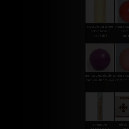
moccolo per altare
mensa can
colore bianco
diam
cm.16x5,5
col.
mensa candela sfera
mensa can
diam.cm.10 col.viola
diam.cm.1
strega per
adesivi