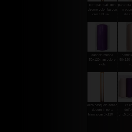
cero pasquale con
paracera 
decoro colomba con
in otto
croce blu in ...
dia.cm
candela mensa
candel
50x120 mm colore
50x120 
viola
r
cero pasquale senza
kit c
decoro in cera
dell'
bianca cm 8X120 ...
cm.5,3x15