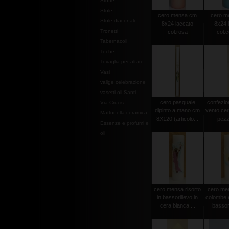
Stoffe
Stole
cero mensa cm
cero m
Stole diaconali
8x24 laccato
8x24 
Tronetti
col.rosa
col.c
Tabernacoli
Teche
Tovaglia per altare
Vasi
valige celebrazione
vasetti oli Santi
cero pasquale
confezio
Via Crucis
dipinto a mano cm
vento cer
Mattonella ceramica
8X120 (articolo...
pezz
Essenze e profumi e
oli
cero mensa risorto
cero men
in bassorilievo in
colombe e
cera bianca ...
bassori