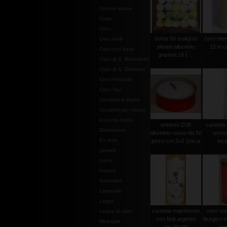
Corone statue
Cotte
Croci
busta 50 tealights
cero men
Croci Astili
pleiadi alluminio
15 in c
Croci con base
grammi 16 ( ...
Croci di S. Benedetto
Croci di S. Damiano
Croci Pettorali
Croci Tau
Crocifissi in legno
Completi per messa
in punto Assisi
antares D38
candela 
Dalmatiche
alluminio rosso da 50
assis
Ex Voto
pezzi cm.5x2 (circa
inca
...
gemelli
Icone
Incensi
Incensieri
Lampade
Leggii
candela matrimonio
cero vot
Legno di olivo
con fedi argento
liturgico c
Medaglie