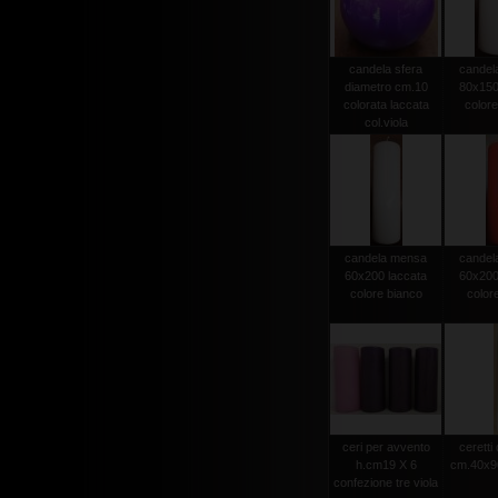
candela sfera
candel
diametro cm.10
80x150
colorata laccata
colore
col.viola
candela mensa
candel
60x200 laccata
60x200
colore bianco
color
ceri per avvento
ceretti
h.cm19 X 6
cm.40x90
confezione tre viola