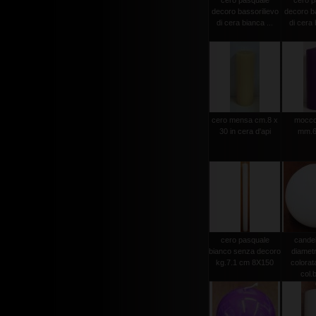
cero pasquale
cero p
decoro bassorilievo
decoro ba
di cera bianca ...
di cera 
cero mensa cm.8 x
moccol
30 in cera d'api
mm.6
cero pasquale
candel
bianco senza decoro
diamet
kg.7.1 cm 8X150
colorat
col.