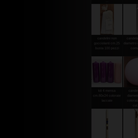
...
candelini non
candela
gocciolanti cm.25
diametro
busta 100 pezzi
comu
kit 4 mensa
candel
cm.80x24 colorate
diamet
laccate
colorat
col