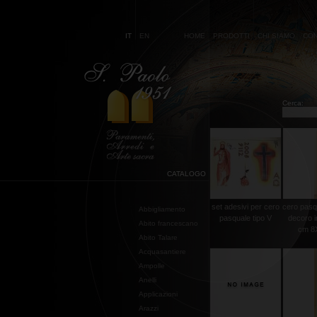
IT
EN
HOME
PRODOTTI
CHI SIAMO
CON
Cerca:
CATALOGO
set adesivi per cero
cero pasq
Abbigliamento
pasquale tipo V
decoro i
Abito francescano
cm 8X
Abito Talare
Acquasantiere
Ampolle
Anelli
Applicazioni
Arazzi