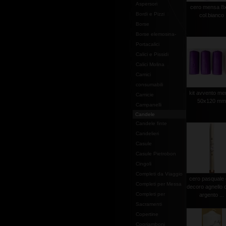
Aspersori
cero mensa 8
Bordi e Pizzi
col.bianco
Borse
Borse elemosina-
Portacalici
Calici e Pissidi
Calici Molina
Camici
consumabili
kit avvento m
Camicie
50x120 m
Campanelli
Candele
Candele finte
Candelieri
Casule
Casule Pietrobon
Cingoli
Completi da Viaggio
cero pasquale
Completi per Messa
decoro agnello 
Completi per
argento ...
Sacramenti
Copertine
Copriamboni