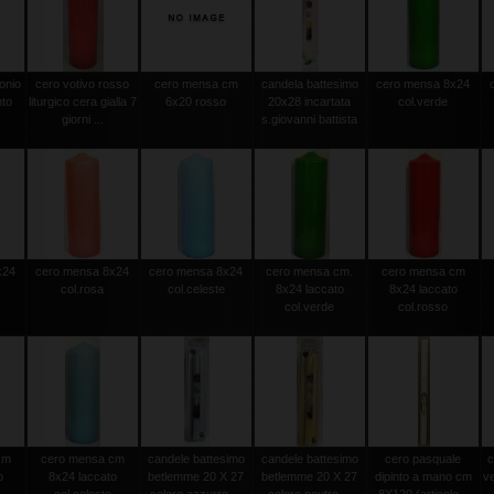
onio
cero votivo rosso
cero mensa cm
candela battesimo
cero mensa 8x24
nto
liturgico cera gialla 7
6x20 rosso
20x28 incartata
col.verde
giorni ...
s.giovanni battista
x24
cero mensa 8x24
cero mensa 8x24
cero mensa cm.
cero mensa cm
col.rosa
col.celeste
8x24 laccato
8x24 laccato
col.verde
col.rosso
cm
cero mensa cm
candele battesimo
candele battesimo
cero pasquale
c
o
8x24 laccato
betlemme 20 X 27
betlemme 20 X 27
dipinto a mano cm
v