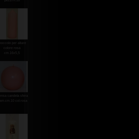
pezzi n.10
occolo per altare
colore rosa
cm.16x5,5
nsa candela sfera
iam.cm.10 col.rosa