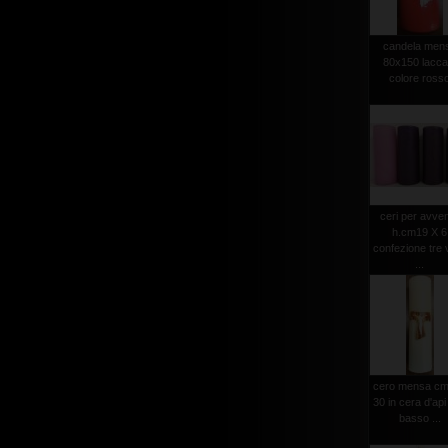
candela men
80x150 lacca
colore ross
ceri per avve
h.cm19 X 6
confezione tre v
...
cero mensa cm
30 in cera d'api
basso ...