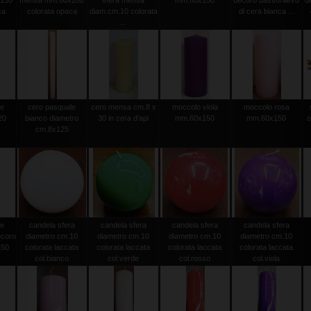
150
mensa mm.60x200
sfera mensa
mm.60x150
decoro bassorilievo
d
ca
colorata opaca
diam.cm.10 colorata
di cera bianca ...
...
le
cero pasquale
cero mensa cm.8 x
moccolo viola
moccolo rosa
20
bianco diametro
30 in cera d'api
mm.60x150
mm.60x150
o
0
cm.8x125
le
candela sfera
candela sfera
candela sfera
candela sfera
ecoro
diametro cm.10
diametro cm.10
diametro cm.10
diametro cm.10
150
colorata laccata
colorata laccata
colorata laccata
colorata laccata
col.bianco
col.verde
col.rosso
col.viola