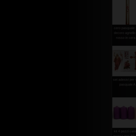
cero pasquale
decoro agnello
rosso in cera 
set adesivi per
pasquale A
kit 4 pezzi can