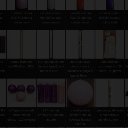
sa
candela mensa
candela mensa
candela mensa
candela mensa
ta
80x150 laccata
60x200 laccata
60x200 laccata
60x200 laccata
o
colore rosa
colore bianco
colore rosso
colore viola
nto
ceretti diametro
cero pasquale con
cero pasquale
candelini non
cm.40x90 art.1000
decoro agnello oro
decoro croce
gocciolanti cm.25
d
iola
rosso in cera ...
colomba e spiga in
busta 100 pezzi
bassorilievo ...
.8 x
kit 4 pezzi candela
kit 4 mensa
candela sfera
cero pasquale foglia
 con
sfera mensa
cm.80x24 colorate
diametro cm.10
e bassorilievo
diam.cm.10 colorata
laccate
colorata laccata
agnello su oro ...
...
col.rosa