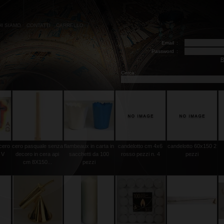
HI SIAMO
CONTATTI
CARRELLO
Email
:
Password
:
R
Cerca:
 cero
cero pasquale senza
flambeaux in carta in
candelotto cm 4x6
candelotto 60x150 2
 V
decoro in cera api
sacchetti da 100
rosso pezzi n. 4
pezzi
cm 8X150...
pezzi