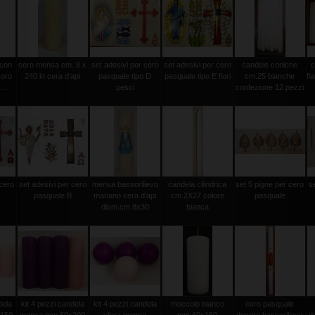
 con
cero mensa cm. 8 x
set adesivi per cero
set adesivi per cero
candele coniche
c
 oro
240 in cera d'api
pasquale tipo D
pasquale tipo E fiori
cm.25 bianche
fl
...
pesci
confezione 12 pezzi
 cero
set adesivi per cero
mensa bassorilievo
candela cilindrica
set 5 pigne per cero
s
pasquale B
mariano cera d'api
cm.2X27 colore
pasquale
diam.cm.8x30
bianca
dela
kit 4 pezzi candela
kit 4 pezzi candela
moccolo bianco
cero pasquale