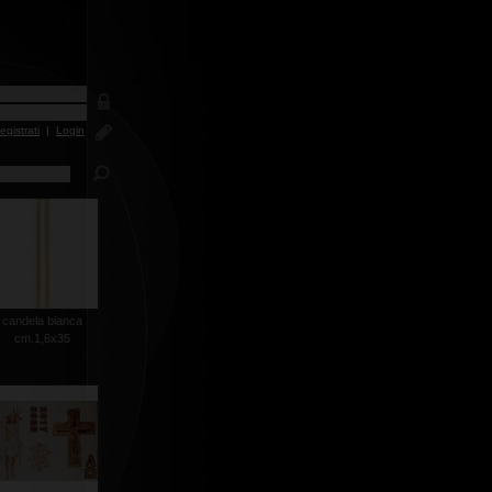
egistrati
|
Login
candela bianca
cm.1,6x35