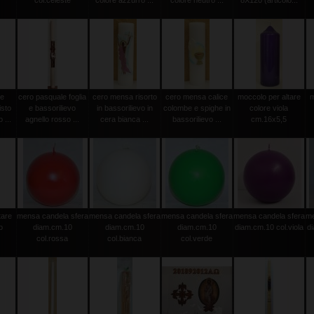
col.celeste
colore azzurro ...
colore neutro ...
8X120 (articolo...
le
cero pasquale foglia
cero mensa risorto
cero mensa calice
moccolo per altare
m
isto
e bassorilievo
in bassorilievo in
colombe e spighe in
colore viola
 ...
agnello rosso ...
cera bianca ...
bassorilievo ...
cm.16x5,5
tare
mensa candela sfera
mensa candela sfera
mensa candela sfera
mensa candela sfera
me
o
diam.cm.10
diam.cm.10
diam.cm.10
diam.cm.10 col.viola
d
col.rossa
col.bianca
col.verde