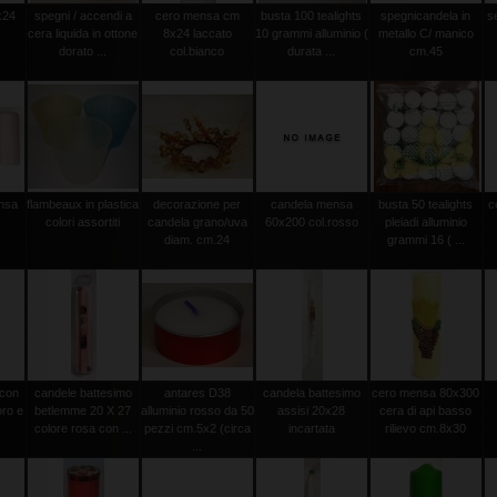
x24
spegni / accendi a
cero mensa cm
busta 100 tealights
spegnicandela in
s
cera liquida in ottone
8x24 laccato
10 grammi alluminio (
metallo C/ manico
dorato ...
col.bianco
durata ...
cm.45
ensa
flambeaux in plastica
decorazione per
candela mensa
busta 50 tealights
c
m
colori assortiti
candela grano/uva
60x200 col.rosso
pleiadi alluminio
diam. cm.24
grammi 16 ( ...
 con
candele battesimo
antares D38
candela battesimo
cero mensa 80x300
oro e
betlemme 20 X 27
alluminio rosso da 50
assisi 20x28
cera di api basso
colore rosa con ...
pezzi cm.5x2 (circa
incartata
rilievo cm.8x30
...