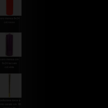
cero mensa 8x24
col.rosso
cero mensa cm
8x24 laccato
col.viola
onfezione torce a
ento cerate cm. 90