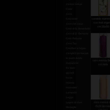
Corone statue
Cotte
Croci
candela matrim
Croci Astili
con fedi arge
Croci con base
cm.20x80
Croci di S. Benedetto
Croci di S. Damiano
Croci Pettorali
Croci Tau
Crocifissi in legno
Completi per messa
in punto Assisi
cero mensa 8
Dalmatiche
col.viola
Ex Voto
gemelli
Icone
Incensi
Incensieri
Lampade
Leggii
cero mensa 
Legno di olivo
8x24 laccat
Medaglie