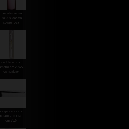
candela mensa
60x200 laccata
colore rosa
candela in busta
iametro cm.20x270
comunione
spegni candela in
metallo verniciato
cm.23,5