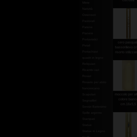
col.rosa
Mitrie
Natività
Ostensori
Pastorali
Patene
Pianete
Portaviatici
cero pasqua
Piviali
bassorilievo cr
Portachiavi
risorto stilizzato
quadri in legno
Reliquiari
Ricambi vari
Rosari
Rosario per abito
francescano
moccolo per al
Scapolari
colore bianc
Segnalibri
cm.16x5,5
Servizi Battesimo
Spille argento
Stampati
Statue
Statue in Legno