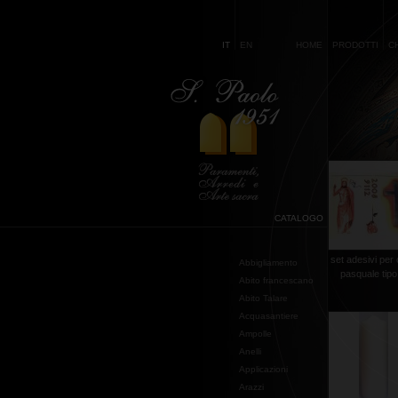
IT
EN
HOME
PRODOTTI
C
CATALOGO
set adesivi per
Abbigliamento
pasquale tipo
Abito francescano
Abito Talare
Acquasantiere
Ampolle
Anelli
Applicazioni
Arazzi