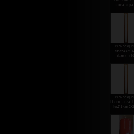
mensa mm.80x
colorata opa
cero pasqua
altezza cm.1
diametro 1
cero pasqua
bianco senza d
kg.7.1 cm 8X