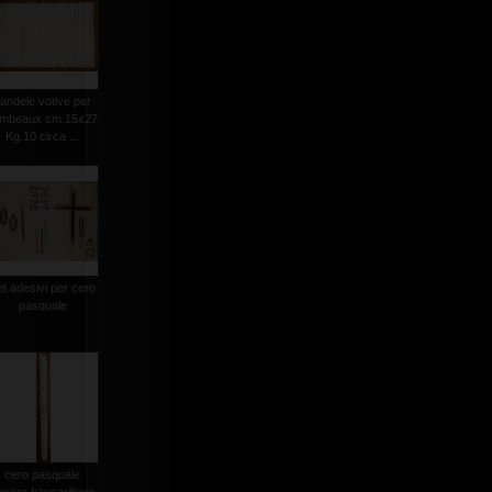
andele votive per
ambeaux cm.15x27
Kg.10 circa ...
et adesivi per cero
pasquale
cero pasquale