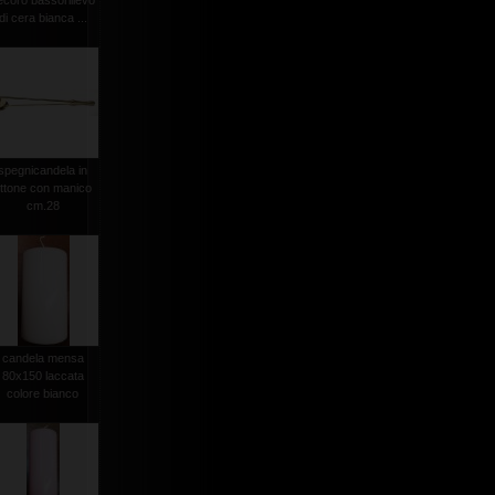
ecoro bassorilievo
di cera bianca ...
spegnicandela in
ttone con manico
cm.28
candela mensa
80x150 laccata
colore bianco