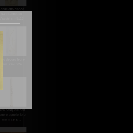
candelotto bianco
san francesco
d'assisi cm.5x13
ero decoro fedi e
croci cm.8x24
ero pasquale con
ecoro agnello libro
oro in cera ...