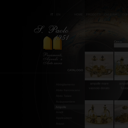
IT
EN
HOME
PRODOTTI
CHI SIAMO
CON
Cerca:
CATALOGO
ampolle mare
ampoll
Abbigliamento
vassoio dorato
fusio
Abito francescano
Abito Talare
Acquasantiere
Ampolle
Anelli
Applicazioni
Arazzi