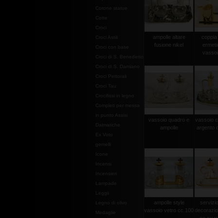
Corone statue
Cotte
Croci
ampolle altare
coppia
Croci Astili
fusione nikel
ermeti
Croci con base
vassoi
Croci di S. Benedetto
Croci di S. Damiano
Croci Pettorali
Croci Tau
Crocifissi in legno
Completi per messa
in punto Assisi
vassoio quadro e
vassoio c
Dalmatiche
ampolle
argento d
Ex Voto
gemelli
Icone
Incensi
Incensieri
Lampade
Leggii
ampolle style
servizi
Legno di olivo
vassoio vetro cc.100
decorazio
Medaglie