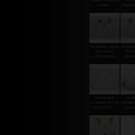
modello traclcio uva
con v
e spighe ...
diametro 
set ampolle cristallo
set ampol
con vassoio
80 ml 
cm.21x9 altezza ...
altezza
set ampolle in
set am
cristallo di rocca 40
cristallo 
ml cm 18x10 ...
ml con p