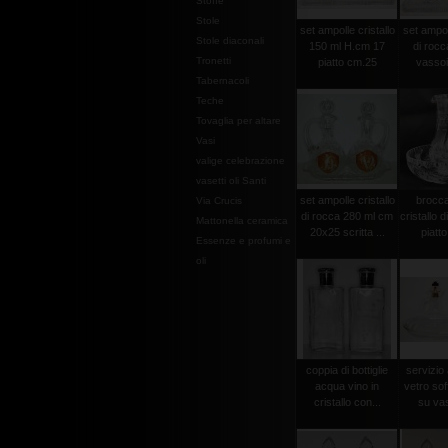
Stoffe
Stole
set ampolle cristallo
set ampoll
Stole diaconali
150 ml H.cm 17
di rocc
Tronetti
piatto cm.25
vassoi
Tabernacoli
Teche
Tovaglia per altare
Vasi
valige celebrazione
vasetti oli Santi
set ampolle cristallo
brocca
Via Crucis
di rocca 280 ml cm
cristallo 
Mattonella ceramica
20x25 scritta ...
piatt
Essenze e profumi e
oli
coppia di bottiglie
servizio 
acqua vino in
vetro sof
cristallo con...
su vas