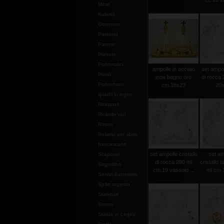
cc su va
Mitrie
Natività
Ostensori
Pastorali
Patene
Pianete
Portaviatici
ampolle in acciaio
set ampoll
Piviali
inox bagno oro
di rocca 
Portachiavi
cm.18x23
20x
quadri in legno
Reliquiari
Ricambi vari
Rosari
Rosario per abito
francescano
set ampolle cristallo
set am
Scapolari
di rocca 280 ml
cristallo 
Segnalibri
cm.19 vassoio ...
ml cm 1
Servizi Battesimo
Spille argento
Stampati
Statue
Statue in Legno