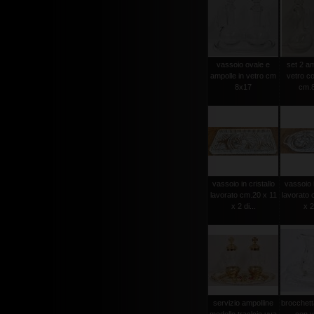
vassoio ovale e
set 2 am
ampolle in vetro cm
vetro c
8x17
cm.8
vassoio in cristallo
vassoio i
lavorato cm.20 x 11
lavorato 
x 2 di...
x 2
servizio ampolline
brocchett