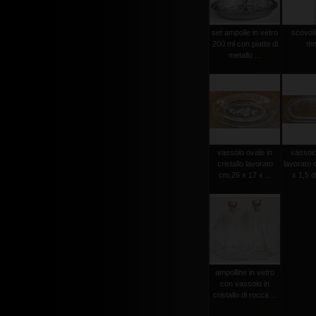
set ampolle in vetro
scovolin
200 ml con piatto di
mm
metallo ...
vassoio ovale in
vassoio
cristallo lavorato
lavorato 
cm.26 x 17 x ...
x 1,5 d
ampolline in vetro
con vassoio in
cristallo di rocca ...