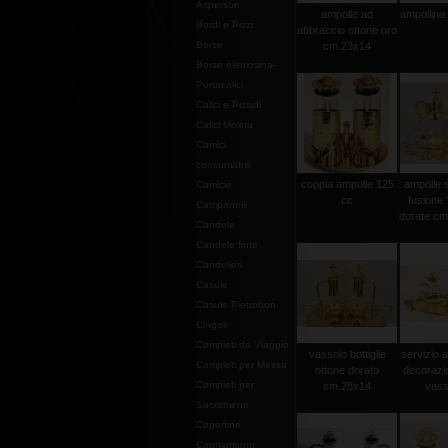
Aspersori
ampolle ad
ampollina 
Bordi e Pizzi
abbraccio ottone oro
Borse
cm.23x14
Borse elemosina-
Portacalici
Calici e Pissidi
Calici Molina
Camici
consumabili
coppia ampolle 125
ampolle 
Camicie
cc
fusione 
Campanelli
dorate cm.
Candele
Candele finte
Candelieri
Casule
Casule Pietrobon
Cingoli
Completi da Viaggio
vassoio bottiglie
servizio 
Completi per Messa
ottone dorato
decorazi
Completi per
cm.28x14
vasso
Sacramenti
Copertine
Copriamboni