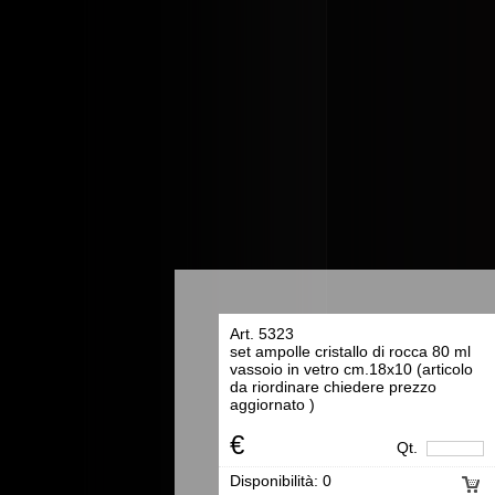
Art. 5323
set ampolle cristallo di rocca 80 ml
vassoio in vetro cm.18x10 (articolo
da riordinare chiedere prezzo
aggiornato )
€
Qt.
Disponibilità:
0