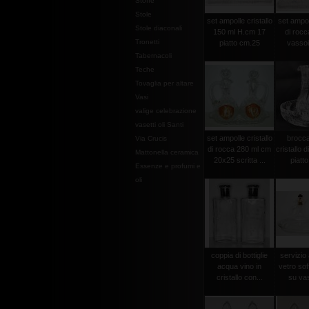
Stoffe
Stole
set ampolle cristallo
set ampoll
Stole diaconali
150 ml H.cm 17
di rocc
Tronetti
piatto cm.25
vassoi
Tabernacoli
Teche
Tovaglia per altare
Vasi
valige celebrazione
vasetti oli Santi
set ampolle cristallo
brocca
Via Crucis
di rocca 280 ml cm
cristallo 
Mattonella ceramica
20x25 scritta ...
piatt
Essenze e profumi e
oli
coppia di bottiglie
servizio 
acqua vino in
vetro sof
cristallo con...
su vas