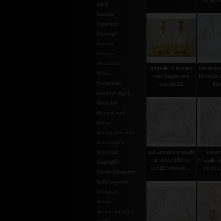
cc su va
Mitrie
Natività
Ostensori
Pastorali
Patene
Pianete
Portaviatici
ampolle in acciaio
set ampoll
Piviali
inox bagno oro
di rocca 
Portachiavi
cm.18x23
20x
quadri in legno
Reliquiari
Ricambi vari
Rosari
Rosario per abito
francescano
set ampolle cristallo
set am
Scapolari
di rocca 280 ml
cristallo 
Segnalibri
cm.19 vassoio ...
ml cm 1
Servizi Battesimo
Spille argento
Stampati
Statue
Statue in Legno