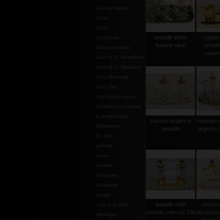
Corone statue
Cotte
Croci
ampolle altare
coppia
Croci Astili
fusione nikel
ermeti
Croci con base
vassoi
Croci di S. Benedetto
Croci di S. Damiano
Croci Pettorali
Croci Tau
Crocifissi in legno
Completi per messa
in punto Assisi
vassoio quadro e
vassoio c
Dalmatiche
ampolle
argento d
Ex Voto
gemelli
Icone
Incensi
Incensieri
Lampade
Leggii
ampolle style
servizi
Legno di olivo
vassoio vetro cc.100
decorazio
Medaglie