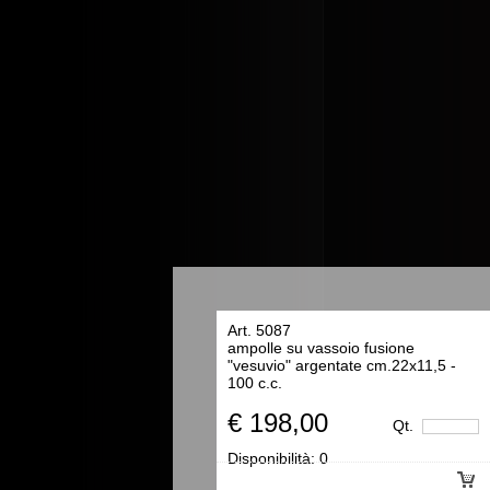
Art. 5087
ampolle su vassoio fusione
"vesuvio" argentate cm.22x11,5 -
100 c.c.
€ 198,00
Qt.
Disponibilità:
0