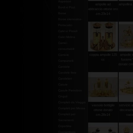
Aspersori
ampolle ad
ampollina 
Bordi e Pizzi
abbraccio ottone oro
Borse
cm.23x14
Borse elemosina-
Portacalici
Calici e Pissidi
Calici Molina
Camici
consumabili
coppia ampolle 125
ampolle 
Camicie
cc
fusione 
Campanelli
dorate cm.
Candele
Candele finte
Candelieri
Casule
Casule Pietrobon
Cingoli
Completi da Viaggio
vassoio bottiglie
servizio 
Completi per Messa
ottone dorato
decorazi
Completi per
cm.28x14
vasso
Sacramenti
Copertine
Copriamboni