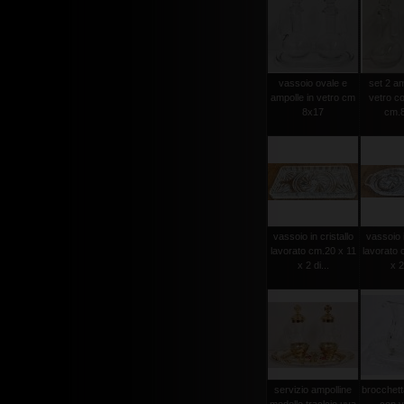
vassoio ovale e
set 2 am
ampolle in vetro cm
vetro c
8x17
cm.8
vassoio in cristallo
vassoio i
lavorato cm.20 x 11
lavorato 
x 2 di...
x 2
servizio ampolline
brocchett