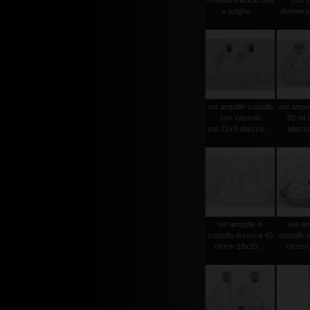
modello traclcio uva
con v
e spighe ...
diametro 
set ampolle cristallo
set ampol
con vassoio
80 ml 
cm.21x9 altezza ...
altezza
set ampolle in
set am
cristallo di rocca 40
cristallo 
ml cm 18x10 ...
ml con p