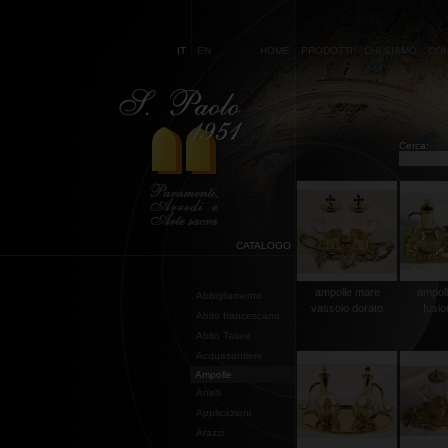
IT
EN
HOME
PRODOTTI
CHI SIAMO
CON
Cerca:
CATALOGO
ampolle mare
ampoll
Abbigliamento
vassoio dorato
fusio
Abito francescano
Abito Talare
Acquasantiere
Ampolle
Anelli
Applicazioni
Arazzi