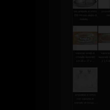
set ampolle in vetro
scovolin
200 ml con piatto di
mm
metallo ...
vassoio ovale in
vassoio
cristallo lavorato
lavorato 
cm.26 x 17 x ...
x 1,5 d
ampolline in vetro
con vassoio in
cristallo di rocca ...