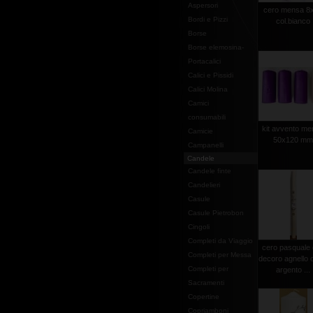
Aspersori
cero mensa 8
Bordi e Pizzi
col.bianco
Borse
Borse elemosina-
Portacalici
Calici e Pissidi
Calici Molina
Camici
consumabili
kit avvento m
Camicie
50x120 m
Campanelli
Candele
Candele finte
Candelieri
Casule
Casule Pietrobon
Cingoli
Completi da Viaggio
cero pasquale
Completi per Messa
decoro agnello 
Completi per
argento ...
Sacramenti
Copertine
Copriamboni