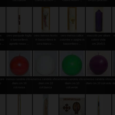
col.celeste
colore azzurro ...
colore neutro ...
8X120 (articolo...
le
cero pasquale foglia
cero mensa risorto
cero mensa calice
moccolo per altare
m
isto
e bassorilievo
in bassorilievo in
colombe e spighe in
colore viola
 ...
agnello rosso ...
cera bianca ...
bassorilievo ...
cm.16x5,5
tare
mensa candela sfera
mensa candela sfera
mensa candela sfera
mensa candela sfera
me
o
diam.cm.10
diam.cm.10
diam.cm.10
diam.cm.10 col.viola
d
col.rossa
col.bianca
col.verde