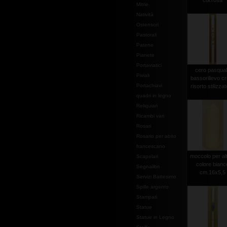
col.rosa
Mitrie
Natività
Ostensori
Pastorali
Patene
Pianete
Portaviatici
cero pasqua
Piviali
bassorilievo cr
Portachiavi
risorto stilizzato
quadri in legno
Reliquiari
Ricambi vari
Rosari
Rosario per abito
francescano
moccolo per al
Scapolari
colore bianc
Segnalibri
cm.16x5,5
Servizi Battesimo
Spille argento
Stampati
Statue
Statue in Legno