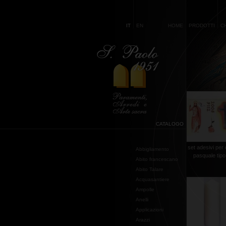
IT
EN
HOME
PRODOTTI
C
CATALOGO
set adesivi per
Abbigliamento
pasquale tipo
Abito francescano
Abito Talare
Acquasantiere
Ampolle
Anelli
Applicazioni
Arazzi