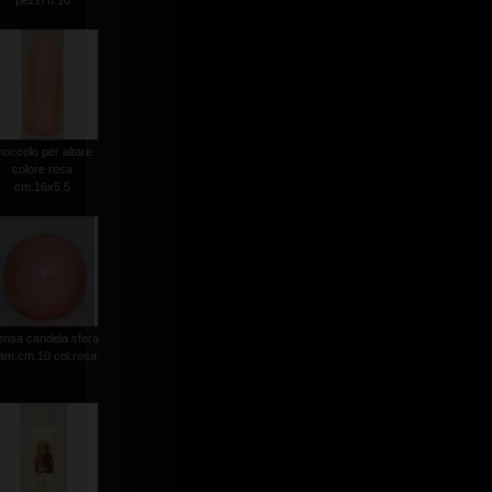
pezzi n.10
occolo per altare
colore rosa
cm.16x5,5
nsa candela sfera
iam.cm.10 col.rosa