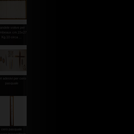
andele votive per
ambeaux cm.15x27
Kg.10 circa ...
et adesivi per cero
pasquale
cero pasquale