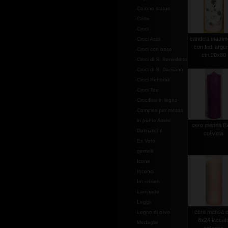
Corone statue
Cotte
Croci
candela matrim
Croci Astili
con fedi arge
Croci con base
cm.20x80
Croci di S. Benedetto
Croci di S. Damiano
Croci Pettorali
Croci Tau
Crocifissi in legno
Completi per messa
in punto Assisi
cero mensa 8
Dalmatiche
col.viola
Ex Voto
gemelli
Icone
Incensi
Incensieri
Lampade
Leggii
cero mensa 
Legno di olivo
8x24 laccat
Medaglie