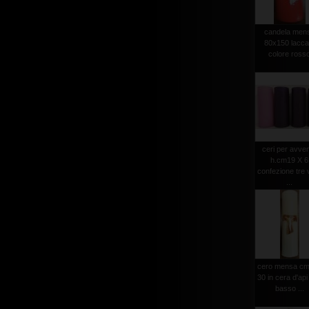
candela men
80x150 lacca
colore ross
ceri per avve
h.cm19 X 6
confezione tre v
...
cero mensa cm
30 in cera d'api
basso ...