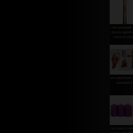
cero pasquale
decoro agnello
rosso in cera 
set adesivi per
pasquale A
kit 4 pezzi can