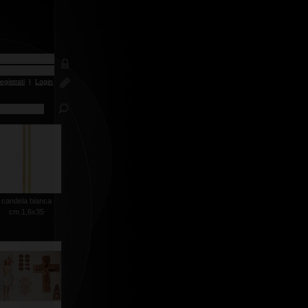
egistrati
|
Login
candela bianca
cm.1,6x35