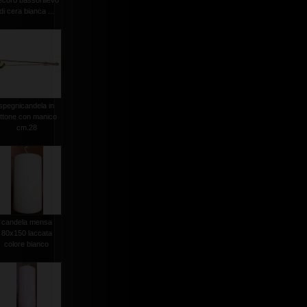
ecoro bassorilievo
di cera bianca ...
spegnicandela in
ttone con manico
cm.28
candela mensa
80x150 laccata
colore bianco