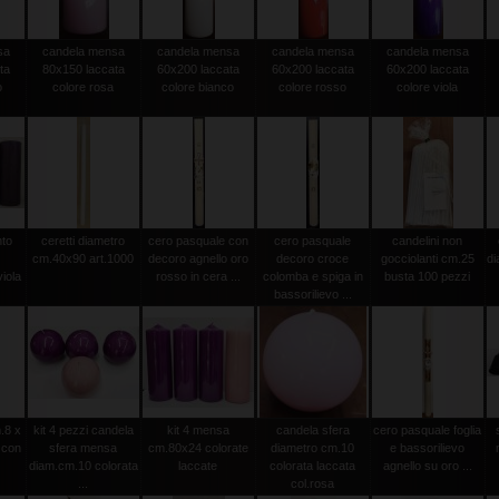
sa
candela mensa
candela mensa
candela mensa
candela mensa
ta
80x150 laccata
60x200 laccata
60x200 laccata
60x200 laccata
o
colore rosa
colore bianco
colore rosso
colore viola
nto
ceretti diametro
cero pasquale con
cero pasquale
candelini non
cm.40x90 art.1000
decoro agnello oro
decoro croce
gocciolanti cm.25
d
iola
rosso in cera ...
colomba e spiga in
busta 100 pezzi
bassorilievo ...
.8 x
kit 4 pezzi candela
kit 4 mensa
candela sfera
cero pasquale foglia
 con
sfera mensa
cm.80x24 colorate
diametro cm.10
e bassorilievo
diam.cm.10 colorata
laccate
colorata laccata
agnello su oro ...
...
col.rosa