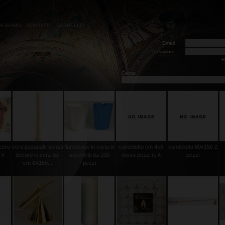
HI SIAMO
CONTATTI
CARRELLO
Email
:
Password
:
R
Cerca:
 cero
cero pasquale senza
flambeaux in carta in
candelotto cm 4x6
candelotto 60x150 2
 V
decoro in cera api
sacchetti da 100
rosso pezzi n. 4
pezzi
cm 8X150...
pezzi