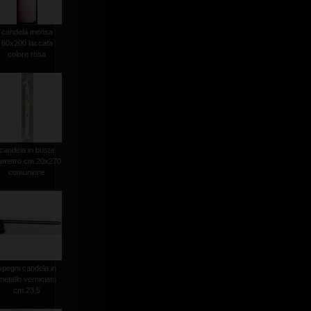
candela mensa
60x200 laccata
colore rosa
candela in busta
iametro cm.20x270
comunione
spegni candela in
metallo verniciato
cm.23,5