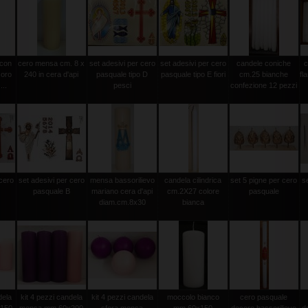
 con
cero mensa cm. 8 x
set adesivi per cero
set adesivi per cero
candele coniche
c
 oro
240 in cera d'api
pasquale tipo D
pasquale tipo E fiori
cm.25 bianche
fl
...
pesci
confezione 12 pezzi
 cero
set adesivi per cero
mensa bassorilievo
candela cilindrica
set 5 pigne per cero
s
pasquale B
mariano cera d'api
cm.2X27 colore
pasquale
diam.cm.8x30
bianca
dela
kit 4 pezzi candela
kit 4 pezzi candela
moccolo bianco
cero pasquale