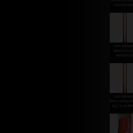
mensa mm.80x
colorata opa
cero pasqua
altezza cm.1
diametro 1
cero pasqua
bianco senza d
kg.7.1 cm 8X