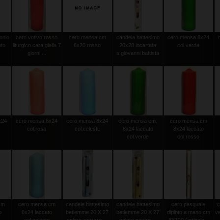
onio
cero votivo rosso
cero mensa cm
candela battesimo
cero mensa 8x24
nto
liturgico cera gialla 7
6x20 rosso
20x28 incartata
col.verde
giorni ...
s.giovanni battista
x24
cero mensa 8x24
cero mensa 8x24
cero mensa cm.
cero mensa cm
col.rosa
col.celeste
8x24 laccato
8x24 laccato
col.verde
col.rosso
cm
cero mensa cm
candele battesimo
candele battesimo
cero pasquale
c
o
8x24 laccato
betlemme 20 X 27
betlemme 20 X 27
dipinto a mano cm
v