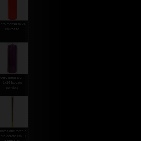
cero mensa 8x24
col.rosso
cero mensa cm
8x24 laccato
col.viola
onfezione torce a
ento cerate cm. 90