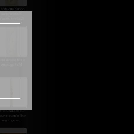
candelotto bianco
san francesco
d'assisi cm.5x13
ero decoro fedi e
croci cm.8x24
ero pasquale con
ecoro agnello libro
oro in cera ...