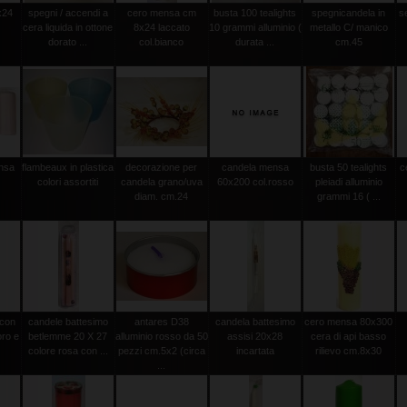
x24
spegni / accendi a
cero mensa cm
busta 100 tealights
spegnicandela in
s
cera liquida in ottone
8x24 laccato
10 grammi alluminio (
metallo C/ manico
dorato ...
col.bianco
durata ...
cm.45
ensa
flambeaux in plastica
decorazione per
candela mensa
busta 50 tealights
c
m
colori assortiti
candela grano/uva
60x200 col.rosso
pleiadi alluminio
diam. cm.24
grammi 16 ( ...
 con
candele battesimo
antares D38
candela battesimo
cero mensa 80x300
oro e
betlemme 20 X 27
alluminio rosso da 50
assisi 20x28
cera di api basso
colore rosa con ...
pezzi cm.5x2 (circa
incartata
rilievo cm.8x30
...