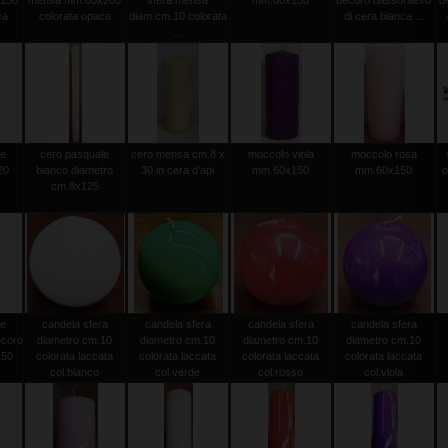
150
mensa mm.60x200
sfera mensa
mm.60x150
decoro bassorilievo
d
ca
colorata opaca
diam.cm.10 colorata
di cera bianca ...
...
le
cero pasquale
cero mensa cm.8 x
moccolo viola
moccolo rosa
20
bianco diametro
30 in cera d'api
mm.60x150
mm.60x150
o
0
cm.8x125
le
candela sfera
candela sfera
candela sfera
candela sfera
ecoro
diametro cm.10
diametro cm.10
diametro cm.10
diametro cm.10
150
colorata laccata
colorata laccata
colorata laccata
colorata laccata
col.bianco
col.verde
col.rosso
col.viola