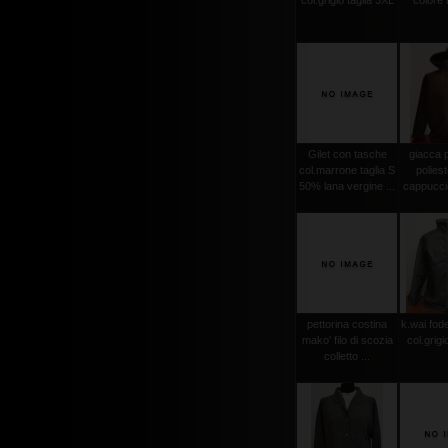
col.grigio taglia 3XL
colore
Gilet con tasche
giacca 
col.marrone taglia S
polies
50% lana vergine ...
cappuccio
pettorina costina
k.wai fode
mako' filo di scozia
col.grigi
colletto ...