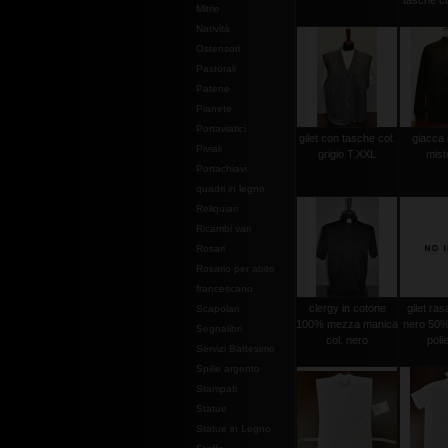
tasche co
Mitrie
Natività
Ostensori
Pastorali
Patene
Pianete
Portaviatici
gilet con tasche col.
giacca
Piviali
grigio T.XXL
mist
Portachiavi
quadri in legno
Reliquiari
Ricambi vari
Rosari
Rosario per abito
francescano
clergy in cotone
gilet ras
Scapolari
100% mezza manica
nero 50%
Segnalibri
col. nero
poli
Servizi Battesimo
Spille argento
Stampati
Statue
Statue in Legno