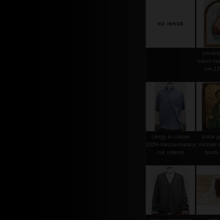
cornice
sacro cuo
cm.13,
clergy in cotone
icona g
100% mezza manica
michele s
col. celeste
bordo 