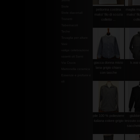
Stoffe
Stole
pettorina costina
maglia ma
Stole diaconali
mako' filo di scozia
mako' fil
Tronetti
colletto ...
colle
Tabernacoli
Teche
Tovaglia per altare
Vasi
valige celebrazione
vasetti oli Santi
giacca donna misto
k.wai 
Via Crucis
lana grigio chiaro
Mattonella ceramica
con tasche
Essenze e profumi e
oli
pile 100 % poliestere
giubbi
italiana colore grigio
tessuto c
sacchetto