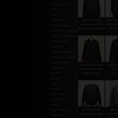
Corone statue
Cotte
Croci
giacca con zip
gilet co
Croci Astili
colore grigio 50%
50% lan
Croci con base
lana vergine merinos
50% po
Croci di S. Benedetto
...
Croci di S. Damiano
Croci Pettorali
Croci Tau
Crocifissi in legno
Completi per messa
in punto Assisi
giacca con tasche
Giacca m
Dalmatiche
col.nero 50% lana
con 
Ex Voto
merinos 50%...
col.
gemelli
Icone
Incensi
Incensieri
Lampade
Leggii
girocollo uomo
giacc
Legno di olivo
rasato colore grigio
p.stoffa
Medaglie