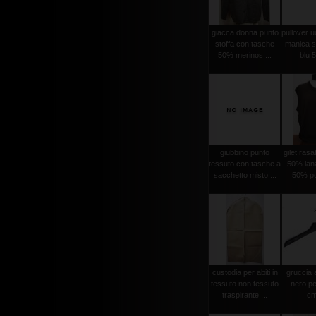
giacca donna punto
pullover 
stoffa con tasche
manica se
50% merinos ...
blu 5
giubbino punto
gilet ras
tessuto con tasche a
50% lan
sacchetto misto ...
50% po
custodia per abiti in
gruccia 
tessuto non tessuto
nero pe
traspirante ...
cm