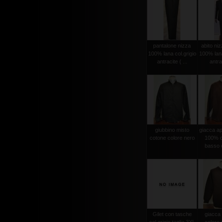
pantalone nizza
abito niz
100% lana col.grigio
100% lana
antracite ( ...
antrac
giubbino misto
giacca ape
cotone colore nero
100% c
basso c
Gilet con tasche
giacca