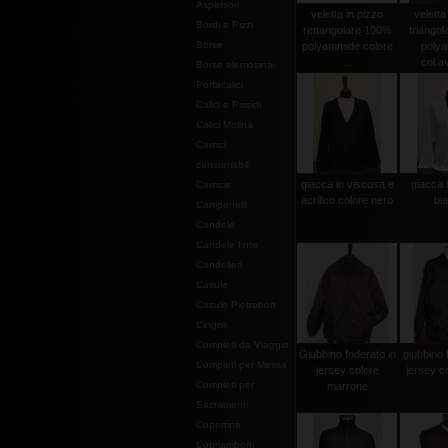
Aspersori
veletta in pizzo
veletta
Bordi e Pizzi
rettangolare 100%
triango
Borse
polyammide colore
poly
...
col.av
Borse elemosina-
Portacalici
Calici e Pissidi
Calici Molina
Camici
consumabili
giacca in viscosa e
giacca 
Camicie
acrilico colore nero
bi
Campanelli
Candele
Candele finte
Candelieri
Casule
Casule Pietrobon
Cingoli
Completi da Viaggio
Giubbino foderato in
giubbino 
Completi per Messa
jersey colore
jersey c
Completi per
marrone
Sacramenti
Copertine
Copriamboni