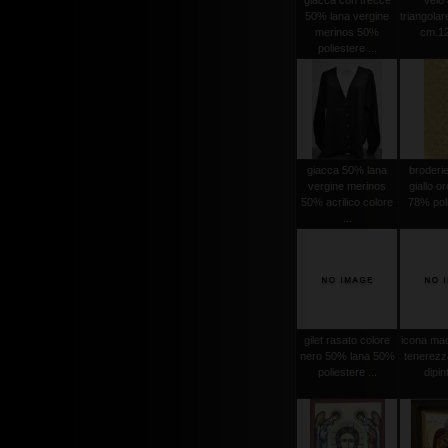
giacca con trecce
velo 
50% lana vergine
triangola
merinos 50%
cm.12
poliestere ...
giacca 50% lana
broderi
vergine merinos
giallo o
50% acrilico colore
78% poli
...
gilet rasato colore
icona mad
nero 50% lana 50%
tenerezz
poliestere ...
dipint