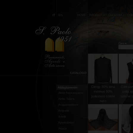
IT
EN
HOME
PRODOTTI
CHI SIAMO
CON
Cerca:
CATALOGO
Clergy 50% lana
Gilet uo
Abbigliamento
merinos 50%
unita a
Abito francescano
poliestere colore
tasche co
Abito Talare
nero
Acquasantiere
Ampolle
Anelli
Applicazioni
Arazzi