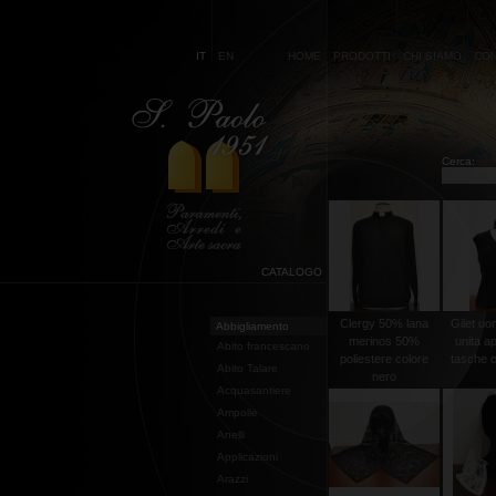
IT
EN
HOME
PRODOTTI
CHI SIAMO
CON
Cerca:
CATALOGO
Clergy 50% lana
Gilet uo
Abbigliamento
merinos 50%
unita a
Abito francescano
poliestere colore
tasche co
Abito Talare
nero
Acquasantiere
Ampolle
Anelli
Applicazioni
Arazzi