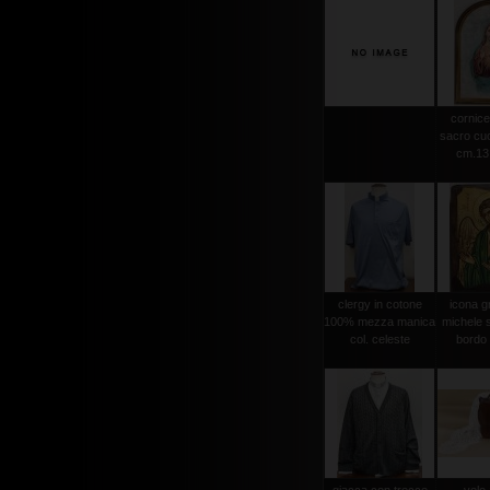
cornice
sacro cuo
cm.13,
clergy in cotone
icona g
100% mezza manica
michele s
col. celeste
bordo 