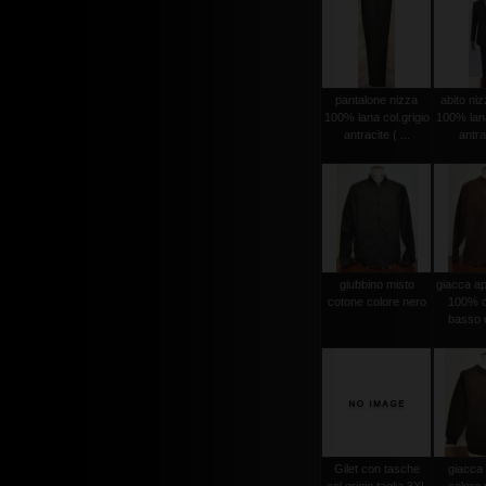
pantalone nizza
abito niz
100% lana col.grigio
100% lana
antracite ( ...
antrac
giubbino misto
giacca ape
cotone colore nero
100% c
basso c
Gilet con tasche
giacca