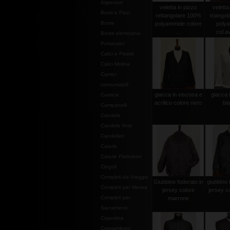
Aspersori
veletta in pizzo
veletta
Bordi e Pizzi
rettangolare 100%
triango
Borse
polyammide colore
poly
...
col.av
Borse elemosina-
Portacalici
Calici e Pissidi
Calici Molina
Camici
consumabili
giacca in viscosa e
giacca 
Camicie
acrilico colore nero
bi
Campanelli
Candele
Candele finte
Candelieri
Casule
Casule Pietrobon
Cingoli
Completi da Viaggio
Giubbino foderato in
giubbino 
Completi per Messa
jersey colore
jersey c
Completi per
marrone
Sacramenti
Copertine
Copriamboni