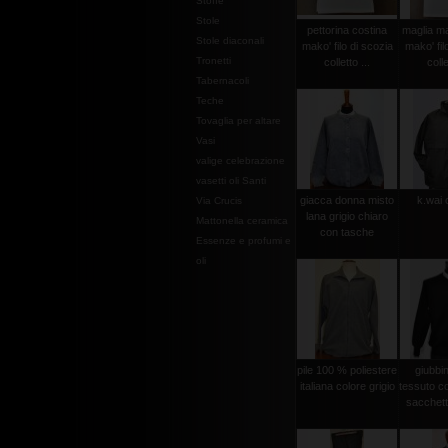
Stoffe
Stole
pettorina costina
maglia ma
Stole diaconali
mako' filo di scozia
mako' fil
Tronetti
colletto ...
colle
Tabernacoli
Teche
Tovaglia per altare
Vasi
valige celebrazione
vasetti oli Santi
giacca donna misto
k.wai 
Via Crucis
lana grigio chiaro
Mattonella ceramica
con tasche
Essenze e profumi e
oli
pile 100 % poliestere
giubbi
italiana colore grigio
tessuto c
sacchetto