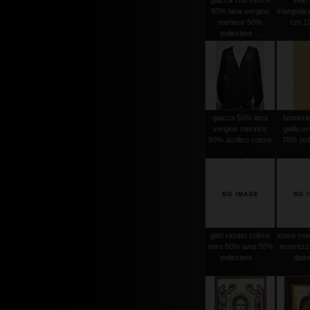
giacca con trecce
velo 
50% lana vergine
triangola
merinos 50%
cm.12
poliestere ...
giacca 50% lana
broderi
vergine merinos
giallo o
50% acrilico colore
78% poli
...
gilet rasato colore
icona mad
nero 50% lana 50%
tenerezz
poliestere ...
dipint