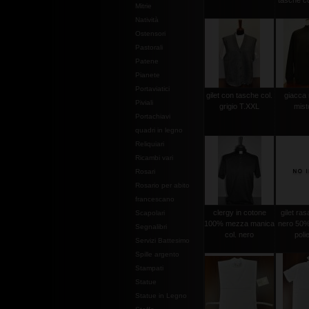
tasche co
Mitrie
Natività
Ostensori
Pastorali
Patene
Pianete
Portaviatici
gilet con tasche col.
giacca
Piviali
grigio T.XXL
mist
Portachiavi
quadri in legno
Reliquiari
Ricambi vari
Rosari
Rosario per abito
francescano
clergy in cotone
gilet ras
Scapolari
100% mezza manica
nero 50%
Segnalibri
col. nero
poli
Servizi Battesimo
Spille argento
Stampati
Statue
Statue in Legno