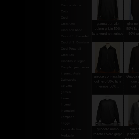
Corone statue
Cotte
Croci
giacca con zip
gilet co
Croci Astili
colore grigio 50%
50% lan
Croci con base
lana vergine merinos
50% po
Croci di S. Benedetto
...
Croci di S. Damiano
Croci Pettorali
Croci Tau
Crocifissi in legno
Completi per messa
in punto Assisi
giacca con tasche
Giacca m
Dalmatiche
col.nero 50% lana
con 
Ex Voto
merinos 50%...
col.
gemelli
Icone
Incensi
Incensieri
Lampade
Leggii
girocollo uomo
giacc
Legno di olivo
rasato colore grigio
p.stoffa
Medaglie