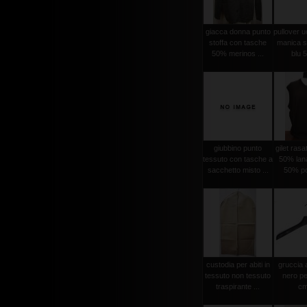
giacca donna punto
pullover 
stoffa con tasche
manica se
50% merinos ...
blu 5
giubbino punto
gilet ras
tessuto con tasche a
50% lan
sacchetto misto ...
50% po
custodia per abiti in
gruccia 
tessuto non tessuto
nero pe
traspirante ...
cm