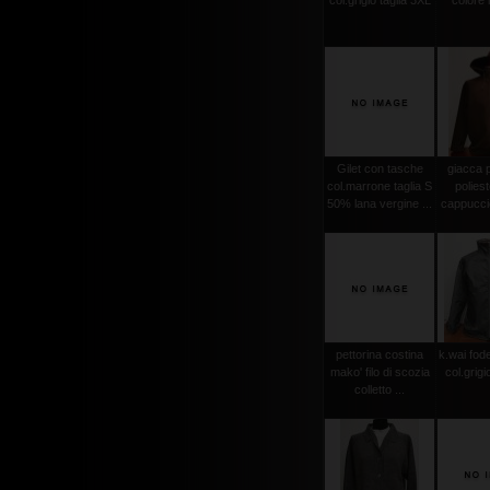
col.grigio taglia 3XL
colore
Gilet con tasche
giacca 
col.marrone taglia S
polies
50% lana vergine ...
cappuccio
pettorina costina
k.wai fode
mako' filo di scozia
col.grigi
colletto ...