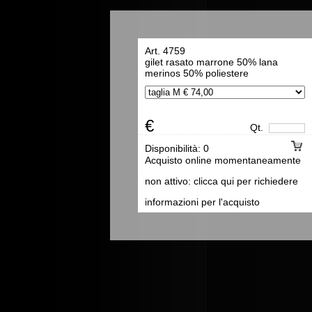
Art. 4759
gilet rasato marrone 50% lana
merinos 50% poliestere
€
Qt.
Disponibilità:
0
Acquisto online momentaneamente
non attivo: clicca qui per richiedere
informazioni per l'acquisto