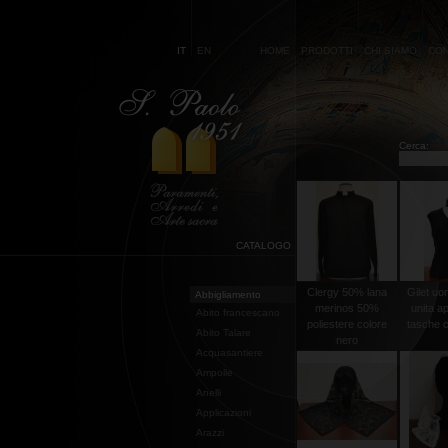
IT
EN
HOME
PRODOTTI
CHI SIAMO
CON
Cerca:
CATALOGO
Clergy 50% lana
Gilet uo
Abbigliamento
merinos 50%
unita a
Abito francescano
poliestere colore
tasche co
Abito Talare
nero
Acquasantiere
Ampolle
Anelli
Applicazioni
Arazzi