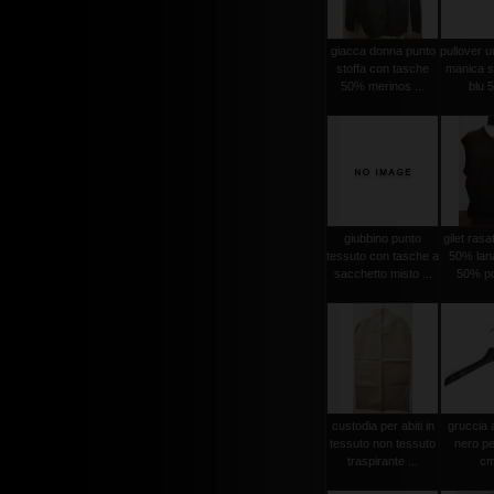
giacca donna punto
pullover 
stoffa con tasche
manica se
50% merinos ...
blu 5
giubbino punto
gilet ras
tessuto con tasche a
50% lan
sacchetto misto ...
50% po
custodia per abiti in
gruccia 
tessuto non tessuto
nero pe
traspirante ...
cm