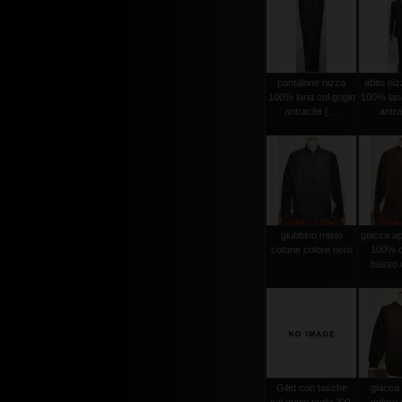
pantalone nizza
abito niz
100% lana col.grigio
100% lana
antracite ( ...
antrac
giubbino misto
giacca ape
cotone colore nero
100% c
basso c
Gilet con tasche
giacca