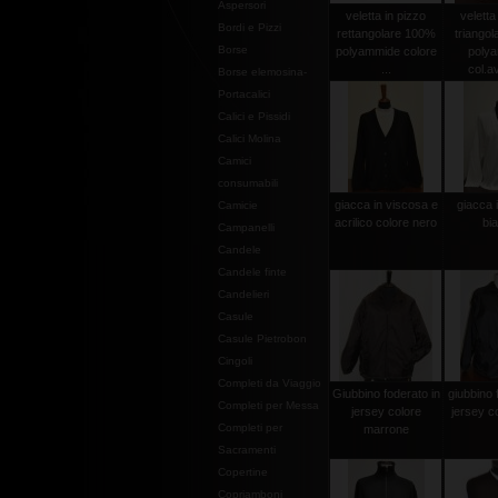
Aspersori
veletta in pizzo
veletta
Bordi e Pizzi
rettangolare 100%
triango
Borse
polyammide colore
poly
...
col.av
Borse elemosina-
Portacalici
Calici e Pissidi
Calici Molina
Camici
consumabili
giacca in viscosa e
giacca 
Camicie
acrilico colore nero
bi
Campanelli
Candele
Candele finte
Candelieri
Casule
Casule Pietrobon
Cingoli
Completi da Viaggio
Giubbino foderato in
giubbino 
Completi per Messa
jersey colore
jersey c
Completi per
marrone
Sacramenti
Copertine
Copriamboni