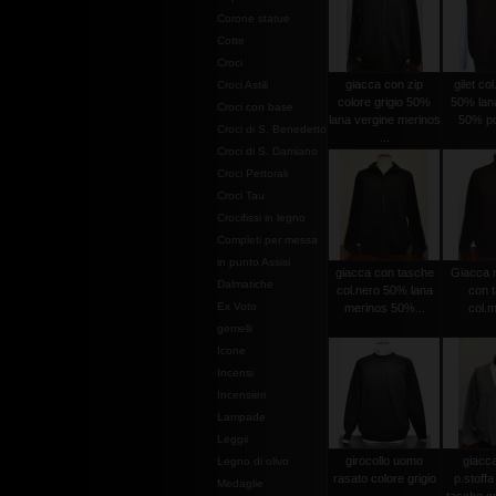
Corone statue
Cotte
Croci
giacca con zip
gilet co
Croci Astili
colore grigio 50%
50% lan
Croci con base
lana vergine merinos
50% po
Croci di S. Benedetto
...
Croci di S. Damiano
Croci Pettorali
Croci Tau
Crocifissi in legno
Completi per messa
in punto Assisi
giacca con tasche
Giacca m
Dalmatiche
col.nero 50% lana
con 
Ex Voto
merinos 50%...
col.
gemelli
Icone
Incensi
Incensieri
Lampade
Leggii
girocollo uomo
giacc
Legno di olivo
rasato colore grigio
p.stoffa
Medaglie