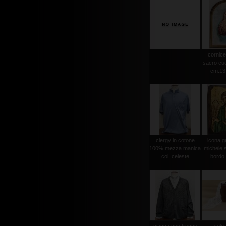
cornice
sacro cuo
cm.13,
clergy in cotone
icona g
100% mezza manica
michele s
col. celeste
bordo 