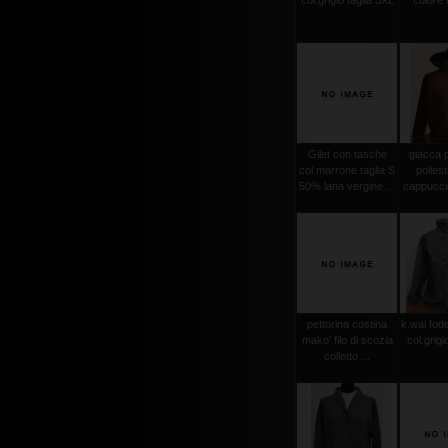
col.grigio taglia 3XL
colore
Gilet con tasche
giacca 
col.marrone taglia S
polies
50% lana vergine ...
cappuccio
pettorina costina
k.wai fode
mako' filo di scozia
col.grigi
colletto ...