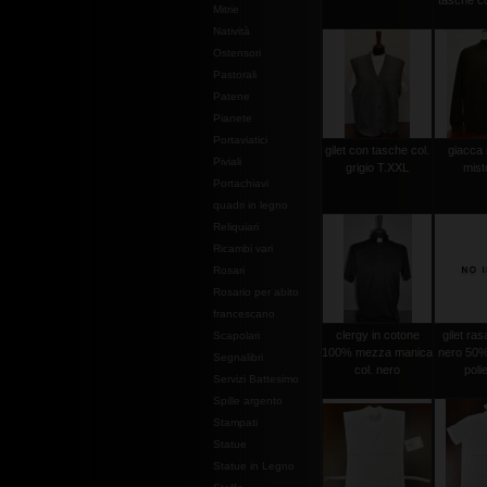
tasche co
Mitrie
Natività
Ostensori
Pastorali
Patene
Pianete
Portaviatici
gilet con tasche col.
giacca
Piviali
grigio T.XXL
mist
Portachiavi
quadri in legno
Reliquiari
Ricambi vari
Rosari
Rosario per abito
francescano
clergy in cotone
gilet ras
Scapolari
100% mezza manica
nero 50%
Segnalibri
col. nero
poli
Servizi Battesimo
Spille argento
Stampati
Statue
Statue in Legno