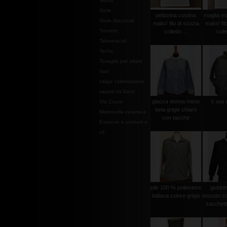
Stoffe
Stole
pettorina costina
maglia ma
Stole diaconali
mako' filo di scozia
mako' fil
Tronetti
colletto ...
colle
Tabernacoli
Teche
Tovaglia per altare
Vasi
valige celebrazione
vasetti oli Santi
giacca donna misto
k.wai 
Via Crucis
lana grigio chiaro
Mattonella ceramica
con tasche
Essenze e profumi e
oli
pile 100 % poliestere
giubbi
italiana colore grigio
tessuto c
sacchetto