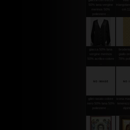
giacca con trecce
velo 
50% lana vergine
triangola
merinos 50%
cm.12
poliestere ...
giacca 50% lana
broderi
vergine merinos
giallo o
50% acrilico colore
78% poli
...
gilet rasato colore
icona mad
nero 50% lana 50%
tenerezz
poliestere ...
dipint