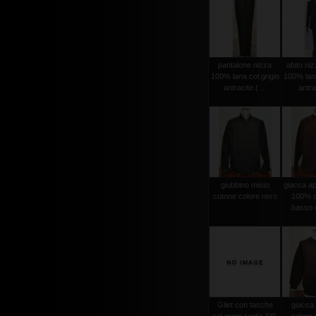
pantalone nizza
abito niz
100% lana col.grigio
100% lana
antracite ( ...
antrac
giubbino misto
giacca ape
cotone colore nero
100% c
basso c
Gilet con tasche
giacca