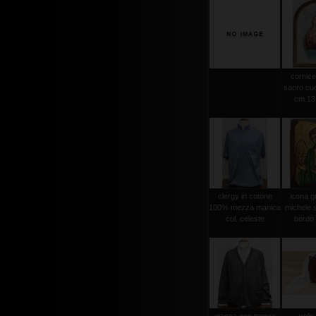
cornice
sacro cuo
cm.13,
clergy in cotone
icona g
100% mezza manica
michele s
col. celeste
bordo 