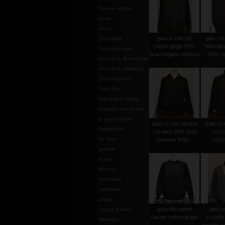
Corone statue
Cotte
Croci
giacca con zip
gilet co
Croci Astili
colore grigio 50%
50% lan
Croci con base
lana vergine merinos
50% po
Croci di S. Benedetto
...
Croci di S. Damiano
Croci Pettorali
Croci Tau
Crocifissi in legno
Completi per messa
in punto Assisi
giacca con tasche
Giacca m
Dalmatiche
col.nero 50% lana
con 
Ex Voto
merinos 50%...
col.
gemelli
Icone
Incensi
Incensieri
Lampade
Leggii
girocollo uomo
giacc
Legno di olivo
rasato colore grigio
p.stoffa
Medaglie