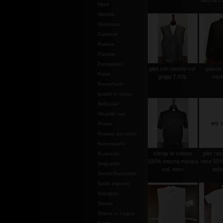
tasche co
Mitrie
Natività
Ostensori
Pastorali
Patene
Pianete
Portaviatici
gilet con tasche col.
giacca
Piviali
grigio T.XXL
mist
Portachiavi
quadri in legno
Reliquiari
Ricambi vari
Rosari
Rosario per abito
francescano
clergy in cotone
gilet ras
Scapolari
100% mezza manica
nero 50%
Segnalibri
col. nero
poli
Servizi Battesimo
Spille argento
Stampati
Statue
Statue in Legno