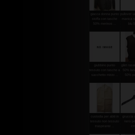
giacca donna punto
pullover 
stoffa con tasche
manica se
50% merinos ...
blu 5
giubbino punto
gilet ras
tessuto con tasche a
50% lan
sacchetto misto ...
50% po
custodia per abiti in
gruccia 
tessuto non tessuto
nero pe
traspirante ...
cm