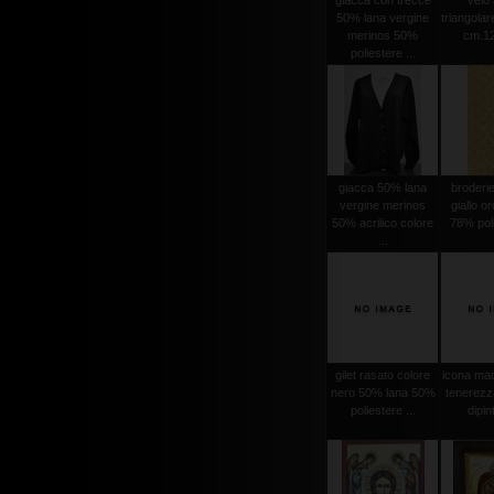
giacca con trecce
velo 
50% lana vergine
triangola
merinos 50%
cm.12
poliestere ...
giacca 50% lana
broderi
vergine merinos
giallo o
50% acrilico colore
78% poli
...
gilet rasato colore
icona mad
nero 50% lana 50%
tenerezz
poliestere ...
dipint