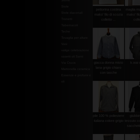
Stoffe
Stole
pettorina costina
maglia ma
Stole diaconali
mako' filo di scozia
mako' fil
Tronetti
colletto ...
colle
Tabernacoli
Teche
Tovaglia per altare
Vasi
valige celebrazione
vasetti oli Santi
giacca donna misto
k.wai 
Via Crucis
lana grigio chiaro
Mattonella ceramica
con tasche
Essenze e profumi e
oli
pile 100 % poliestere
giubbi
italiana colore grigio
tessuto c
sacchetto