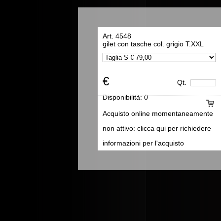
Art. 4548
gilet con tasche col. grigio T.XXL
€
Qt.
Disponibilità:
0
Acquisto online momentaneamente
non attivo: clicca qui per richiedere
informazioni per l'acquisto