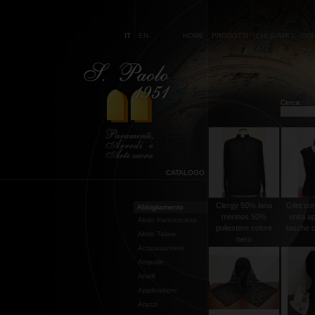
IT
EN
HOME
PRODOTTI
CHI SIAMO
CON
Cerca:
CATALOGO
Clergy 50% lana
Gilet uo
Abbigliamento
merinos 50%
unita a
Abito francescano
poliestere colore
tasche co
Abito Talare
nero
Acquasantiere
Ampolle
Anelli
Applicazioni
Arazzi