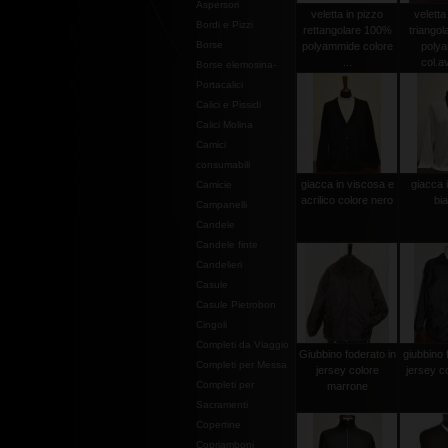
Aspersori
veletta in pizzo
veletta
Bordi e Pizzi
rettangolare 100%
triango
Borse
polyammide colore
poly
...
col.av
Borse elemosina-
Portacalici
Calici e Pissidi
Calici Molina
Camici
consumabili
giacca in viscosa e
giacca 
Camicie
acrilico colore nero
bi
Campanelli
Candele
Candele finte
Candelieri
Casule
Casule Pietrobon
Cingoli
Completi da Viaggio
Giubbino foderato in
giubbino 
Completi per Messa
jersey colore
jersey c
Completi per
marrone
Sacramenti
Copertine
Copriamboni