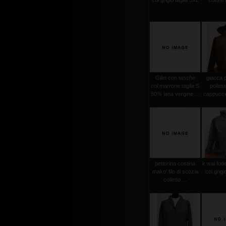
col.grigio taglia 3XL
colore
Gilet con tasche
giacca 
col.marrone taglia S
polies
50% lana vergine ...
cappuccio
pettorina costina
k.wai fode
mako' filo di scozia
col.grigi
colletto ...