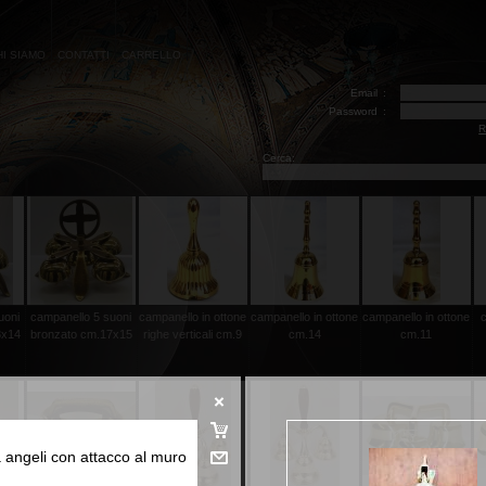
HI SIAMO
CONTATTI
CARRELLO
Email
:
Password
:
R
Cerca:
uoni
campanello 5 suoni
campanello in ottone
campanello in ottone
campanello in ottone
3x14
bronzato cm.17x15
righe verticali cm.9
cm.14
cm.11
angeli con attacco al muro