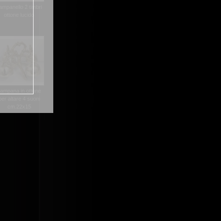
ampanello 2 timbri
ottone lucido
ampana in ottone
per altare 4 suoni
cm.22x15