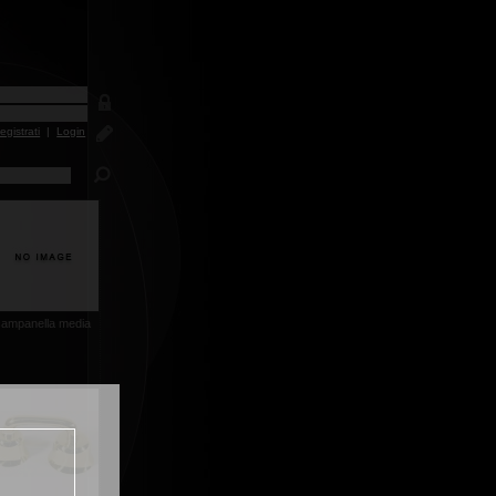
egistrati
|
Login
campanella media