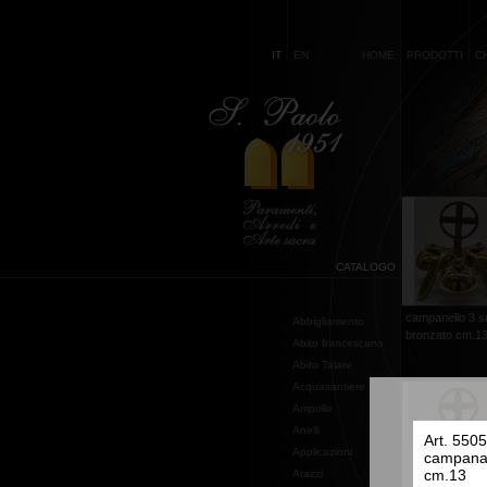
IT
EN
HOME
PRODOTTI
C
CATALOGO
campanello 3 s
Abbigliamento
bronzato cm.1
Abito francescano
Abito Talare
Acquasantiere
Ampolle
Anelli
Art. 5505
Applicazioni
campana 
cm.13
Arazzi