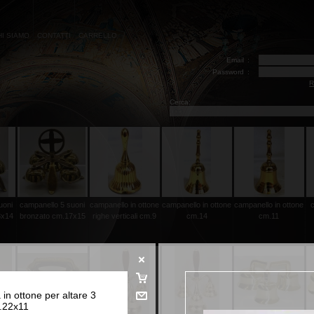
HI SIAMO
CONTATTI
CARRELLO
Email
:
Password
:
R
Cerca:
uoni
campanello 5 suoni
campanello in ottone
campanello in ottone
campanello in ottone
3x14
bronzato cm.17x15
righe verticali cm.9
cm.14
cm.11
in ottone per altare 3
.22x11