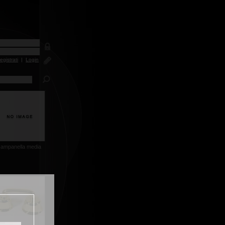
egistrati
|
Login
campanella media