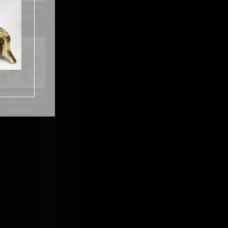
ampanello 2 timbri
ottone lucido
ampana in ottone
per altare 4 suoni
cm.22x15