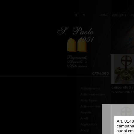
IT
EN
HOME
PRODOTTI
C
CATALOGO
campanello 3 s
Abbigliamento
bronzato cm.1
Abito francescano
Abito Talare
Acquasantiere
Ampolle
Anelli
Art. 0148
Applicazioni
campana 
suoni cm
Arazzi