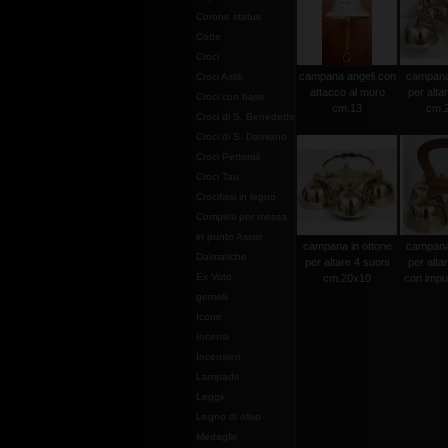
Corone statue
Cotte
Croci
campana angeli con
campana 
Croci Astili
attacco al muro
per alta
Croci con base
cm.13
cm.
Croci di S. Benedetto
Croci di S. Damiano
Croci Pettorali
Croci Tau
Crocifissi in legno
Completi per messa
in punto Assisi
campana in ottone
campana 
Dalmatiche
per altare 4 suoni
per alta
Ex Voto
cm.20x10
con impug
gemelli
Icone
Incensi
Incensieri
Lampade
Leggii
Legno di olivo
Medaglie