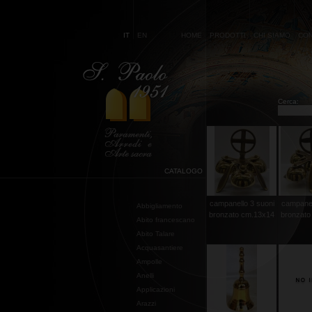
IT
EN
HOME
PRODOTTI
CHI SIAMO
CON
Cerca:
CATALOGO
campanello 3 suoni
campanel
Abbigliamento
bronzato cm.13x14
bronzato
Abito francescano
Abito Talare
Acquasantiere
Ampolle
Anelli
Applicazioni
Arazzi