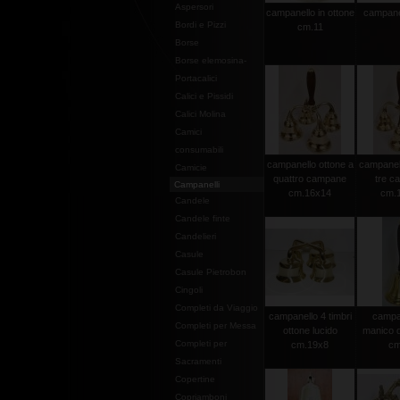
Aspersori
campanello in ottone
campane
Bordi e Pizzi
cm.11
Borse
Borse elemosina-
Portacalici
Calici e Pissidi
Calici Molina
Camici
consumabili
campanello ottone a
campanell
Camicie
quattro campane
tre c
Campanelli
cm.16x14
cm.
Candele
Candele finte
Candelieri
Casule
Casule Pietrobon
Cingoli
Completi da Viaggio
campanello 4 timbri
campa
Completi per Messa
ottone lucido
manico d
Completi per
cm.19x8
cm
Sacramenti
Copertine
Copriamboni