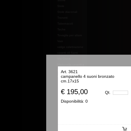
Stoffe
Stole
Stole diaconali
Tronetti
Tabernacoli
Teche
Tovaglia per altare
Vasi
valige celebrazione
vasetti oli Santi
Via Crucis
Mattonella ceramica
Essenze e profumi e
Art. 3621
campanello 4 suoni bronzato
oli
cm.17x15
€ 195,00
Qt.
Disponibilità:
0