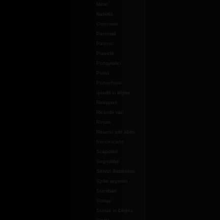
Mitrie
Natività
Ostensori
Pastorali
Patene
Pianete
Portaviatici
Piviali
Portachiavi
quadri in legno
Reliquiari
Ricambi vari
Rosari
Rosario per abito
francescano
Scapolari
Segnalibri
Servizi Battesimo
Spille argento
Stampati
Statue
Statue in Legno