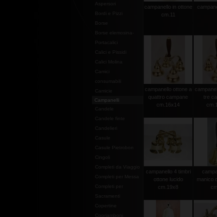
Aspersori
campanello in ottone
campane
Bordi e Pizzi
cm.11
Borse
Borse elemosina-
Portacalici
Calici e Pissidi
Calici Molina
Camici
consumabili
campanello ottone a
campanell
Camicie
quattro campane
tre c
Campanelli
cm.16x14
cm.
Candele
Candele finte
Candelieri
Casule
Casule Pietrobon
Cingoli
Completi da Viaggio
campanello 4 timbri
campa
Completi per Messa
ottone lucido
manico d
Completi per
cm.19x8
cm
Sacramenti
Copertine
Copriamboni