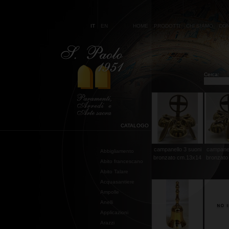
IT
EN
HOME
PRODOTTI
CHI SIAMO
CON
Cerca:
CATALOGO
campanello 3 suoni
campanel
Abbigliamento
bronzato cm.13x14
bronzato
Abito francescano
Abito Talare
Acquasantiere
Ampolle
Anelli
Applicazioni
Arazzi