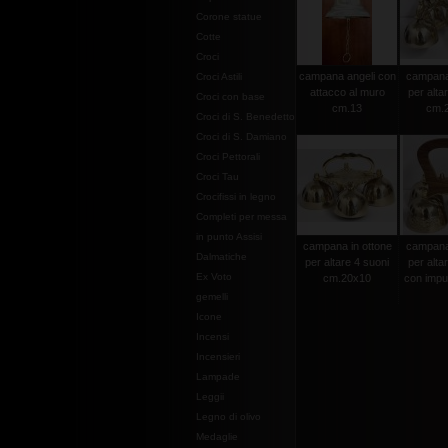
Corone statue
Cotte
Croci
campana angeli con
campana 
Croci Astili
attacco al muro
per alta
Croci con base
cm.13
cm.
Croci di S. Benedetto
Croci di S. Damiano
Croci Pettorali
Croci Tau
Crocifissi in legno
Completi per messa
in punto Assisi
campana in ottone
campana 
Dalmatiche
per altare 4 suoni
per alta
Ex Voto
cm.20x10
con impug
gemelli
Icone
Incensi
Incensieri
Lampade
Leggii
Legno di olivo
Medaglie