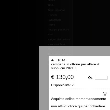
Stoffe
Stole
Stole diaconali
Tronetti
Tabernacoli
Teche
Tovaglia per altare
Vasi
valige celebrazione
vasetti oli Santi
Via Crucis
Mattonella ceramica
Essenze e profumi e
Art. 1014
campana in ottone per altare 4
oli
suoni cm.20x10
€ 130,00
Qt.
Disponibilità:
2
Acquisto online momentaneamente
non attivo: clicca qui per richiedere