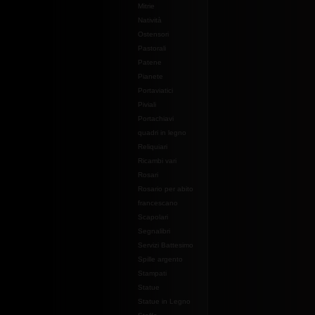
Mitrie
Natività
Ostensori
Pastorali
Patene
Pianete
Portaviatici
Piviali
Portachiavi
quadri in legno
Reliquiari
Ricambi vari
Rosari
Rosario per abito
francescano
Scapolari
Segnalibri
Servizi Battesimo
Spille argento
Stampati
Statue
Statue in Legno