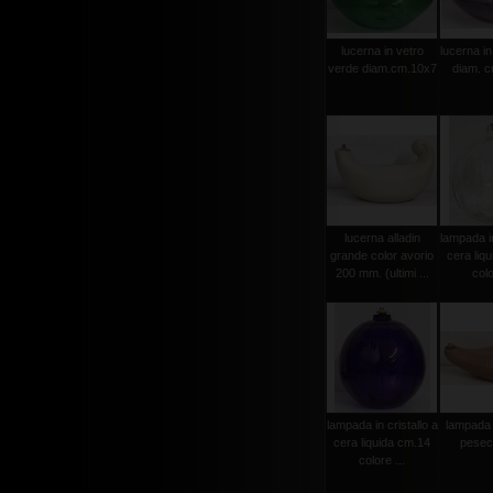
lucerna in vetro
lucerna in
verde diam.cm.10x7
diam. 
lucerna alladin
lampada in
grande color avorio
cera liq
200 mm. (ultimi ...
colo
lampada in cristallo a
lampada 
cera liquida cm.14
pesec
colore ...