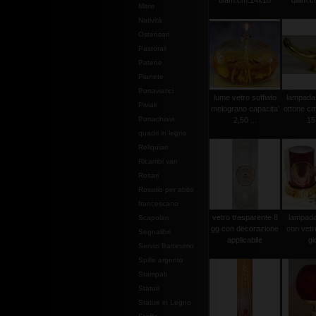
diam.cm.14x10
diam.c
Mitrie
Natività
Ostensori
Pastorali
Patene
Pianete
Portaviatici
lume vetro soffiato
lampada 
Piviali
melograno capacita'
ottone cm
Portachiavi
2,50 ...
15
quadri in legno
Reliquiari
Ricambi vari
Rosari
Rosario per abito
francescano
vetro trasparente 8
lampada 
Scapolari
gg con decorazione
con vetr
Segnalibri
applicabile
gi
Servizi Battesimo
Spille argento
Stampati
Statue
Statue in Legno