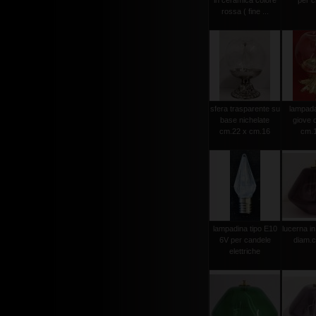
in ceramica colore
per ci
rossa ( fine ...
sfera trasparente su
lampada 
base nichelate
giove 
cm.22 x cm.16
cm.
lampadina tipo E10
lucerna in
6V per candele
diam.
elettriche