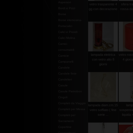
Aspersori
vetro trasparente 4
sfera tr
Bordi e Pizzi
gg con decorazione
rossa di
Borse
Borse elemosina-
Portacalici
Calici e Pissidi
Calici Molina
Camici
consumabili
lampada elettrica
vetro ross
Camicie
con vetro alto 8
4 giorn
Campanelli
giorni
Candele
Candele finte
Candelieri
Casule
Casule Pietrobon
Cingoli
Completi da Viaggio
lampada diam.cm.15
lamp
Completi per Messa
vetro soffiato ( fine
sospensi
serie ...
liquida 
Completi per
Sacramenti
Copertine
Copriamboni