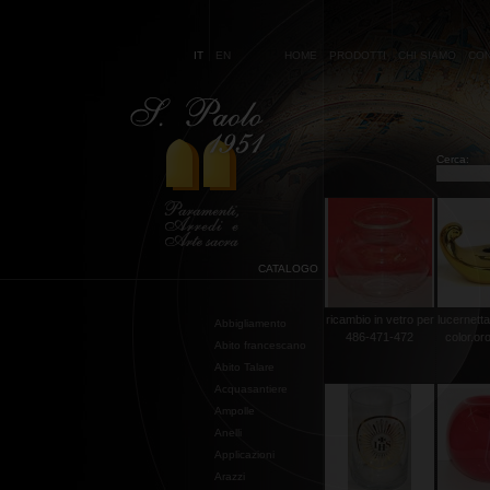
IT
EN
HOME
PRODOTTI
CHI SIAMO
CON
Cerca:
CATALOGO
ricambio in vetro per
lucernetta
Abbigliamento
486-471-472
color.or
Abito francescano
Abito Talare
Acquasantiere
Ampolle
Anelli
Applicazioni
Arazzi