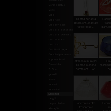
Corone statue
Cotte
Croci
lucerna per cera
lucerna
Croci Astili
liquida cm.20 dorata
trasp
Croci con base
vetro rosso ...
diam.cm
Croci di S. Benedetto
Croci di S. Damiano
Croci Pettorali
Croci Tau
Crocifissi in legno
Completi per messa
in punto Assisi
attacco a muro per
lume
Dalmatiche
lucerne in ottone
galleggia
dorato cm.21x20
col
Ex Voto
gemelli
Icone
Incensi
Incensieri
Lampade
Leggii
lucerna in vetro
lucerna
Legno di olivo
trasparente
ro
Medaglie