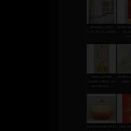
lampada a muro
lumino fi
h.cm.24 col. argento
da ap
cm.
lume a goccia
cipollina 
cristallo soffiato con
gigler
decorazione ...
lucerna tonda cm.12
vetro pa