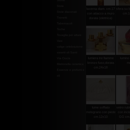
Stoffe
Stole
lucerna diam. cm.17
sfera su 
Stole diaconali
con attacco a muro
cm.1
Tronetti
dorata (elettrica)
Tabernacoli
Teche
Tovaglia per altare
Vasi
valige celebrazione
vasetti oli Santi
lumiera tre fiamme
lumino 
Via Crucis
bronzo fuso,dorata
m
Mattonella ceramica
cm.24x18
Essenze e profumi e
oli
lume soffiato
vetro rubi
melograno con piede
con incis
cm.12x10
GG cm.