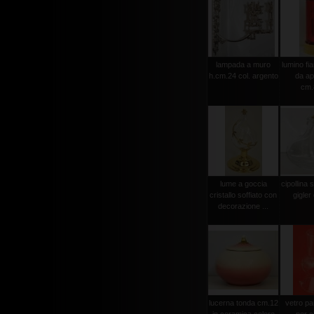
lampada a muro
lumino fi
h.cm.24 col. argento
da ap
cm.
lume a goccia
cipollina 
cristallo soffiato con
gigler
decorazione ...
lucerna tonda cm.12
vetro pa