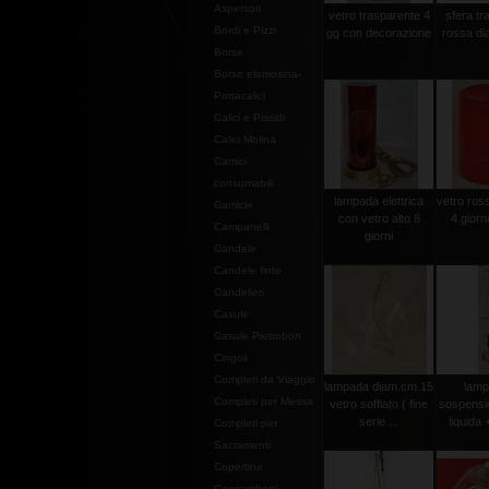
Aspersori
vetro trasparente 4
sfera tr
Bordi e Pizzi
gg con decorazione
rossa di
Borse
Borse elemosina-
Portacalici
Calici e Pissidi
Calici Molina
Camici
consumabili
lampada elettrica
vetro ross
Camicie
con vetro alto 8
4 giorn
Campanelli
giorni
Candele
Candele finte
Candelieri
Casule
Casule Pietrobon
Cingoli
Completi da Viaggio
lampada diam.cm.15
lamp
Completi per Messa
vetro soffiato ( fine
sospensi
serie ...
liquida 
Completi per
Sacramenti
Copertine
Copriamboni