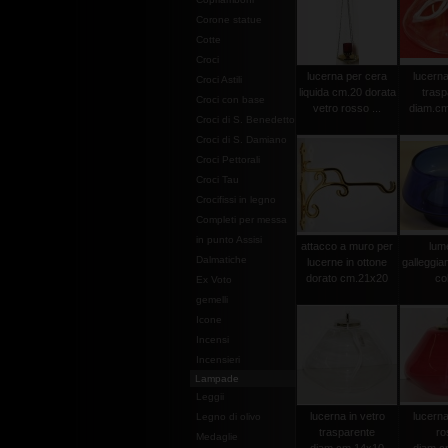
Corone statue
Cotte
Croci
lucerna per cera
lucerna
Croci Astili
liquida cm.20 dorata
trasp
Croci con base
vetro rosso ...
diam.cm
Croci di S. Benedetto
Croci di S. Damiano
Croci Pettorali
Croci Tau
Crocifissi in legno
Completi per messa
in punto Assisi
attacco a muro per
lume
Dalmatiche
lucerne in ottone
galleggia
dorato cm.21x20
col
Ex Voto
gemelli
Icone
Incensi
Incensieri
Lampade
Leggii
lucerna in vetro
lucerna
Legno di olivo
trasparente
ro
Medaglie