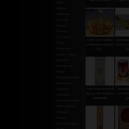
diam.cm.14x10
diam.c
Mitrie
Natività
Ostensori
Pastorali
Patene
Pianete
Portaviatici
lume vetro soffiato
lampada 
Piviali
melograno capacita'
ottone cm
Portachiavi
2,50 ...
15
quadri in legno
Reliquiari
Ricambi vari
Rosari
Rosario per abito
francescano
vetro trasparente 8
lampada 
Scapolari
gg con decorazione
con vetr
Segnalibri
applicabile
gi
Servizi Battesimo
Spille argento
Stampati
Statue
Statue in Legno