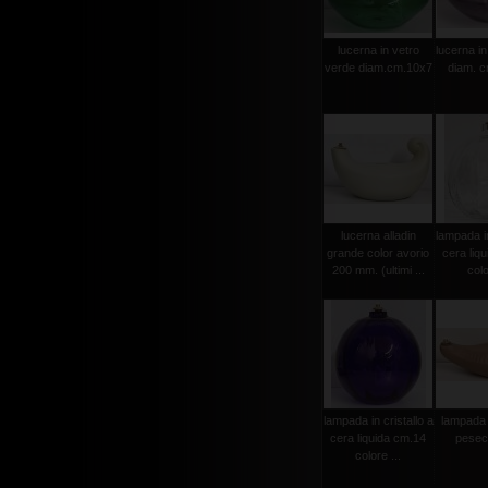
lucerna in vetro
lucerna in
verde diam.cm.10x7
diam. 
lucerna alladin
lampada in
grande color avorio
cera liq
200 mm. (ultimi ...
colo
lampada in cristallo a
lampada 
cera liquida cm.14
pesec
colore ...