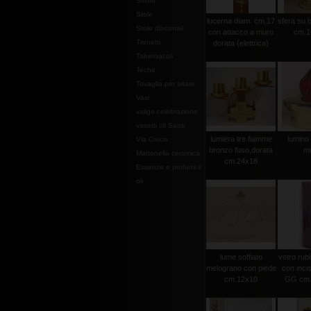
Stoffe
Stole
lucerna diam. cm.17
sfera su 
Stole diaconali
con attacco a muro
cm.1
Tronetti
dorata (elettrica)
Tabernacoli
Teche
Tovaglia per altare
Vasi
valige celebrazione
vasetti oli Santi
lumiera tre fiamme
lumino 
Via Crucis
bronzo fuso,dorata
m
Mattonella ceramica
cm.24x18
Essenze e profumi e
oli
lume soffiato
vetro rubi
melograno con piede
con incis
cm.12x10
GG cm.