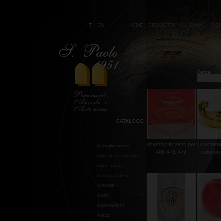
IT
EN
HOME
PRODOTTI
CHI SIAMO
CON
Cerca:
CATALOGO
ricambio in vetro per
lucernetta
Abbigliamento
486-471-472
color.or
Abito francescano
Abito Talare
Acquasantiere
Ampolle
Anelli
Applicazioni
Arazzi