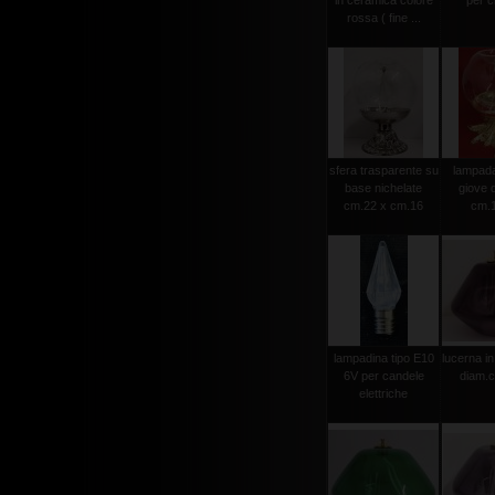
in ceramica colore
per ci
rossa ( fine ...
sfera trasparente su
lampada 
base nichelate
giove 
cm.22 x cm.16
cm.
lampadina tipo E10
lucerna in
6V per candele
diam.
elettriche