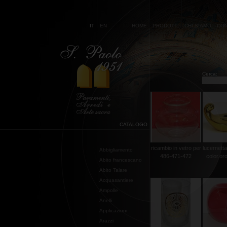
IT
EN
HOME
PRODOTTI
CHI SIAMO
CON
Cerca:
CATALOGO
ricambio in vetro per
lucernetta
Abbigliamento
486-471-472
color.or
Abito francescano
Abito Talare
Acquasantiere
Ampolle
Anelli
Applicazioni
Arazzi