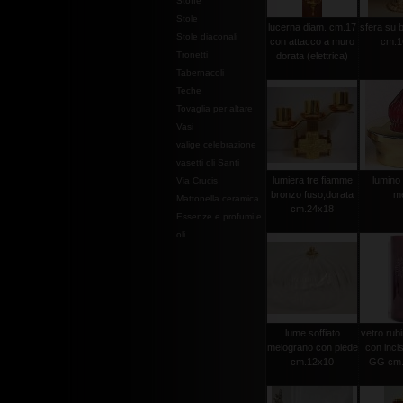
Stoffe
Stole
lucerna diam. cm.17
sfera su 
Stole diaconali
con attacco a muro
cm.1
Tronetti
dorata (elettrica)
Tabernacoli
Teche
Tovaglia per altare
Vasi
valige celebrazione
vasetti oli Santi
lumiera tre fiamme
lumino 
Via Crucis
bronzo fuso,dorata
m
Mattonella ceramica
cm.24x18
Essenze e profumi e
oli
lume soffiato
vetro rubi
melograno con piede
con incis
cm.12x10
GG cm.