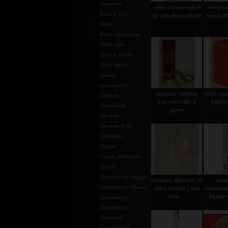
Aspersori
vetro trasparente 4
sfera tr
Bordi e Pizzi
gg con decorazione
rossa di
Borse
Borse elemosina-
Portacalici
Calici e Pissidi
Calici Molina
Camici
consumabili
lampada elettrica
vetro ross
Camicie
con vetro alto 8
4 giorn
Campanelli
giorni
Candele
Candele finte
Candelieri
Casule
Casule Pietrobon
Cingoli
Completi da Viaggio
lampada diam.cm.15
lamp
Completi per Messa
vetro soffiato ( fine
sospensi
serie ...
liquida 
Completi per
Sacramenti
Copertine
Copriamboni