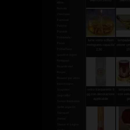
diam.cm.14x10
diam.c
Mitrie
Natività
Ostensori
Pastorali
Patene
Pianete
Portaviatici
lume vetro soffiato
lampada 
Piviali
melograno capacita'
ottone cm
Portachiavi
2,50 ...
15
quadri in legno
Reliquiari
Ricambi vari
Rosari
Rosario per abito
francescano
vetro trasparente 8
lampada 
Scapolari
gg con decorazione
con vetr
Segnalibri
applicabile
gi
Servizi Battesimo
Spille argento
Stampati
Statue
Statue in Legno