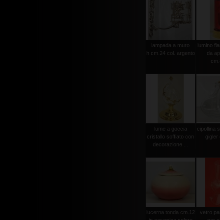
lampada a muro
lumino fi
h.cm.24 col. argento
da ap
cm.
lume a goccia
cipollina 
cristallo soffiato con
gigler
decorazione ...
lucerna tonda cm.12
vetro pa