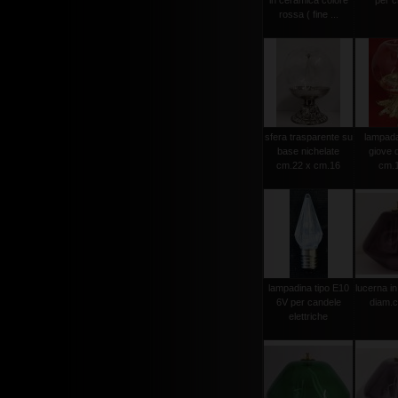
in ceramica colore
per ci
rossa ( fine ...
sfera trasparente su
lampada 
base nichelate
giove 
cm.22 x cm.16
cm.
lampadina tipo E10
lucerna in
6V per candele
diam.
elettriche