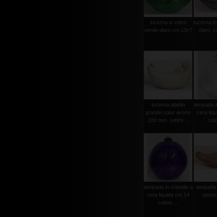
lucerna in vetro
lucerna in
verde diam.cm.10x7
diam. 
lucerna alladin
lampada in
grande color avorio
cera liq
200 mm. (ultimi ...
colo
lampada in cristallo a
lampada 
cera liquida cm.14
pesec
colore ...