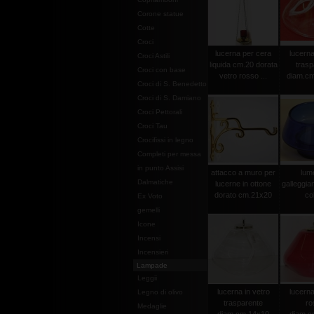
Corone statue
Cotte
Croci
lucerna per cera
lucerna
Croci Astili
liquida cm.20 dorata
trasp
Croci con base
vetro rosso ...
diam.cm
Croci di S. Benedetto
Croci di S. Damiano
Croci Pettorali
Croci Tau
Crocifissi in legno
Completi per messa
in punto Assisi
attacco a muro per
lume
Dalmatiche
lucerne in ottone
galleggia
dorato cm.21x20
col
Ex Voto
gemelli
Icone
Incensi
Incensieri
Lampade
Leggii
lucerna in vetro
lucerna
Legno di olivo
trasparente
ro
Medaglie