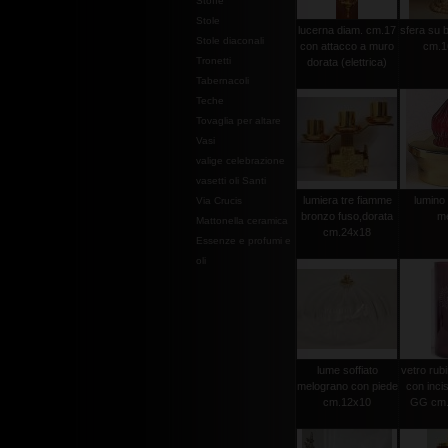
Stoffe
Stole
lucerna diam. cm.17
sfera su 
Stole diaconali
con attacco a muro
cm.1
Tronetti
dorata (elettrica)
Tabernacoli
Teche
Tovaglia per altare
Vasi
valige celebrazione
vasetti oli Santi
lumiera tre fiamme
lumino 
Via Crucis
bronzo fuso,dorata
m
Mattonella ceramica
cm.24x18
Essenze e profumi e
oli
lume soffiato
vetro rubi
melograno con piede
con incis
cm.12x10
GG cm.