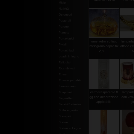
diam.cm.14x10
diam.c
Mitrie
Natività
Ostensori
Pastorali
Patene
Pianete
Portaviatici
lume vetro soffiato
lampada 
Piviali
melograno capacita'
ottone cm
Portachiavi
2,50 ...
15
quadri in legno
Reliquiari
Ricambi vari
Rosari
Rosario per abito
francescano
vetro trasparente 8
lampada 
Scapolari
gg con decorazione
con vetr
Segnalibri
applicabile
gi
Servizi Battesimo
Spille argento
Stampati
Statue
Statue in Legno