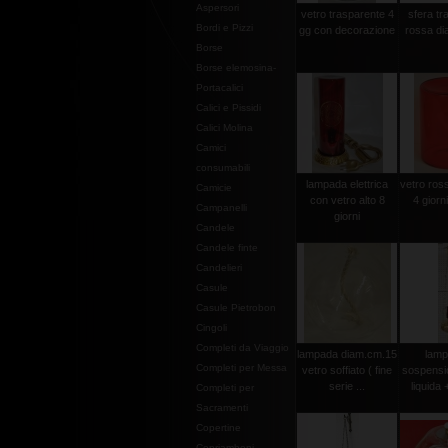
Aspersori
vetro trasparente 4
sfera tr
Bordi e Pizzi
gg con decorazione
rossa di
Borse
Borse elemosina-
Portacalici
Calici e Pissidi
Calici Molina
Camici
consumabili
lampada elettrica
vetro ross
Camicie
con vetro alto 8
4 giorn
Campanelli
giorni
Candele
Candele finte
Candelieri
Casule
Casule Pietrobon
Cingoli
Completi da Viaggio
lampada diam.cm.15
lamp
Completi per Messa
vetro soffiato ( fine
sospensi
serie ...
liquida 
Completi per
Sacramenti
Copertine
Copriamboni