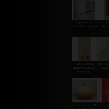
lampada a muro
lumino fi
h.cm.24 col. argento
da ap
cm.
lume a goccia
cipollina 
cristallo soffiato con
gigler
decorazione ...
lucerna tonda cm.12
vetro pa