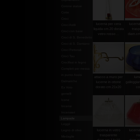
Corone statue
Cotte
Croci
lucerna per cera
lucerna
Croci Astili
liquida cm.20 dorata
trasp
Croci con base
vetro rosso ...
diam.cm
Croci di S. Benedetto
Croci di S. Damiano
Croci Pettorali
Croci Tau
Crocifissi in legno
Completi per messa
in punto Assisi
attacco a muro per
lume
Dalmatiche
lucerne in ottone
galleggia
dorato cm.21x20
col
Ex Voto
gemelli
Icone
Incensi
Incensieri
Lampade
Leggii
lucerna in vetro
lucerna
Legno di olivo
trasparente
ro
Medaglie