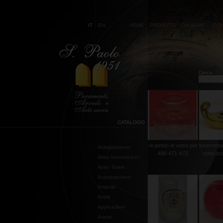
IT
EN
HOME
PRODOTTI
CHI SIAMO
CON
Cerca:
CATALOGO
ricambio in vetro per
lucernetta
Abbigliamento
486-471-472
color.or
Abito francescano
Abito Talare
Acquasantiere
Ampolle
Anelli
Applicazioni
Arazzi