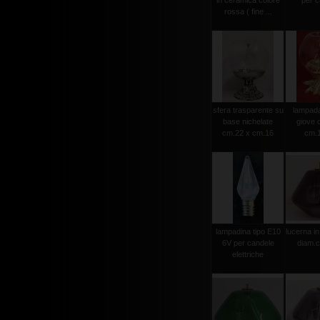
in ceramica colore
per ci
rossa ( fine ...
sfera trasparente su
lampada 
base nichelate
giove 
cm.22 x cm.16
cm.
lampadina tipo E10
lucerna in
6V per candele
diam.
elettriche