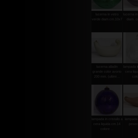
lucerna in vetro
lucerna in
verde diam.cm.10x7
diam. 
lucerna alladin
lampada in
grande color avorio
cera liq
200 mm. (ultimi ...
colo
lampada in cristallo a
lampada 
cera liquida cm.14
pesec
colore ...