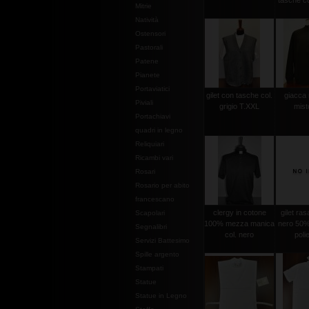
tasche co
Mitrie
Natività
Ostensori
Pastorali
Patene
Pianete
Portaviatici
gilet con tasche col.
giacca
Piviali
grigio T.XXL
mist
Portachiavi
quadri in legno
Reliquiari
Ricambi vari
Rosari
Rosario per abito
francescano
clergy in cotone
gilet ras
Scapolari
100% mezza manica
nero 50%
Segnalibri
col. nero
poli
Servizi Battesimo
Spille argento
Stampati
Statue
Statue in Legno