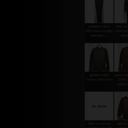
pantalone nizza
abito niz
100% lana col.grigio
100% lana
antracite ( ...
antrac
giubbino misto
giacca ape
cotone colore nero
100% c
basso c
Gilet con tasche
giacca