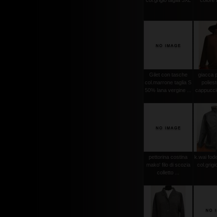
col.grigio taglia 3XL
colore
Gilet con tasche
giacca 
col.marrone taglia S
polies
50% lana vergine ...
cappuccio
pettorina costina
k.wai fode
mako' filo di scozia
col.grigi
colletto ...