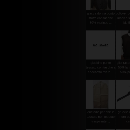
giacca donna punto
pullover 
stoffa con tasche
manica se
50% merinos ...
blu 5
giubbino punto
gilet ras
tessuto con tasche a
50% lan
sacchetto misto ...
50% po
custodia per abiti in
gruccia 
tessuto non tessuto
nero pe
traspirante ...
cm