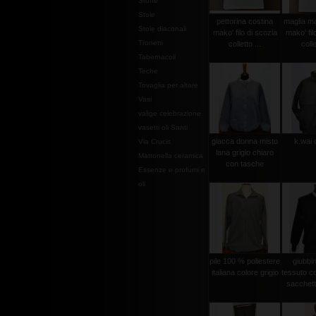
Stoffe
Stole
pettorina costina
maglia ma
Stole diaconali
mako' filo di scozia
mako' fil
Tronetti
colletto ...
colle
Tabernacoli
Teche
Tovaglia per altare
Vasi
valige celebrazione
vasetti oli Santi
giacca donna misto
k.wai 
Via Crucis
lana grigio chiaro
Mattonella ceramica
con tasche
Essenze e profumi e
oli
pile 100 % poliestere
giubbi
italiana colore grigio
tessuto c
sacchetto