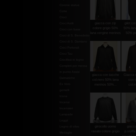
Corone statue
Cotte
Croci
giacca con zip
gilet co
Croci Astili
colore grigio 50%
50% lan
Croci con base
lana vergine merinos
50% po
Croci di S. Benedetto
...
Croci di S. Damiano
Croci Pettorali
Croci Tau
Crocifissi in legno
Completi per messa
in punto Assisi
giacca con tasche
Giacca m
Dalmatiche
col.nero 50% lana
con 
Ex Voto
merinos 50%...
col.
gemelli
Icone
Incensi
Incensieri
Lampade
Leggii
girocollo uomo
giacc
Legno di olivo
rasato colore grigio
p.stoffa
Medaglie