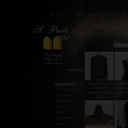
IT
EN
HOME
PRODOTTI
CHI SIAMO
CON
Cerca:
CATALOGO
Clergy 50% lana
Gilet uo
Abbigliamento
merinos 50%
unita a
Abito francescano
poliestere colore
tasche co
Abito Talare
nero
Acquasantiere
Ampolle
Anelli
Applicazioni
Arazzi