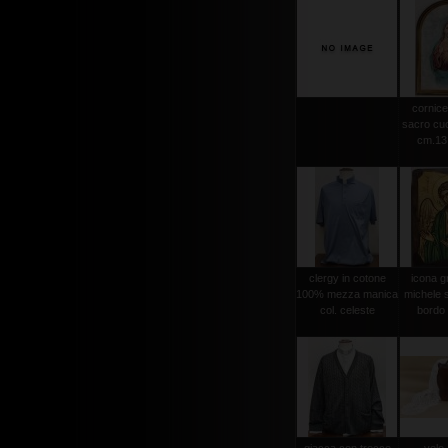
cornice
sacro cuo
cm.13,
clergy in cotone
icona g
100% mezza manica
michele s
col. celeste
bordo 