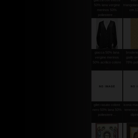
giacca con trecce
velo 
50% lana vergine
triangola
merinos 50%
cm.12
poliestere ...
giacca 50% lana
broderi
vergine merinos
giallo o
50% acrilico colore
78% poli
...
gilet rasato colore
icona mad
nero 50% lana 50%
tenerezz
poliestere ...
dipint