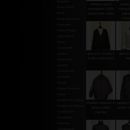
Aspersori
veletta in pizzo
veletta
Bordi e Pizzi
rettangolare 100%
triango
Borse
polyammide colore
poly
...
col.av
Borse elemosina-
Portacalici
Calici e Pissidi
Calici Molina
Camici
consumabili
giacca in viscosa e
giacca 
Camicie
acrilico colore nero
bi
Campanelli
Candele
Candele finte
Candelieri
Casule
Casule Pietrobon
Cingoli
Completi da Viaggio
Giubbino foderato in
giubbino 
Completi per Messa
jersey colore
jersey c
Completi per
marrone
Sacramenti
Copertine
Copriamboni