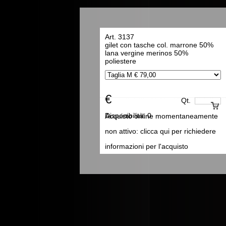
Art. 3137
gilet con tasche col. marrone 50%
lana vergine merinos 50%
poliestere
€
Qt.
Disponibilità:
0
Acquisto online momentaneamente
non attivo: clicca qui per richiedere
informazioni per l'acquisto