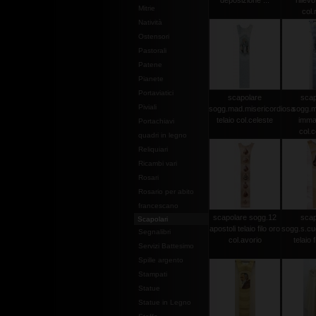
deposizione ...
rilievo
Mitrie
col.
Natività
Ostensori
Pastorali
Patene
Pianete
Portaviatici
scapolare
scap
Piviali
sogg.mad.misericordiosa
sogg.
telaio col.celeste
imma
Portachiavi
col.c
quadri in legno
Reliquiari
Ricambi vari
Rosari
Rosario per abito
francescano
scapolare sogg.12
scap
Scapolari
apostoli telaio filo oro
sogg.s.cu
Segnalibri
col.avorio
telaio f
Servizi Battesimo
Spille argento
Stampati
Statue
Statue in Legno