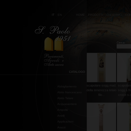
IT
EN
HOME
PRODOTTI
CHI SIAMO
CON
Cerca:
CATALOGO
scapolare sogg.mad.
scapolare
Abbigliamento
della tenerezza telaio
sogg.s.f
Abito francescano
filo...
croce s.d
Abito Talare
Acquasantiere
Ampolle
Anelli
Applicazioni
Arazzi