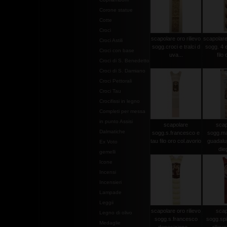
Corone statue
Cotte
Croci
scapolare oro rilievo
scapolare 
Croci Astili
sogg.croci e tralci d
sogg. 4 e
Croci con base
uva...
filo 
Croci di S. Benedetto
Croci di S. Damiano
Croci Pettorali
Croci Tau
Crocifissi in legno
Completi per messa
in punto Assisi
scapolare
scap
Dalmatiche
sogg.s.francesco e
sogg.ma
tau filo oro col.avorio
guadalu
Ex Voto
dieg
gemelli
Icone
Incensi
Incensieri
Lampade
Leggii
scapolare oro rilievo
scap
Legno di olivo
sogg.s.francesco
sogg.spi
Medaglie