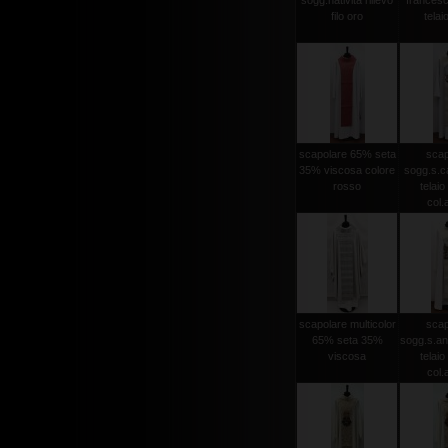
sogg.nativita rilievo
francesc
filo oro
telaio
scapolare 65% seta
scap
35% viscosa colore
sogg.s.ca
rosso
telaio 
col.
scapolare multicolor
scap
65% seta 35%
sogg.s.an
viscosa
telaio 
col.