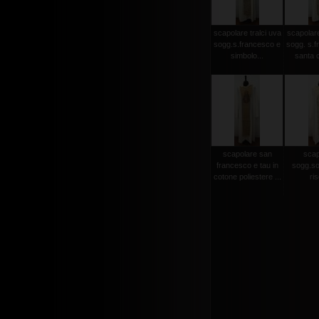
scapolare tralci uva
scapolare
sogg.s.francesco e
sogg. s.f
simbolo...
santa c
scapolare san
scap
francesco e tau in
sogg.so
cotone poliestere ...
ris