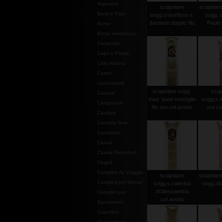
Aspersori
scapolare
scapolare
Bordi e Pizzi
sogg.crocefisso s.
sogg. 
damiano doppio filo
Paolo I
Borse
...
Borse elemosina-
Portacalici
Calici e Pissidi
Calici Molina
Camici
consumabili
scapolare sogg.
scap
Camicie
mad. buon consiglio
sogg.s.an
Campanelli
filo oro col.avorio
oro co
Candele
Candele finte
Candelieri
Casule
Casule Pietrobon
Cingoli
Completi da Viaggio
scapolare
scapolare 
Completi per Messa
sogg.s.caterina
sogg.dis
d\'alessandria
Completi per
col.avorio
Sacramenti
Copertine
Copriamboni