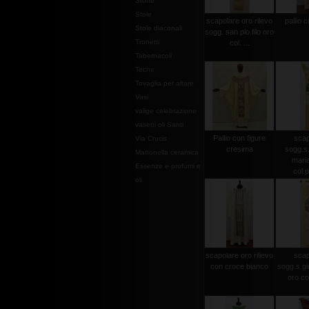
Stoffe
Stole
scapolare oro rilevo
pallio c
Stole diaconali
sogg. san pio filo oro
Tronetti
col. ...
Tabernacoli
Teche
Tovaglia per altare
Vasi
valige celebrazione
vasetti oli Santi
Pallio con figure
scap
Via Crucis
cresima
sogg.s.
Mattonella ceramica
maria
Essenze e profumi e
col.p
oli
scapolare oro rilievo
scap
con croce bianco
sogg.s.gi
oro co