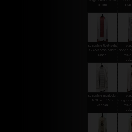
sogg.nativita rilievo
francesc
filo oro
telaio
scapolare 65% seta
scap
35% viscosa colore
sogg.s.ca
rosso
telaio 
col.
scapolare multicolor
scap
65% seta 35%
sogg.s.an
viscosa
telaio 
col.