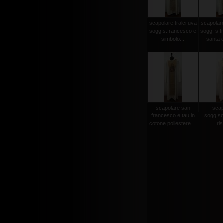
scapolare tralci uva
scapolare
sogg.s.francesco e
sogg. s.f
simbolo...
santa c
scapolare san
scap
francesco e tau in
sogg.so
cotone poliestere ...
ris