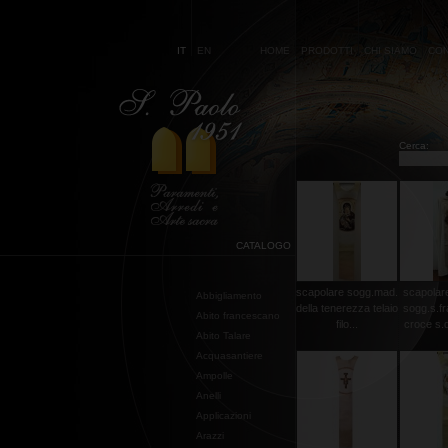
IT
EN
HOME
PRODOTTI
CHI SIAMO
CON
Cerca:
CATALOGO
scapolare sogg.mad.
scapolare
Abbigliamento
della tenerezza telaio
sogg.s.f
Abito francescano
filo...
croce s.d
Abito Talare
Acquasantiere
Ampolle
Anelli
Applicazioni
Arazzi