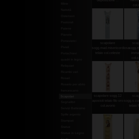
deposizione ...
rilievo
Mitrie
col.
Natività
Ostensori
Pastorali
Patene
Pianete
Portaviatici
scapolare
scap
Piviali
sogg.mad.misericordiosa
sogg.
telaio col.celeste
imma
Portachiavi
col.c
quadri in legno
Reliquiari
Ricambi vari
Rosari
Rosario per abito
francescano
scapolare sogg.12
scap
Scapolari
apostoli telaio filo oro
sogg.s.cu
Segnalibri
col.avorio
telaio f
Servizi Battesimo
Spille argento
Stampati
Statue
Statue in Legno