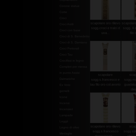
Corone statue
Cotte
Croci
scapolare oro rilievo
scapolare 
Croci Astili
sogg.croci e tralci d
sogg. 4 e
Croci con base
uva...
filo 
Croci di S. Benedetto
Croci di S. Damiano
Croci Pettorali
Croci Tau
Crocifissi in legno
Completi per messa
in punto Assisi
scapolare
scap
Dalmatiche
sogg.s.francesco e
sogg.ma
tau filo oro col.avorio
guadalu
Ex Voto
dieg
gemelli
Icone
Incensi
Incensieri
Lampade
Leggii
scapolare oro rilievo
scap
Legno di olivo
sogg.s.francesco
sogg.spi
Medaglie