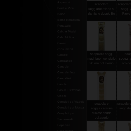
Aspersori
scapolare
scapolare
Bordi e Pizzi
sogg.crocefisso s.
sogg. 
damiano doppio filo
Paolo I
Borse
...
Borse elemosina-
Portacalici
Calici e Pissidi
Calici Molina
Camici
consumabili
scapolare sogg.
scap
Camicie
mad. buon consiglio
sogg.s.an
Campanelli
filo oro col.avorio
oro co
Candele
Candele finte
Candelieri
Casule
Casule Pietrobon
Cingoli
Completi da Viaggio
scapolare
scapolare 
Completi per Messa
sogg.s.caterina
sogg.dis
d\'alessandria
Completi per
col.avorio
Sacramenti
Copertine
Copriamboni