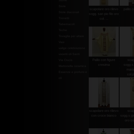
Stoffe
Stole
scapolare oro rilevo
pallio c
Stole diaconali
sogg. san pio filo oro
Tronetti
col. ...
Tabernacoli
Teche
Tovaglia per altare
Vasi
valige celebrazione
vasetti oli Santi
Pallio con figure
scap
Via Crucis
cresima
sogg.s.
Mattonella ceramica
maria
Essenze e profumi e
col.p
oli
scapolare oro rilievo
scap
con croce bianco
sogg.s.gi
oro co