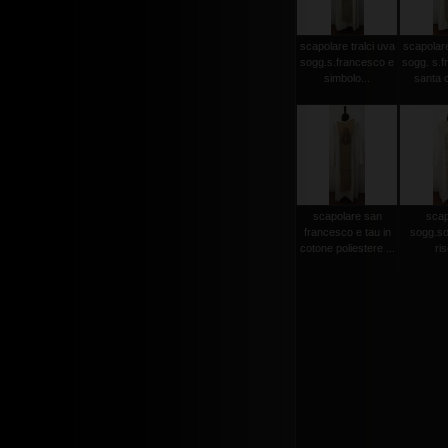
scapolare tralci uva
scapolare
sogg.s.francesco e
sogg. s.f
simbolo...
santa c
scapolare san
scap
francesco e tau in
sogg.so
cotone poliestere ...
ris