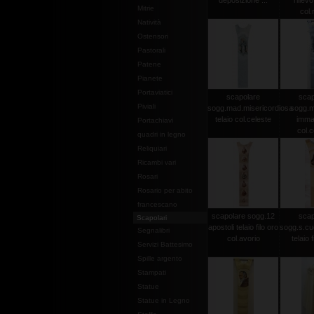
deposizione ...
rilievo
Mitrie
col.
Natività
Ostensori
Pastorali
Patene
Pianete
Portaviatici
scapolare
scap
Piviali
sogg.mad.misericordiosa
sogg.
telaio col.celeste
imma
Portachiavi
col.c
quadri in legno
Reliquiari
Ricambi vari
Rosari
Rosario per abito
francescano
scapolare sogg.12
scap
Scapolari
apostoli telaio filo oro
sogg.s.cu
Segnalibri
col.avorio
telaio f
Servizi Battesimo
Spille argento
Stampati
Statue
Statue in Legno