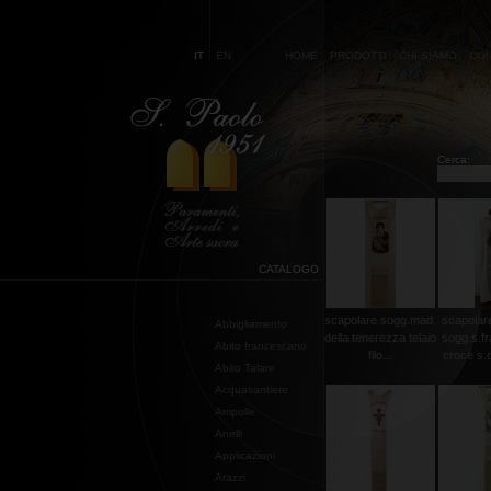
IT
EN
HOME
PRODOTTI
CHI SIAMO
CON
Cerca:
CATALOGO
scapolare sogg.mad.
scapolare
Abbigliamento
della tenerezza telaio
sogg.s.f
Abito francescano
filo...
croce s.d
Abito Talare
Acquasantiere
Ampolle
Anelli
Applicazioni
Arazzi