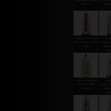
sogg.nativita rilievo
francesc
filo oro
telaio
scapolare 65% seta
scap
35% viscosa colore
sogg.s.ca
rosso
telaio 
col.
scapolare multicolor
scap
65% seta 35%
sogg.s.an
viscosa
telaio 
col.