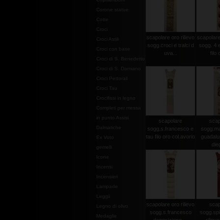
Corone statue
Cotte
Croci
scapolare oro rilievo
scapolare 
Croci Astili
sogg.croci e tralci d
sogg. 4 e
Croci con base
uva...
filo 
Croci di S. Benedetto
Croci di S. Damiano
Croci Pettorali
Croci Tau
Crocifissi in legno
Completi per messa
in punto Assisi
scapolare
scap
Dalmatiche
sogg.s.francesco e
sogg.ma
tau filo oro col.avorio
guadalu
Ex Voto
dieg
gemelli
Icone
Incensi
Incensieri
Lampade
Leggii
scapolare oro rilievo
scap
Legno di olivo
sogg.s.francesco
sogg.spi
Medaglie