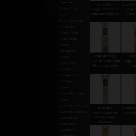
Aspersori
scapolare
scapolare
Bordi e Pizzi
sogg.crocefisso s.
sogg. 
damiano doppio filo
Paolo I
Borse
...
Borse elemosina-
Portacalici
Calici e Pissidi
Calici Molina
Camici
consumabili
scapolare sogg.
scap
Camicie
mad. buon consiglio
sogg.s.an
Campanelli
filo oro col.avorio
oro co
Candele
Candele finte
Candelieri
Casule
Casule Pietrobon
Cingoli
Completi da Viaggio
scapolare
scapolare 
Completi per Messa
sogg.s.caterina
sogg.dis
d\'alessandria
Completi per
col.avorio
Sacramenti
Copertine
Copriamboni