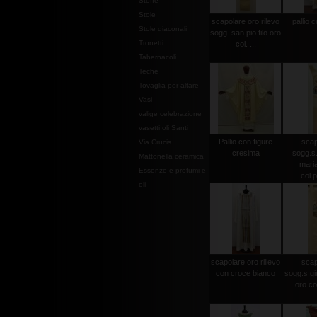
Stoffe
Stole
scapolare oro rilevo
pallio c
Stole diaconali
sogg. san pio filo oro
Tronetti
col. ...
Tabernacoli
Teche
Tovaglia per altare
Vasi
valige celebrazione
vasetti oli Santi
Pallio con figure
scap
Via Crucis
cresima
sogg.s.
Mattonella ceramica
maria
Essenze e profumi e
col.p
oli
scapolare oro rilievo
scap
con croce bianco
sogg.s.gi
oro co