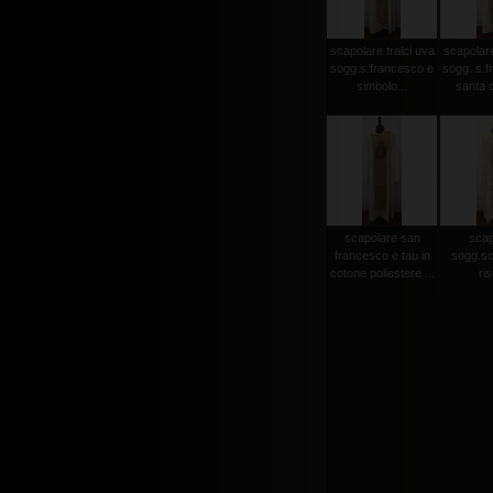
scapolare tralci uva
scapolare
sogg.s.francesco e
sogg. s.f
simbolo...
santa c
scapolare san
scap
francesco e tau in
sogg.so
cotone poliestere ...
ris