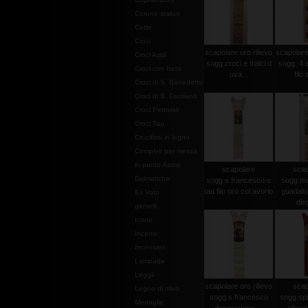
Corone statue
Cotte
Croci
scapolare oro rilievo
scapolare 
Croci Astili
sogg.croci e tralci d
sogg. 4 e
Croci con base
uva...
filo 
Croci di S. Benedetto
Croci di S. Damiano
Croci Pettorali
Croci Tau
Crocifissi in legno
Completi per messa
in punto Assisi
scapolare
scap
Dalmatiche
sogg.s.francesco e
sogg.ma
tau filo oro col.avorio
guadalu
Ex Voto
dieg
gemelli
Icone
Incensi
Incensieri
Lampade
Leggii
scapolare oro rilievo
scap
Legno di olivo
sogg.s.francesco
sogg.spi
Medaglie