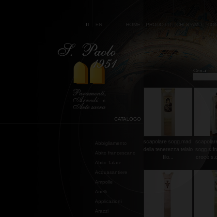
IT
EN
HOME
PRODOTTI
CHI SIAMO
CON
Cerca:
CATALOGO
scapolare sogg.mad.
scapolare
Abbigliamento
della tenerezza telaio
sogg.s.f
Abito francescano
filo...
croce s.d
Abito Talare
Acquasantiere
Ampolle
Anelli
Applicazioni
Arazzi