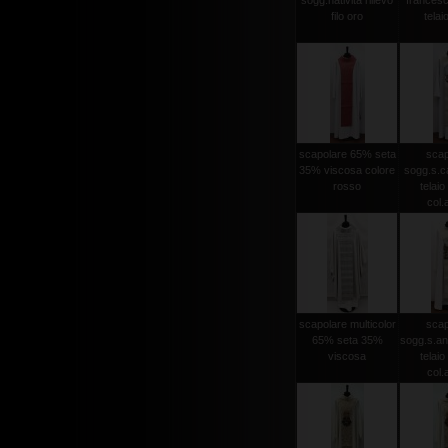
sogg.nativita rilievo
francesc
filo oro
telaio
scapolare 65% seta
scap
35% viscosa colore
sogg.s.ca
rosso
telaio 
col.
scapolare multicolor
scap
65% seta 35%
sogg.s.an
viscosa
telaio 
col.