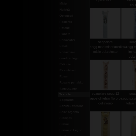
deposizione ...
rilievo
Mitrie
col.
Natività
Ostensori
Pastorali
Patene
Pianete
Portaviatici
scapolare
scap
Piviali
sogg.mad.misericordiosa
sogg.
telaio col.celeste
imma
Portachiavi
col.c
quadri in legno
Reliquiari
Ricambi vari
Rosari
Rosario per abito
francescano
scapolare sogg.12
scap
Scapolari
apostoli telaio filo oro
sogg.s.cu
Segnalibri
col.avorio
telaio f
Servizi Battesimo
Spille argento
Stampati
Statue
Statue in Legno