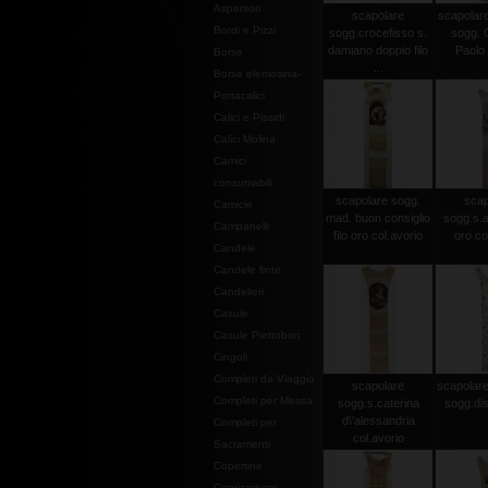
Aspersori
scapolare
scapolare
Bordi e Pizzi
sogg.crocefisso s.
sogg. 
damiano doppio filo
Paolo I
Borse
...
Borse elemosina-
Portacalici
Calici e Pissidi
Calici Molina
Camici
consumabili
scapolare sogg.
scap
Camicie
mad. buon consiglio
sogg.s.an
Campanelli
filo oro col.avorio
oro co
Candele
Candele finte
Candelieri
Casule
Casule Pietrobon
Cingoli
Completi da Viaggio
scapolare
scapolare 
Completi per Messa
sogg.s.caterina
sogg.dis
d\'alessandria
Completi per
col.avorio
Sacramenti
Copertine
Copriamboni