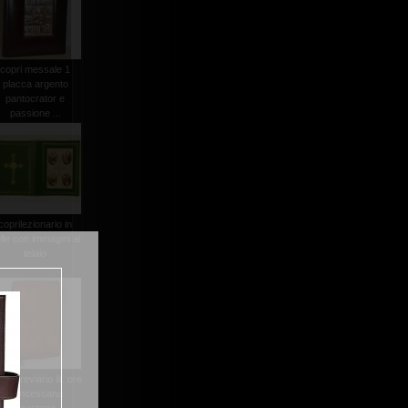
copri messale 1
placca argento
pantocrator e
passione ...
coprilezionario in
lle con immagini al
telaio
rta breviario lit. ore
francescana