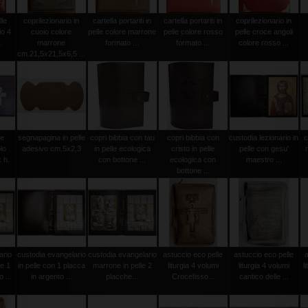
lle
coprilezionario in
cartella portariti in
cartella portariti in
coprilezionario in
io 4
cuoio colore
pelle colore marrone
pelle colore rosso
pelle croce angoli
.
marrone
formato ...
formato ...
colore rosso ...
cm.21,5x21,5x6,5 ...
le
segnapagina in pelle
copri bibbia con tau
copri bibbia con
custodia lezionario in
c
lo
adesivo cm.5x2,3
in pelle ecologica
cristo in pelle
pelle con gesu'
 h.
con bottone ...
ecologica con
maestro ...
bottone ...
ario
custodia evangelario
custodia evangelario
astuccio eco pelle
astuccio eco pelle
le 1
in pelle con 1 placca
marrone in pelle 2
liturgia 4 volumi
liturgia 4 volumi
l
 ...
in argento ...
placche...
Crocefisso...
cantico delle ...