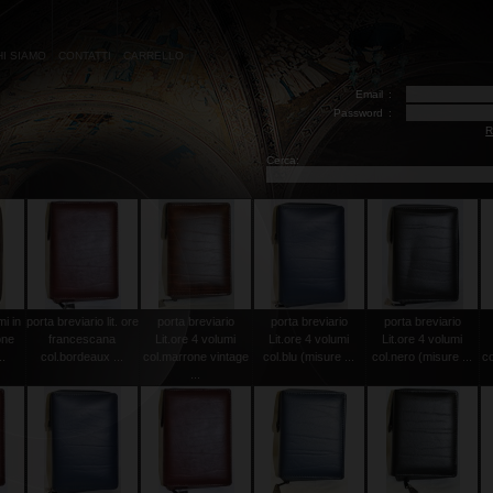
HI SIAMO
CONTATTI
CARRELLO
Email
:
Password
:
R
Cerca:
mi in
porta breviario lit. ore
porta breviario
porta breviario
porta breviario
one
francescana
Lit.ore 4 volumi
Lit.ore 4 volumi
Lit.ore 4 volumi
..
col.bordeaux ...
col.marrone vintage
col.blu (misure ...
col.nero (misure ...
co
...