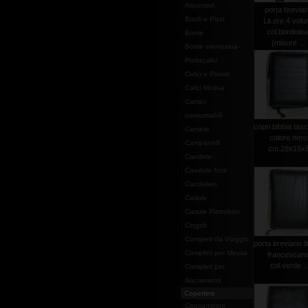
Aspersori
porta breviar
Bordi e Pizzi
Lit.ore 4 volu
col.bordeau
Borse
(misure ...
Borse elemosina-
Portacalici
Calici e Pissidi
Calici Molina
Camici
consumabili
copri bibbia tasc
Camicie
colore nero
Campanelli
cm.28x15x
Candele
Candele finte
Candelieri
Casule
Casule Pietrobon
Cingoli
Completi da Viaggio
porta breviario li
Completi per Messa
francescan
col.verde...
Completi per
Sacramenti
Copertine
Copriamboni