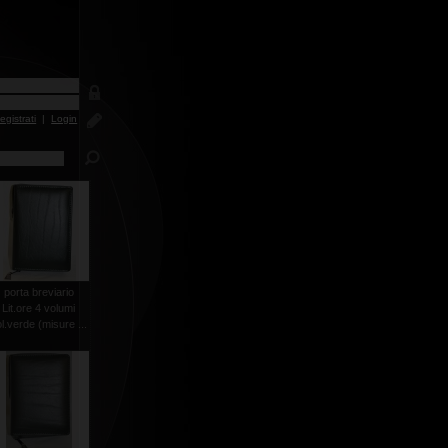
egistrati
|
Login
porta breviario
Lit.ore 4 volumi
l.verde (misure ...