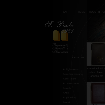
IT
EN
HOME
PRODOTTI
C
CATALOGO
custodia 4 volu
Abbigliamento
pelle col.marr
Abito francescano
con tau oro .
Abito Talare
Acquasantiere
Ampolle
Anelli
Applicazioni
Arazzi