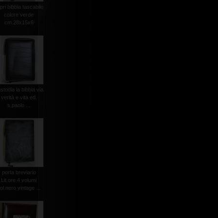
pri bibbia tascabile
colore verde
cm.28x15x6
stodia la bibbia via
verità e vita ed.
s.paolo ...
porta breviario
Lit.ore 4 volumi
ol.nero vintage ...