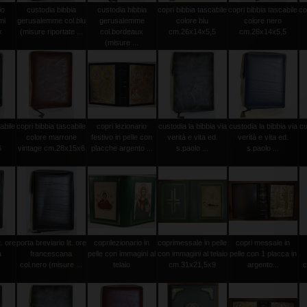
io
custodia bibbia
custodia bibbia
copri bibbia tascabile
copri bibbia tascabile
co
mi
gerusalemme col.blu
gerusalemme
colore blu
colore nero
x
(misure riportate ...
col.bordeaux
cm.26x14x5,5
cm.26x14x5,5
(misure ...
abile
copri bibbia tascabile
copri lezionario
custodia la bibbia via
custodia la bibbia via
cu
colore marrone
festivo in pelle con
verità e vita ed.
verità e vita ed.
6
vintage cm.28x15x6
placche argento ...
s.paolo ...
s.paolo ...
t. ore
porta breviario lit. ore
coprilezionario in
coprimessale in pelle
copri messale in
a
francescana
pelle con immagini al
con immagini al telaio
pelle con 1 placca in
col.nero (misure ...
telaio
cm.31x21,5x9
argento...
c