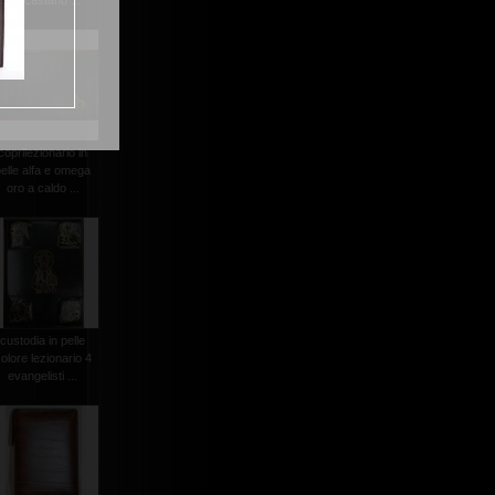
col.castano ...
coprilezionario in
pelle alfa e omega
oro a caldo ...
custodia in pelle
olore lezionario 4
evangelisti ...