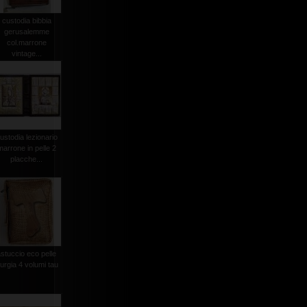
custodia bibbia
gerusalemme
col.marrone
vintage...
ustodia lezionario
marrone in pelle 2
placche...
astuccio eco pelle
iturgia 4 volumi tau