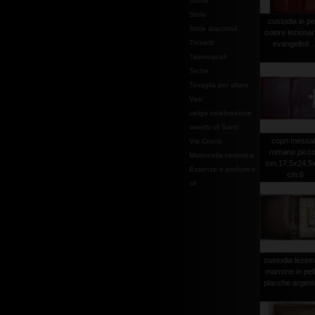
Stoffe
Stole
custodia in pe
Stole diaconali
colore lezionar
Tronetti
evangelisti ..
Tabernacoli
Teche
Tovaglia per altare
Vasi
valige celebrazione
vasetti oli Santi
copri messa
Via Crucis
romano picco
Mattonella ceramica
cm.17,5x24,5x
Essenze e profumi e
cm.6
oli
custodia lezion
marrone in pel
placche argento