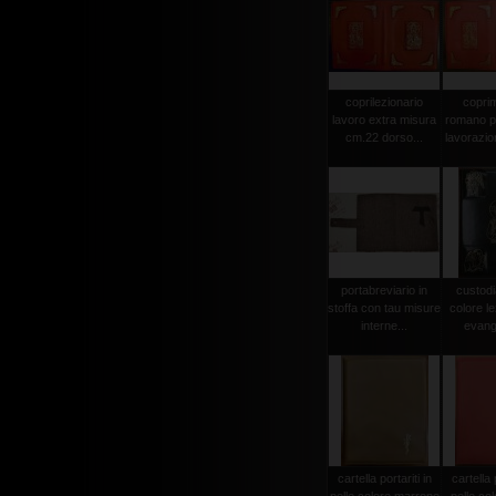
coprilezionario
copri
lavoro extra misura
romano p
cm.22 dorso...
lavorazion
portabreviario in
custodia
stoffa con tau misure
colore le
interne...
evangel
cartella portariti in
cartella p