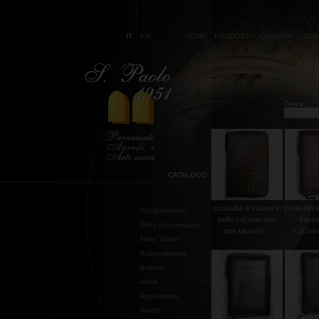
IT
EN
HOME
PRODOTTI
CHI SIAMO
CON
Cerca:
CATALOGO
custodia 4 volumi in
porta brevi
Abbigliamento
pelle col.marrone
franc
Abito francescano
con tau oro ...
col.bor
Abito Talare
Acquasantiere
Ampolle
Anelli
Applicazioni
Arazzi