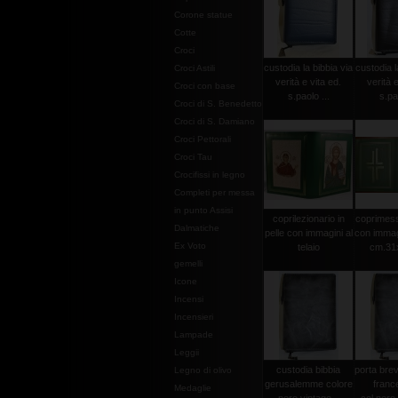
Corone statue
Cotte
Croci
custodia la bibbia via
custodia l
Croci Astili
verità e vita ed.
verità e
Croci con base
s.paolo ...
s.pao
Croci di S. Benedetto
Croci di S. Damiano
Croci Pettorali
Croci Tau
Crocifissi in legno
Completi per messa
in punto Assisi
coprilezionario in
coprimessa
Dalmatiche
pelle con immagini al
con immagi
Ex Voto
telaio
cm.31
gemelli
Icone
Incensi
Incensieri
Lampade
Leggii
custodia bibbia
porta brevi
Legno di olivo
gerusalemme colore
franc
Medaglie