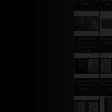
pelle colore marrone
pelle co
formato ...
forma
copri messale
segnapagi
romano piccolo
adesivo
cm.17,5x24,5x h.
cm.6
custodia lezionario in
custodia 
pelle con gesu'
marrone 
maestro ...
plac