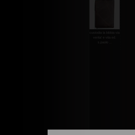
custodia la bibbia via
verita' e vita ed.
s.paolo ...