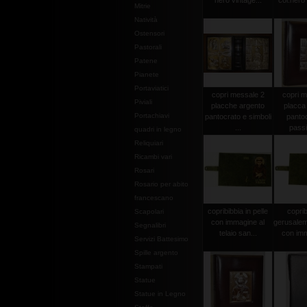
nero vintage...
col.nero 
Mitrie
Natività
Ostensori
Pastorali
Patene
Pianete
Portaviatici
copri messale 2
copri m
Piviali
placche argento
placca
Portachiavi
pantocrato e simboli
pantoc
...
passi
quadri in legno
Reliquiari
Ricambi vari
Rosari
Rosario per abito
francescano
copribibbia in pelle
coprib
Scapolari
con immagine al
gerusalem
Segnalibri
telaio san...
con imm
Servizi Battesimo
Spille argento
Stampati
Statue
Statue in Legno