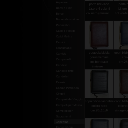
Aspersori
porta breviario
porta b
Bordi e Pizzi
Lit.ore 4 volumi
Lit.ore
col.nero (misure ...
col.verde 
Borse
Borse elemosina-
Portacalici
Calici e Pissidi
Calici Molina
Camici
consumabili
custodia bibbia
copri bibb
Camicie
gerusalemme
colo
Campanelli
col.bordeaux
cm.26
Candele
(misure ...
Candele finte
Candelieri
Casule
Casule Pietrobon
Cingoli
Completi da Viaggio
copri bibbia tascabile
copri bibb
Completi per Messa
colore nero
colore
cm.28x15x6
vintage 
Completi per
Sacramenti
Copertine
Copriamboni