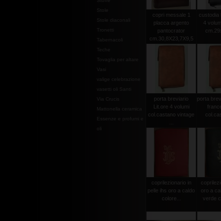
Stoffe
Stole
copri messale 1
custodia l
Stole diaconali
placca argento
4 volum
Tronetti
pantocrator
cm.29x
cm.30,8X23,7X9,5
Tabernacoli
Teche
Tovaglia per altare
Vasi
valige celebrazione
vasetti oli Santi
porta breviario
porta brevi
Via Crucis
Lit.ore 4 volumi
franc
Mattonella ceramica
col.castano vintage
col.cas
Essenze e profumi e
...
oli
coprilezionario in
coprilezi
pelle ihs oro a caldo
oro a ca
colore...
verde 