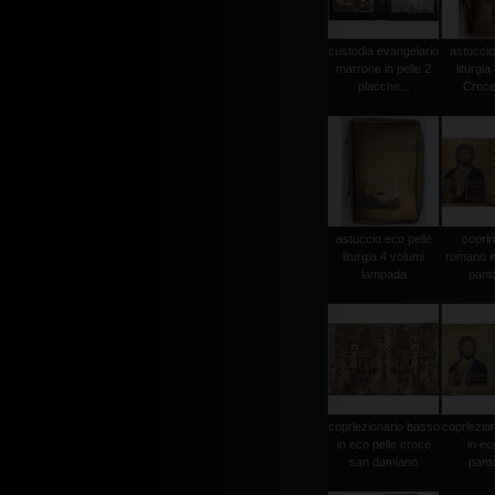
custodia evangelario
astuccio
marrone in pelle 2
liturgia
placche...
Crocef
astuccio eco pelle
copri
liturgia 4 volumi
romano in
lampada
pant
coprlezionario basso
coprlezio
in eco pelle croce
in ec
san damiano
pant