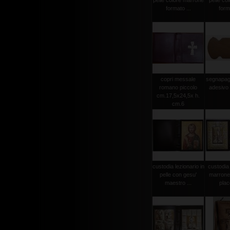
pelle colore marrone
pelle co
formato ...
forma
copri messale
segnapagi
romano piccolo
adesivo
cm.17,5x24,5x h.
cm.6
custodia lezionario in
custodia 
pelle con gesu'
marrone 
maestro ...
plac