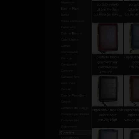
Aspersori
porta breviario
porta b
Bordi e Pizzi
Lit.ore 4 volumi
Lit.ore
col.nero (misure ...
col.verde 
Borse
Borse elemosina-
Portacalici
Calici e Pissidi
Calici Molina
Camici
consumabili
custodia bibbia
copri bibb
Camicie
gerusalemme
colo
Campanelli
col.bordeaux
cm.26
Candele
(misure ...
Candele finte
Candelieri
Casule
Casule Pietrobon
Cingoli
Completi da Viaggio
copri bibbia tascabile
copri bibb
Completi per Messa
colore nero
colore
cm.28x15x6
vintage 
Completi per
Sacramenti
Copertine
Copriamboni