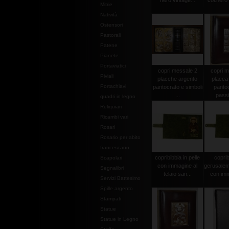
nero vintage...
col.nero 
Mitrie
Natività
Ostensori
Pastorali
Patene
Pianete
Portaviatici
copri messale 2
copri m
Piviali
placche argento
placca
Portachiavi
pantocrato e simboli
pantoc
...
passi
quadri in legno
Reliquiari
Ricambi vari
Rosari
Rosario per abito
francescano
copribibbia in pelle
coprib
Scapolari
con immagine al
gerusalem
Segnalibri
telaio san...
con imm
Servizi Battesimo
Spille argento
Stampati
Statue
Statue in Legno