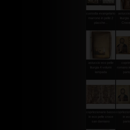
custodia evangelario
astuccio
marrone in pelle 2
liturgia
placche...
Crocef
astuccio eco pelle
copri
liturgia 4 volumi
romano in
lampada
pant
coprlezionario basso
coprlezio
in eco pelle croce
in ec
san damiano
pant