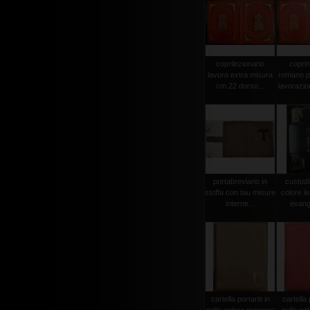
coprilezionario
copri
lavoro extra misura
romano p
cm.22 dorso...
lavorazion
portabreviario in
custodia
stoffa con tau misure
colore le
interne...
evangel
cartella portariti in
cartella p