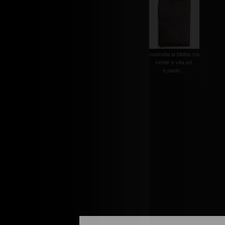
custodia la bibbia via
verita' e vita ed.
s.paolo ...