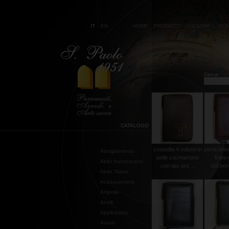
IT
EN
HOME
PRODOTTI
CHI SIAMO
CON
Cerca:
CATALOGO
custodia 4 volumi in
porta brevi
Abbigliamento
pelle col.marrone
franc
Abito francescano
con tau oro ...
col.bor
Abito Talare
Acquasantiere
Ampolle
Anelli
Applicazioni
Arazzi