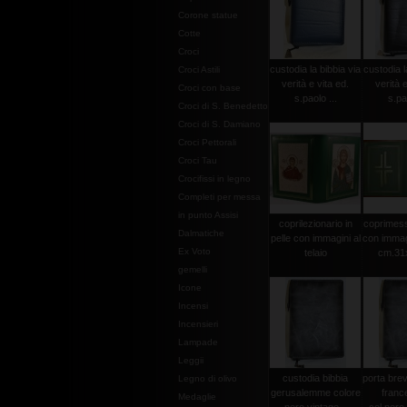
Corone statue
Cotte
Croci
custodia la bibbia via
custodia l
Croci Astili
verità e vita ed.
verità e
Croci con base
s.paolo ...
s.pao
Croci di S. Benedetto
Croci di S. Damiano
Croci Pettorali
Croci Tau
Crocifissi in legno
Completi per messa
in punto Assisi
coprilezionario in
coprimessa
Dalmatiche
pelle con immagini al
con immagi
Ex Voto
telaio
cm.31
gemelli
Icone
Incensi
Incensieri
Lampade
Leggii
custodia bibbia
porta brevi
Legno di olivo
gerusalemme colore
franc
Medaglie