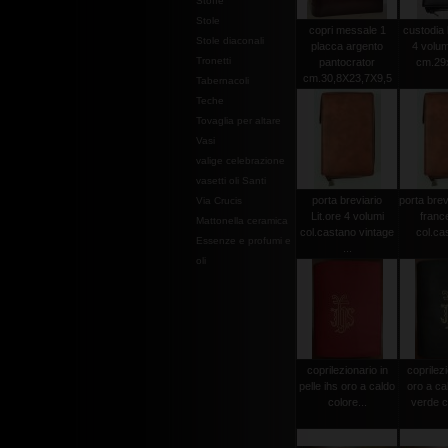
Stoffe
Stole
copri messale 1
custodia l
Stole diaconali
placca argento
4 volum
Tronetti
pantocrator
cm.29x
cm.30,8X23,7X9,5
Tabernacoli
Teche
Tovaglia per altare
Vasi
valige celebrazione
vasetti oli Santi
porta breviario
porta brevi
Via Crucis
Lit.ore 4 volumi
franc
Mattonella ceramica
col.castano vintage
col.cas
Essenze e profumi e
...
oli
coprilezionario in
coprilezi
pelle ihs oro a caldo
oro a ca
colore...
verde 