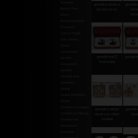
Aspersori
gemelli in ottone e
gemelli i
Bordi e Pizzi
zirconi con px
zirco
mira
Borse
Borse elemosina-
Portacalici
Calici e Pissidi
Calici Molina
Camici
consumabili
gemelli mod.T
gemelli 
Camicie
rovesciata
Campanelli
Candele
Candele finte
Candelieri
Casule
Casule Pietrobon
Cingoli
Completi da Viaggio
gemelli in ottone
gemelli 
Completi per Messa
dorati con chiavi
dora
smaltati
Completi per
Sacramenti
Copertine
Copriamboni