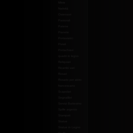
Mitrie
Natività
Ostensori
Pastorali
Patene
Pianete
Portaviatici
Piviali
Portachiavi
quadri in legno
Reliquiari
Ricambi vari
Rosari
Rosario per abito
francescano
Scapolari
Segnalibri
Servizi Battesimo
Spille argento
Stampati
Statue
Statue in Legno