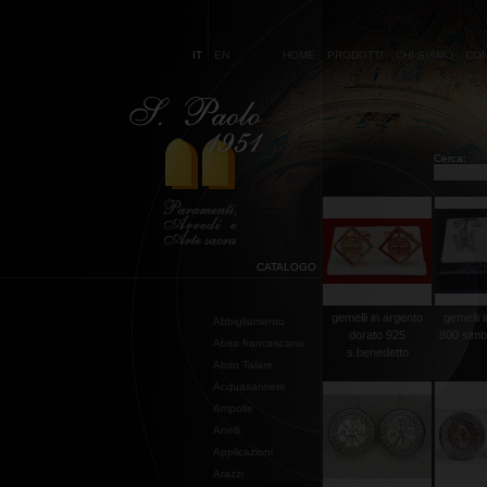
IT
EN
HOME
PRODOTTI
CHI SIAMO
CON
Cerca:
CATALOGO
gemelli in argento
gemelli 
Abbigliamento
dorato 925
800 simb
Abito francescano
s.benedetto
Abito Talare
Acquasantiere
Ampolle
Anelli
Applicazioni
Arazzi