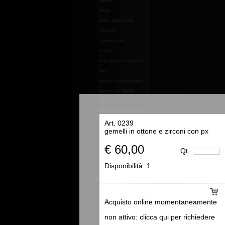
Stoffe
Stole
Stole diaconali
Tronetti
Tabernacoli
Teche
Tovaglia per altare
Vasi
valige celebrazione
vasetti oli Santi
Via Crucis
Mattonella ceramica
Essenze e profumi e
Art. 0239
gemelli in ottone e zirconi con px
oli
€ 60,00
Qt.
Disponibilità:
1
Acquisto online momentaneamente
non attivo: clicca qui per richiedere