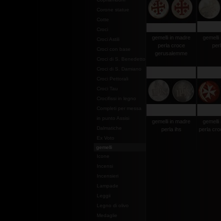
Corone statue
Cotte
Croci
gemelli in madre
gemelli
Croci Astili
perla croce
per
Croci con base
gerusalemme
Croci di S. Benedetto
Croci di S. Damiano
Croci Pettorali
Croci Tau
Crocifissi in legno
Completi per messa
in punto Assisi
gemelli in madre
gemelli
Dalmatiche
perla ihs
perla cro
Ex Voto
gemelli
Icone
Incensi
Incensieri
Lampade
Leggii
Legno di olivo
Medaglie