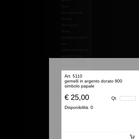
Stoffe
Stole
Stole diaconali
Tronetti
Tabernacoli
Teche
Tovaglia per altare
Vasi
valige celebrazione
vasetti oli Santi
Via Crucis
Mattonella ceramica
Essenze e profumi e
Art. 5110
gemelli in argento dorato 800
oli
simbolo papale
€ 25,00
Qt.
Disponibilità:
0