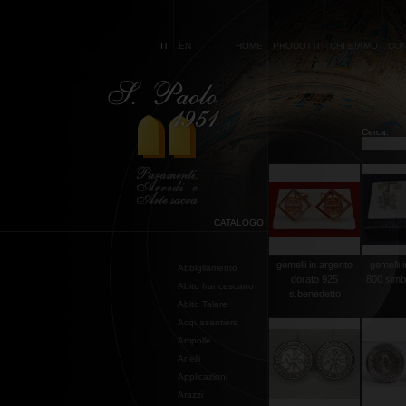
IT
EN
HOME
PRODOTTI
CHI SIAMO
CON
Cerca:
CATALOGO
gemelli in argento
gemelli 
Abbigliamento
dorato 925
800 simb
Abito francescano
s.benedetto
Abito Talare
Acquasantiere
Ampolle
Anelli
Applicazioni
Arazzi