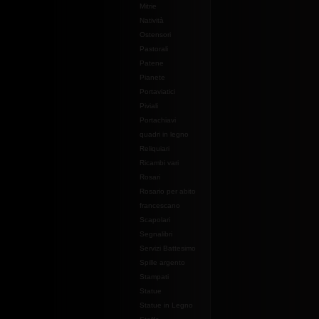
Mitrie
Natività
Ostensori
Pastorali
Patene
Pianete
Portaviatici
Piviali
Portachiavi
quadri in legno
Reliquiari
Ricambi vari
Rosari
Rosario per abito
francescano
Scapolari
Segnalibri
Servizi Battesimo
Spille argento
Stampati
Statue
Statue in Legno