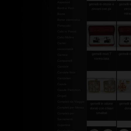
Aspersori
gemelli in ottone e
gemelli i
Bordi e Pizzi
zirconi con px
zirco
mira
Borse
Borse elemosina-
Portacalici
Calici e Pissidi
Calici Molina
Camici
consumabili
gemelli mod.T
gemelli 
Camicie
rovesciata
Campanelli
Candele
Candele finte
Candelieri
Casule
Casule Pietrobon
Cingoli
Completi da Viaggio
gemelli in ottone
gemelli 
Completi per Messa
dorati con chiavi
dora
smaltati
Completi per
Sacramenti
Copertine
Copriamboni