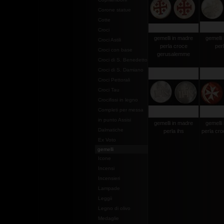
Corone statue
Cotte
Croci
gemelli in madre
gemelli
Croci Astili
perla croce
per
Croci con base
gerusalemme
Croci di S. Benedetto
Croci di S. Damiano
Croci Pettorali
Croci Tau
Crocifissi in legno
Completi per messa
in punto Assisi
gemelli in madre
gemelli
Dalmatiche
perla ihs
perla cro
Ex Voto
gemelli
Icone
Incensi
Incensieri
Lampade
Leggii
Legno di olivo
Medaglie