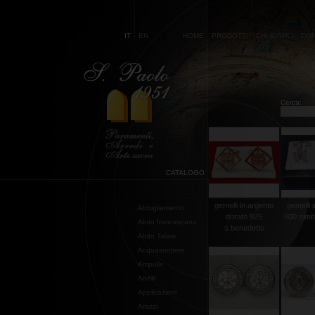
IT
EN
HOME
PRODOTTI
CHI SIAMO
CON
Cerca:
CATALOGO
gemelli in argento
gemelli 
Abbigliamento
dorato 925
800 simb
Abito francescano
s.benedetto
Abito Talare
Acquasantiere
Ampolle
Anelli
Applicazioni
Arazzi