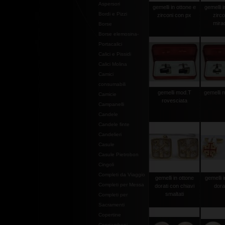
Aspersori
gemelli in ottone e
gemelli i
Bordi e Pizzi
zirconi con px
zirco
mira
Borse
Borse elemosina-
Portacalici
Calici e Pissidi
Calici Molina
Camici
consumabili
gemelli mod.T
gemelli 
Camicie
rovesciata
Campanelli
Candele
Candele finte
Candelieri
Casule
Casule Pietrobon
Cingoli
Completi da Viaggio
gemelli in ottone
gemelli 
Completi per Messa
dorati con chiavi
dora
smaltati
Completi per
Sacramenti
Copertine
Copriamboni