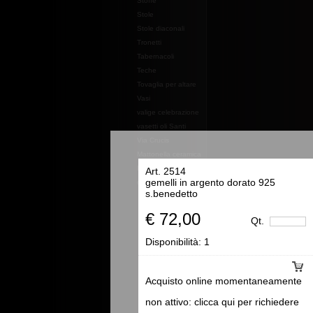
Stoffe
Stole
Stole diaconali
Tronetti
Tabernacoli
Teche
Tovaglia per altare
Vasi
valige celebrazione
vasetti oli Santi
Via Crucis
Mattonella ceramica
Essenze e profumi e
Art. 2514
gemelli in argento dorato 925
oli
s.benedetto
€ 72,00
Qt.
Disponibilità:
1
Acquisto online momentaneamente
non attivo: clicca qui per richiedere