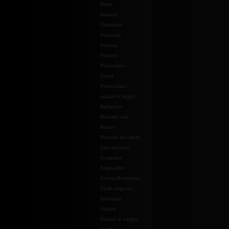
Mitrie
Natività
Ostensori
Pastorali
Patene
Pianete
Portaviatici
Piviali
Portachiavi
quadri in legno
Reliquiari
Ricambi vari
Rosari
Rosario per abito
francescano
Scapolari
Segnalibri
Servizi Battesimo
Spille argento
Stampati
Statue
Statue in Legno