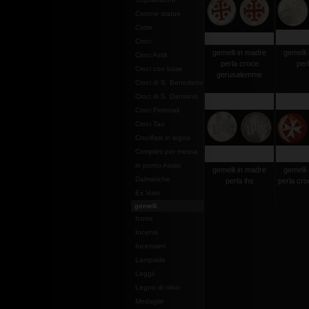
Corone statue
Cotte
Croci
gemelli in madre
gemelli
Croci Astili
perla croce
per
Croci con base
gerusalemme
Croci di S. Benedetto
Croci di S. Damiano
Croci Pettorali
Croci Tau
Crocifissi in legno
Completi per messa
in punto Assisi
gemelli in madre
gemelli
Dalmatiche
perla ihs
perla cro
Ex Voto
gemelli
Icone
Incensi
Incensieri
Lampade
Leggii
Legno di olivo
Medaglie